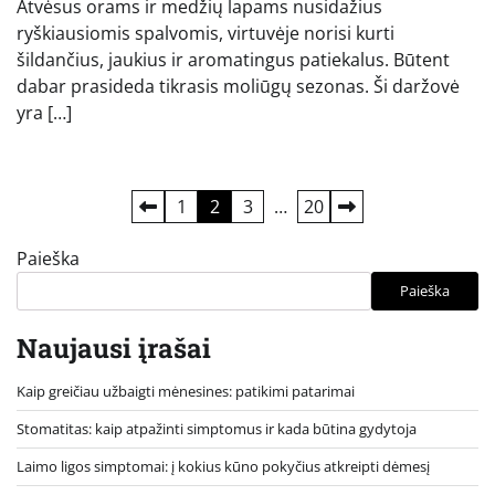
Atvėsus orams ir medžių lapams nusidažius
ryškiausiomis spalvomis, virtuvėje norisi kurti
šildančius, jaukius ir aromatingus patiekalus. Būtent
dabar prasideda tikrasis moliūgų sezonas. Ši daržovė
yra […]
Įrašų
1
2
3
…
20
puslapiavimas
Paieška
Paieška
Naujausi įrašai
Kaip greičiau užbaigti mėnesines: patikimi patarimai
Stomatitas: kaip atpažinti simptomus ir kada būtina gydytoja
Laimo ligos simptomai: į kokius kūno pokyčius atkreipti dėmesį