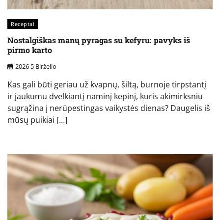
Receptai
Nostalgiškas manų pyragas su kefyru: pavyks iš
pirmo karto
2026 5 Birželio
Kas gali būti geriau už kvapnų, šiltą, burnoje tirpstantį
ir jaukumu dvelkiantį naminį kepinį, kuris akimirksniu
sugrąžina į nerūpestingas vaikystės dienas? Daugelis iš
mūsų puikiai […]