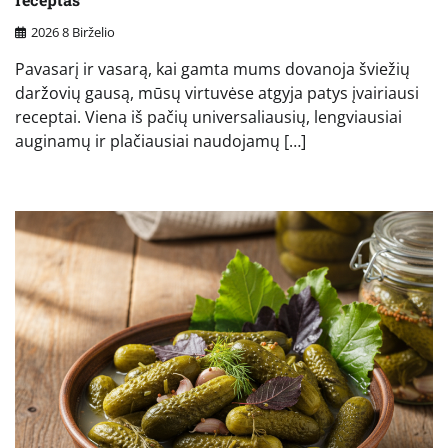
2026 8 Birželio
Pavasarį ir vasarą, kai gamta mums dovanoja šviežių
daržovių gausą, mūsų virtuvėse atgyja patys įvairiausi
receptai. Viena iš pačių universaliausių, lengviausiai
auginamų ir plačiausiai naudojamų […]