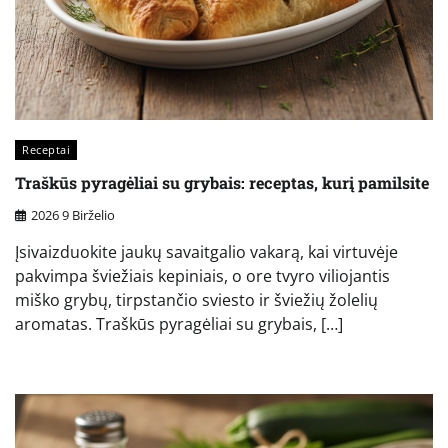
Receptai
Traškūs pyragėliai su grybais: receptas, kurį pamilsite
2026 9 Birželio
Įsivaizduokite jaukų savaitgalio vakarą, kai virtuvėje
pakvimpa šviežiais kepiniais, o ore tvyro viliojantis
miško grybų, tirpstančio sviesto ir šviežių žolelių
aromatas. Traškūs pyragėliai su grybais, […]