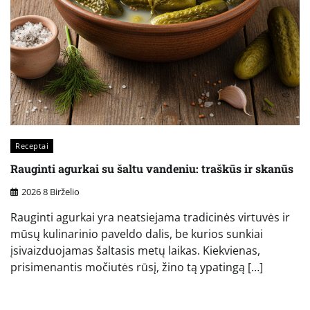
Receptai
Rauginti agurkai su šaltu vandeniu: traškūs ir skanūs
2026 8 Birželio
Rauginti agurkai yra neatsiejama tradicinės virtuvės ir
mūsų kulinarinio paveldo dalis, be kurios sunkiai
įsivaizduojamas šaltasis metų laikas. Kiekvienas,
prisimenantis močiutės rūsį, žino tą ypatingą […]