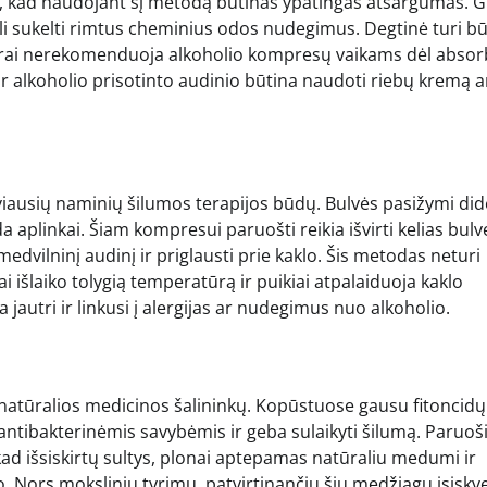
ja, kad naudojant šį metodą būtinas ypatingas atsargumas. 
ali sukelti rimtus cheminius odos nudegimus. Degtinė turi bū
atrai nerekomenduoja alkoholio kompresų vaikams dėl absor
s ir alkoholio prisotinto audinio būtina naudoti riebų kremą a
viausių naminių šilumos terapijos būdų. Bulvės pasižymi did
uoda aplinkai. Šiam kompresui paruošti reikia išvirti kelias bul
ą medvilninį audinį ir priglausti prie kaklo. Šis metodas neturi
gai išlaiko tolygią temperatūrą ir puikiai atpalaiduoja kaklo
jautri ir linkusi į alergijas ar nudegimus nuo alkoholio.
atūralios medicinos šalininkų. Kopūstuose gausu fitoncidų 
ntibakterinėmis savybėmis ir geba sulaikyti šilumą. Paruo
ad išsiskirtų sultys, plonai aptepamas natūraliu medumi ir
o. Nors mokslinių tyrimų, patvirtinančių šių medžiagų įsisk