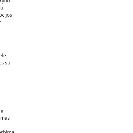
Gryno
ti
bcijos
r
ele
ves su
ir
šimas
verbimą