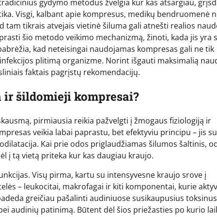
i į tradicinius gydymo metodus žvelgia kur kas atsargiau, grįs
aktika. Visgi, kalbant apie kompresus, medikų bendruomenė 
d tam tikrais atvejais vietinė šiluma gali atnešti realios naud
uprasti šio metodo veikimo mechanizmą, žinoti, kada jis yra
i pabrėžia, kad neteisingai naudojamas kompresas gali ne tik
i infekcijos plitimą organizme. Norint išgauti maksimalią naud
sliniais faktais pagrįstų rekomendacijų.
 ir šildomieji kompresai?
kausmą, pirmiausia reikia pažvelgti į žmogaus fiziologiją ir
presas veikia labai paprastu, bet efektyviu principu – jis su
odilatacija. Kai prie odos priglaudžiamas šilumos šaltinis, od
l į tą vietą priteka kur kas daugiau kraujo.
 funkcijas. Visų pirma, kartu su intensyvesne kraujo srove į
lės – leukocitai, makrofagai ir kiti komponentai, kurie aktyv
 padeda greičiau pašalinti audiniuose susikaupusius toksinus
bei audinių patinimą. Būtent dėl šios priežasties po kurio la