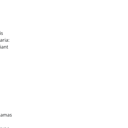
is
aria:
iant
ldamas