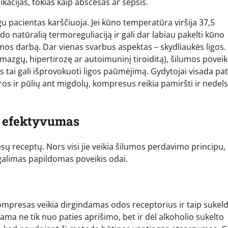
acijas, tokias kaip abscesas ar sepsis.
pacientas karščiuoja. Jei kūno temperatūra viršija 37,5
o natūralią termoreguliaciją ir gali dar labiau pakelti kūno
mos darbą. Dar vienas svarbus aspektas – skydliaukės ligos.
mazgų, hipertirozę ar autoimuninį tiroiditą), šilumos poveik
 tai gali išprovokuoti ligos paūmėjimą. Gydytojai visada pat
os ir pūlių ant migdolų, kompresus reikia pamiršti ir nedels
ų efektyvumas
ų receptų. Nors visi jie veikia šilumos perdavimo principu,
 galimas papildomas poveikis odai.
kompresas veikia dirgindamas odos receptorius ir taip suke
ma ne tik nuo paties aprišimo, bet ir dėl alkoholio sukelto