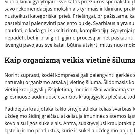
Šiuolaikiniai gydytojai ir sveikatos priežiūros specialista
savo rekomendacijas moksliniais tyrimais ir klinikine pr
nusiteikusi kategoriškai prieš. Priešingai, pripažįstama, ka
pastebimai palengvinti paciento būklę. Svarbiausia yra s
naudoti, o kada gali sukelti rimtų komplikacijų. Gydytoja
nepadėti, bet ir prailginti gijimo procesą ar net paskatint
išvengti pavojaus sveikatai, būtina atskirti mitus nuo mok
Kaip organizmą veikia vietinė šiluma
Norint suprasti, kodėl kompresai gali palengvinti gerklės s
natūralų organizmo atsaką į vietinę šilumą. Šildomasis kom
vietinį kraujagyslių išsiplėtimą, mediciniškai vadinamą vaz
gilesniuose audiniuose esančios kraujagyslės plečiasi, todė
Padidėjusi kraujotaka kaklo srityje atlieka kelias svarbias
uždegimo židinį greičiau atkeliauja imuninės sistemos ląste
kovoja su ligos sukėlėjais. Antra, suaktyvėjusi kraujotaka
ląstelių irimo produktus, kurie ir sukelia uždegimo pojūtį 