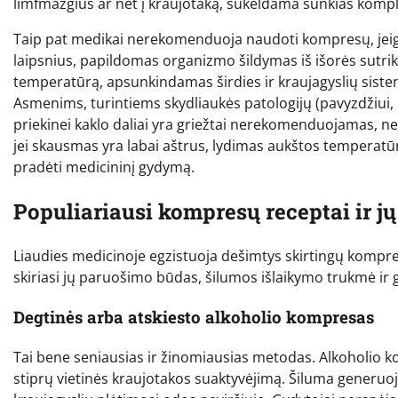
limfmazgius ar net į kraujotaką, sukeldama sunkias komplik
Taip pat medikai nerekomenduoja naudoti kompresų, jeigu 
laipsnius, papildomas organizmo šildymas iš išorės sutrikd
temperatūrą, apsunkindamas širdies ir kraujagyslių siste
Asmenims, turintiems skydliaukės patologijų (pavyzdžiui, 
priekinei kaklo daliai yra griežtai nerekomenduojamas, nes
jei skausmas yra labai aštrus, lydimas aukštos temperatūr
pradėti medicininį gydymą.
Populiariausi kompresų receptai ir j
Liaudies medicinoje egzistuoja dešimtys skirtingų kompres
skiriasi jų paruošimo būdas, šilumos išlaikymo trukmė ir
Degtinės arba atskiesto alkoholio kompresas
Tai bene seniausias ir žinomiausias metodas. Alkoholio 
stiprų vietinės kraujotakos suaktyvėjimą. Šiluma generuoja