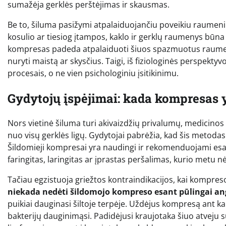
sumažėja gerklės perštėjimas ir skausmas.
Be to, šiluma pasižymi atpalaiduojančiu poveikiu raumenim
kosulio ar tiesiog įtampos, kaklo ir gerklų raumenys būna 
kompresas padeda atpalaiduoti šiuos spazmuotus raumeni
nuryti maistą ar skysčius. Taigi, iš fiziologinės perspek
procesais, o ne vien psichologiniu įsitikinimu.
Gydytojų įspėjimai: kada kompresas 
Nors vietinė šiluma turi akivaizdžių privalumų, medicinos 
nuo visų gerklės ligų. Gydytojai pabrėžia, kad šis metodas g
Šildomieji kompresai yra naudingi ir rekomenduojami esa
faringitas, laringitas ar įprastas peršalimas, kurio metu 
Tačiau egzistuoja griežtos kontraindikacijos, kai kompreso 
niekada nedėti šildomojo kompreso esant pūlingai ang
puikiai dauginasi šiltoje terpėje. Uždėjus kompresą ant kakl
bakterijų dauginimąsi. Padidėjusi kraujotaka šiuo atveju suv