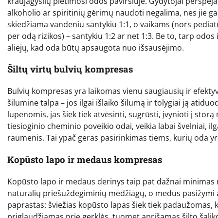
kraujagyslių plėtimosi odos paviršiuje. Gydytojai perspė
alkoholio ar spiritinių gėrimų naudoti negalima, nes jie g
skiedžiama vandeniu santykiu 1:1, o vaikams (nors pedi
per odą rizikos) – santykiu 1:2 ar net 1:3. Be to, tarp odo
aliejų, kad oda būtų apsaugota nuo išsausėjimo.
Šiltų virtų bulvių kompresas
Bulvių kompresas yra laikomas vienu saugiausių ir efekty
šilumine talpa – jos ilgai išlaiko šilumą ir tolygiai ją atid
lupenomis, jas šiek tiek atvėsinti, sugrūsti, įvynioti į stor
tiesioginio cheminio poveikio odai, veikia labai švelniai, il
raumenis. Tai ypač geras pasirinkimas tiems, kurių oda yra 
Kopūsto lapo ir medaus kompresas
Kopūsto lapo ir medaus derinys taip pat dažnai minimas n
natūralių priešuždegiminių medžiagų, o medus pasižymi a
paprastas: šviežias kopūsto lapas šiek tiek padaužomas, k
priglaudžiamas prie gerklės, tuomet aprišamas šilto šalik