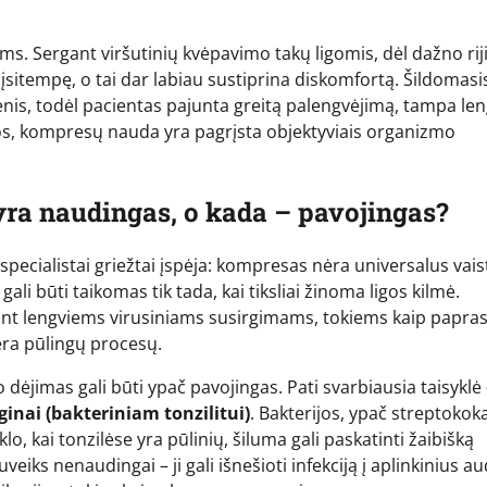
s. Sergant viršutinių kvėpavimo takų ligomis, dėl dažno rij
įsitempę, o tai dar labiau sustiprina diskomfortą. Šildomasi
s, todėl pacientas pajunta greitą palengvėjimą, tampa len
tyvos, kompresų nauda yra pagrįsta objektyviais organizmo
yra naudingas, o kada – pavojingas?
specialistai griežtai įspėja: kompresas nėra universalus vais
ali būti taikomas tik tada, kai tiksliai žinoma ligos kilmė.
nt lengviems virusiniams susirgimams, tokiems kaip papra
nėra pūlingų procesų.
dėjimas gali būti ypač pavojingas. Pati svarbiausia taisyklė 
inai (bakteriniam tonzilitui)
. Bakterijos, ypač streptokoka
o, kai tonzilėse yra pūlinių, šiluma gali paskatinti žaibišką
eiks nenaudingai – ji gali išnešioti infekciją į aplinkinius au