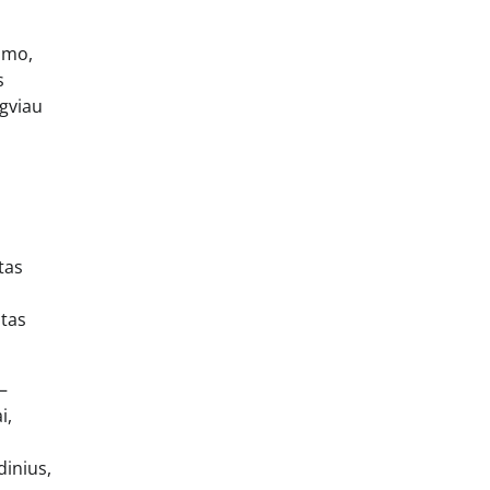
imo,
s
gviau
tas
stas
–
i,
dinius,