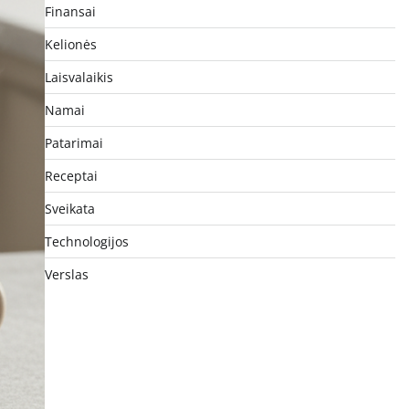
Finansai
Kelionės
Laisvalaikis
Namai
Patarimai
Receptai
Sveikata
Technologijos
Verslas