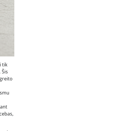
 tik
 Šis
 greito
ausmu
jant
acebas,