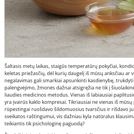
Šaltasis metų laikas, staigūs temperatūrų pokyčiai, kondic
keletas priežasčių, dėl kurių daugelį iš mūsų anksčiau ar
negalavimas gali smarkiai apsunkinti kasdienybę, trukdyti ka
palengvėjimo, žmonės dažnai atsigręžia ne tik į šiuolaikin
liaudies medicinos metodus. Vienas iš labiausiai paplitu
yra įvairūs kaklo kompresai. Tikriausiai ne vienas iš mū
rūpestingai ruošdavo šildomuosius tvarsčius ir rišdavo ju
sveikatos raštingumui, vis dažniau kyla natūralus klausima
teikiantis tik psichologinę paguodą?