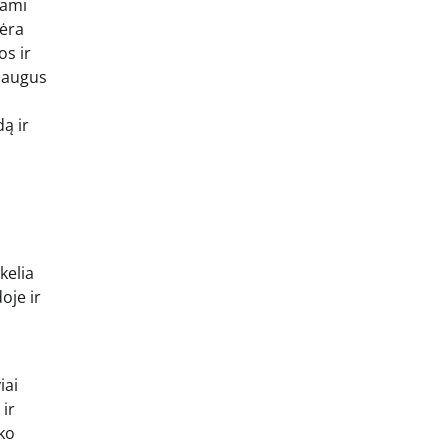
dami
nėra
os ir
 saugus
ą ir
kelia
oje ir
iai
 ir
iko