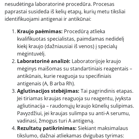
nesudėtinga laboratorinė procedūra. Procesas
paprastai susideda iš kelių etapų, kurių metu tiksliai
identifikuojami antigenai ir antikūnai:
Kraujo paėmimas:
Procedūrą atlieka
kvalifikuotas specialistas, paimdamas nedidelį
kiekį kraujo (dažniausiai iš venos) į specialų
mėgintuvėlį.
Laboratorinė analizė:
Laboratorijoje kraujo
mėginys maišomas su standartiniais reagentais –
antikūnais, kurie reaguoja su specifiniais
antigenais (A, B arba Rh).
Aglutinacijos stebėjimas:
Tai pagrindinis etapas.
Jei tiriamas kraujas reaguoja su reagentu, įvyksta
agliutinacija – raudonųjų kraujo kūnelių sulipimas.
Pavyzdžiui, jei kraujas sulimpa su anti-A serumu,
vadinasi, žmogus turi A antigeną.
Rezultatų patikrinimas:
Siekiant maksimalaus
tikslumo, dažnai atliekamas dvigubas tyrimas: