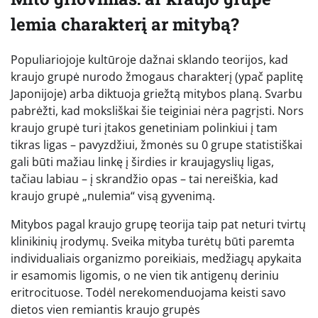
lemia charakterį ar mitybą?
Populiariojoje kultūroje dažnai sklando teorijos, kad
kraujo grupė nurodo žmogaus charakterį (ypač paplitę
Japonijoje) arba diktuoja griežtą mitybos planą. Svarbu
pabrėžti, kad moksliškai šie teiginiai nėra pagrįsti. Nors
kraujo grupė turi įtakos genetiniam polinkiui į tam
tikras ligas – pavyzdžiui, žmonės su 0 grupe statistiškai
gali būti mažiau linkę į širdies ir kraujagyslių ligas,
tačiau labiau – į skrandžio opas – tai nereiškia, kad
kraujo grupė „nulemia“ visą gyvenimą.
Mitybos pagal kraujo grupę teorija taip pat neturi tvirtų
klinikinių įrodymų. Sveika mityba turėtų būti paremta
individualiais organizmo poreikiais, medžiagų apykaita
ir esamomis ligomis, o ne vien tik antigenų deriniu
eritrocituose. Todėl nerekomenduojama keisti savo
dietos vien remiantis kraujo grupės