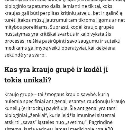
biologinio tapatumo dalis, lemianti ne tik tai, koks
kraujas gali būti perpiltas kritiniu atveju, bet ir galinčią
turėti įtakos mūsų jautrumui tam tikroms ligoms ar net
mitybos poreikiams. Suprasti, kodėl kraujo grupės
nustatymas yra kritiškai svarbus ir kaip vyksta šis
procesas, reiškia pasirūpinti savo saugumu ir suteikti
medikams galimybę veikti operatyviai, kai kiekviena
sekundė yra svarbi.
Kas yra kraujo grupė ir kodėl ji
tokia unikali?
Kraujo grupė – tai žmogaus kraujo savybė, kurią
nulemia specifiniai antigenai, esantys raudonųjų kraujo
kūnelių (eritrocitų) paviršiuje. Šie antigenai yra tarsi
biologiniai „ženklai“, kurie leidžia imuninei sistemai
atskirti „savas“ ląsteles nuo „svetimų“. Pagrindinė
sistema, kuria vadovaujamasi medicinoje, yra AB0