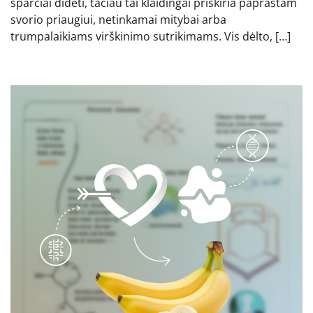
sparčiai didėti, tačiau tai klaidingai priskiria paprastam
svorio priaugiui, netinkamai mitybai arba
trumpalaikiams virškinimo sutrikimams. Vis dėlto, […]