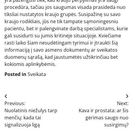
yra pažengusi tiek, kad kraujo perpylimas yra saugi
procedūra, tačiau jos saugumas visada prasideda nuo
tiksliai nustatytos kraujo grupės. Susipažinę su savo
kraujo rodikliais, jūs ne tik tampate sąmoningesniu
pacientu, bet ir palengvinate darbą specialistams, kurie
gali susidurti su jumis kritinėje situacijoje. Kviečiame
rasti laiko šiam nesudėtingam tyrimui ir įtraukti šią
informaciją į savo asmens dokumentų ar sveikatos
duomenų sąrašą, kad jaustumėtės užtikrinčiau bet
kokiomis aplinkybėmis.
Posted in
Sveikata
Navigacija
Previous:
Next:
tarp
Nuolatinis niežulys tarp
Kava ir prostata: ar šis
įrašų
menčių: kada tai
gėrimas saugo nuo
signalizuoja ligą
susirgimų?