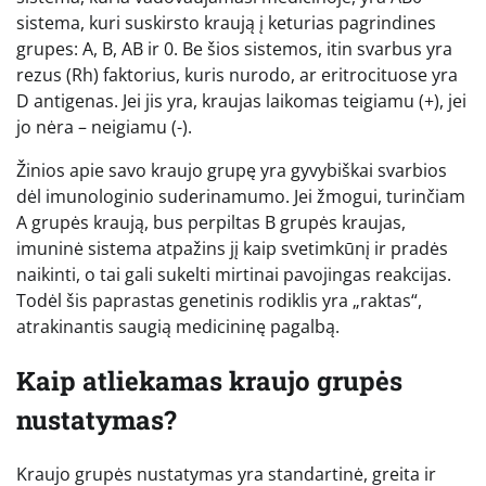
sistema, kuri suskirsto kraują į keturias pagrindines
grupes: A, B, AB ir 0. Be šios sistemos, itin svarbus yra
rezus (Rh) faktorius, kuris nurodo, ar eritrocituose yra
D antigenas. Jei jis yra, kraujas laikomas teigiamu (+), jei
jo nėra – neigiamu (-).
Žinios apie savo kraujo grupę yra gyvybiškai svarbios
dėl imunologinio suderinamumo. Jei žmogui, turinčiam
A grupės kraują, bus perpiltas B grupės kraujas,
imuninė sistema atpažins jį kaip svetimkūnį ir pradės
naikinti, o tai gali sukelti mirtinai pavojingas reakcijas.
Todėl šis paprastas genetinis rodiklis yra „raktas“,
atrakinantis saugią medicininę pagalbą.
Kaip atliekamas kraujo grupės
nustatymas?
Kraujo grupės nustatymas yra standartinė, greita ir