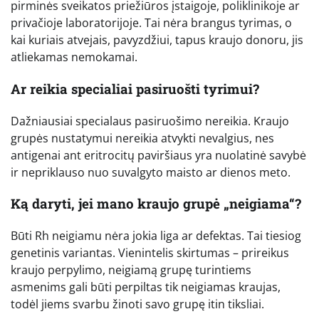
pirminės sveikatos priežiūros įstaigoje, poliklinikoje ar
privačioje laboratorijoje. Tai nėra brangus tyrimas, o
kai kuriais atvejais, pavyzdžiui, tapus kraujo donoru, jis
atliekamas nemokamai.
Ar reikia specialiai pasiruošti tyrimui?
Dažniausiai specialaus pasiruošimo nereikia. Kraujo
grupės nustatymui nereikia atvykti nevalgius, nes
antigenai ant eritrocitų paviršiaus yra nuolatinė savybė
ir nepriklauso nuo suvalgyto maisto ar dienos meto.
Ką daryti, jei mano kraujo grupė „neigiama“?
Būti Rh neigiamu nėra jokia liga ar defektas. Tai tiesiog
genetinis variantas. Vienintelis skirtumas – prireikus
kraujo perpylimo, neigiamą grupę turintiems
asmenims gali būti perpiltas tik neigiamas kraujas,
todėl jiems svarbu žinoti savo grupę itin tiksliai.