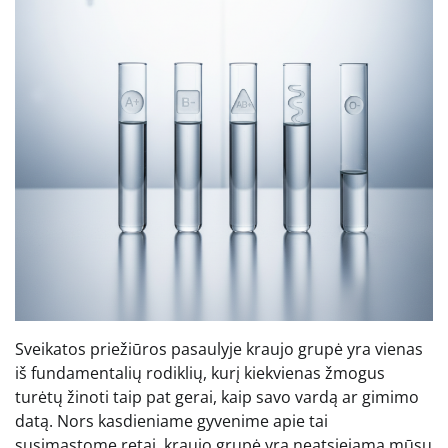
Sveikatos priežiūros pasaulyje kraujo grupė yra vienas
iš fundamentalių rodiklių, kurį kiekvienas žmogus
turėtų žinoti taip pat gerai, kaip savo vardą ar gimimo
datą. Nors kasdieniame gyvenime apie tai
susimąstome retai, kraujo grupė yra neatsiejama mūsų