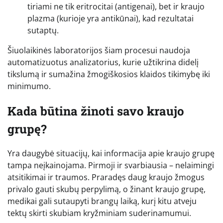
tiriami ne tik eritrocitai (antigenai), bet ir kraujo
plazma (kurioje yra antikūnai), kad rezultatai
sutaptų.
Šiuolaikinės laboratorijos šiam procesui naudoja
automatizuotus analizatorius, kurie užtikrina didelį
tikslumą ir sumažina žmogiškosios klaidos tikimybę iki
minimumo.
Kada būtina žinoti savo kraujo
grupę?
Yra daugybė situacijų, kai informacija apie kraujo grupę
tampa neįkainojama. Pirmoji ir svarbiausia – nelaimingi
atsitikimai ir traumos. Praradęs daug kraujo žmogus
privalo gauti skubų perpylimą, o žinant kraujo grupę,
medikai gali sutaupyti brangų laiką, kurį kitu atveju
tektų skirti skubiam kryžminiam suderinamumui.