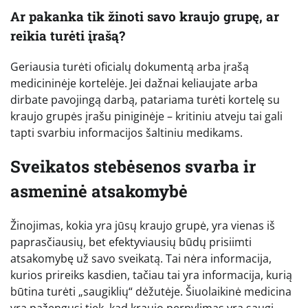
Ar pakanka tik žinoti savo kraujo grupę, ar
reikia turėti įrašą?
Geriausia turėti oficialų dokumentą arba įrašą
medicininėje kortelėje. Jei dažnai keliaujate arba
dirbate pavojingą darbą, patariama turėti kortelę su
kraujo grupės įrašu piniginėje – kritiniu atveju tai gali
tapti svarbiu informacijos šaltiniu medikams.
Sveikatos stebėsenos svarba ir
asmeninė atsakomybė
Žinojimas, kokia yra jūsų kraujo grupė, yra vienas iš
paprasčiausių, bet efektyviausių būdų prisiimti
atsakomybę už savo sveikatą. Tai nėra informacija,
kurios prireiks kasdien, tačiau tai yra informacija, kurią
būtina turėti „saugiklių“ dėžutėje. Šiuolaikinė medicina