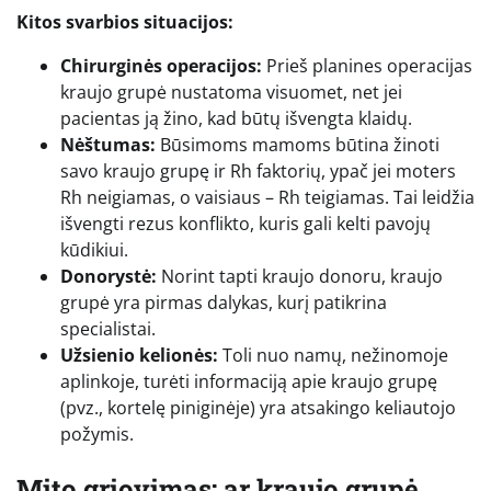
Kitos svarbios situacijos:
Chirurginės operacijos:
Prieš planines operacijas
kraujo grupė nustatoma visuomet, net jei
pacientas ją žino, kad būtų išvengta klaidų.
Nėštumas:
Būsimoms mamoms būtina žinoti
savo kraujo grupę ir Rh faktorių, ypač jei moters
Rh neigiamas, o vaisiaus – Rh teigiamas. Tai leidžia
išvengti rezus konflikto, kuris gali kelti pavojų
kūdikiui.
Donorystė:
Norint tapti kraujo donoru, kraujo
grupė yra pirmas dalykas, kurį patikrina
specialistai.
Užsienio kelionės:
Toli nuo namų, nežinomoje
aplinkoje, turėti informaciją apie kraujo grupę
(pvz., kortelę piniginėje) yra atsakingo keliautojo
požymis.
Mito griovimas: ar kraujo grupė