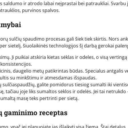
 saldumo ir atrodo labai neįprastai bei patraukliai. Svarbu 
trauklios, purvinos spalvos.
gamybai
orų sulčių spaudimo procesas gali šiek tiek skirtis. Nors an
r sietelį, šiuolaikinės technologijos šį darbą gerokai palen
mų. Ji puikiai atskiria kietas sėklas ir odeles, o visą vertingą
konsistencijos.
cinis, daugelio metų patikrintas būdas. Specialus antgalis v
sultis su minkštimu ir atmesdamas išspaudas.
ių sulčiaspaudžių, galite pomidorus tiesiog sumalti iki vienti
 tačiau joje liks sumaltos sėklos ir odelės. Jei tai netrukdo –
sumaltą masę teks pertrinti per sietą.
čių gaminimo receptas
o, ypač jei planuojate jas išlaikyti visą žiemą. Štai detalus,