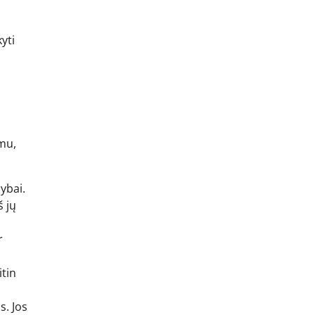
yti
imu,
ybai.
š jų
r
itin
s. Jos