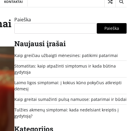
KONTAKTAI
Paieška
mai
Paieška
Naujausi įrašai
Kaip greičiau užbaigti mėnesines: patikimi patarimai
Stomatitas: kaip atpažinti simptomus ir kada būtina
gydytoja
Laimo ligos simptomai: į kokius kūno pokyčius atkreipti
dėmesį
Kaip greitai sumažinti pulsą namuose: patarimai ir būdai
Tulžies akmenų simptomai: kada nedelsiant kreiptis į
gydytoją?
Kategorijos