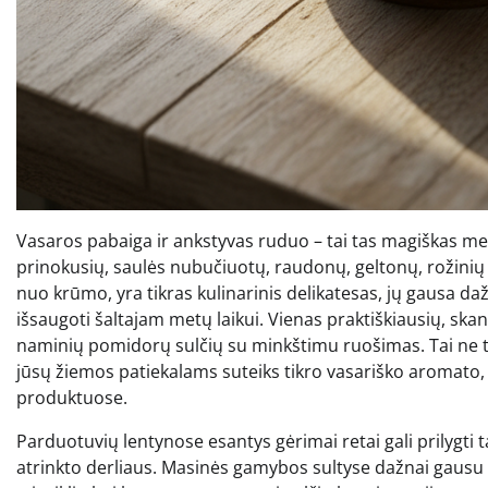
Vasaros pabaiga ir ankstyvas ruduo – tai tas magiškas metas
prinokusių, saulės nubučiuotų, raudonų, geltonų, rožinių 
nuo krūmo, yra tikras kulinarinis delikatesas, jų gausa daž
išsaugoti šaltajam metų laikui. Vienas praktiškiausių, s
naminių pomidorų sulčių su minkštimu ruošimas. Tai ne tik 
jūsų žiemos patiekalams suteiks tikro vasariško aromato
produktuose.
Parduotuvių lentynose esantys gėrimai retai gali prilygti 
atrinkto derliaus. Masinės gamybos sultyse dažnai gausu p