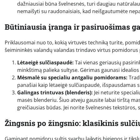
dažniausiai būna švelnesnės, turi daugiau natūralaus
nemaišyti su raudonaisiais, kad neišgautumėte nepa
Būtiniausia įranga ir pasiruošimas 
Priklausomai nuo to, kokią virtuvės techniką turite, pomid
šeimininkės valandų valandas trindavo virtus pomidorus pe
Lėtaeigė sulčiaspaudė:
Tai vienas geriausių pasirinki
minkštimą palieka sultyse. Gėrimas gaunasi idealios 
Mėsmalė su specialiu antgaliu pomidorams:
Tradi
panašiai kaip lėtaeigė sulčiaspaudė, išspausdamas 
Galingas trintuvas (blenderis):
Jei neturite special
masės blenderiu. Šiuo atveju gausite labai tirštą masę,
greičiausias būdas. Jei norite švelnesnės tekstūros, 
Žingsnis po žingsnio: klasikinis sul
Gaminant pomidorų sultis svarbu laikytis higienos ir tikslum