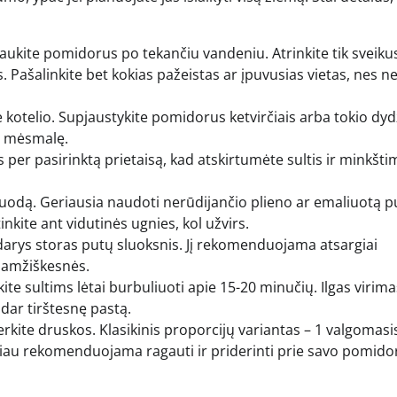
ukite pomidorus po tekančiu vandeniu. Atrinkite tik sveiku
. Pašalinkite bet kokias pažeistas ar įpuvusias vietas, nes ne
rie kotelio. Supjaustykite pomidorus ketvirčiais arba tokio dyd
ar mėsmalę.
per pasirinktą prietaisą, kad atskirtumėte sultis ir minkšt
į puodą. Geriausia naudoti nerūdijančio plieno ar emaliuotą 
nkite ant vidutinės ugnies, kol užvirs.
darys storas putų sluoksnis. Jį rekomenduojama atsargiai
gaamžiškesnės.
kite sultims lėtai burbuliuoti apie 15-20 minučių. Ilgas virim
 dar tirštesnę pastą.
berkite druskos. Klasikinis proporcijų variantas – 1 valgomasi
ačiau rekomenduojama ragauti ir priderinti prie savo pomido