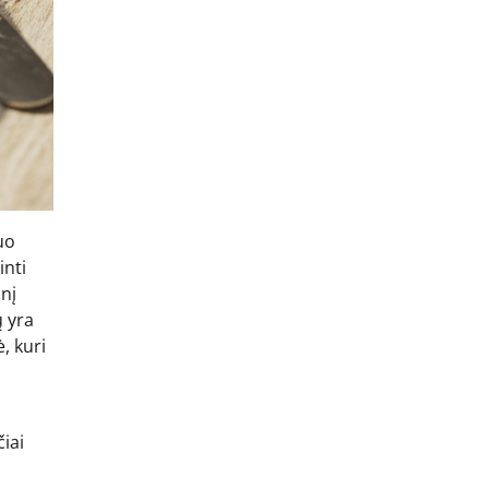
uo
inti
onį
ų yra
, kuri
iai