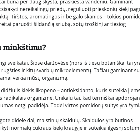
eretai būna per daug skysta, praskiesta vandeniu. Gaminant
tsisakyti nereikalingų priedų, reguliuoti prieskonių kiekį pag
uktą. Tirštos, aromatingos ir be galo skanios – tokios pomid
eitai paruošti šildančią sriubą, sotų troškinį ar tiesiog
su minkštimu?
gi sveikatai. Šiose daržovėse (nors iš tiesų botaniškai tai yr
o rūgšties ir kitų svarbių mikroelementų. Tačiau gaminant sul
giamai veikia mūsų organizmą.
džiulis kiekis likopeno – antioksidanto, kuris suteikia jiem
is radikalais organizme. Unikalu tai, kad termiškai apdorojan
umas netgi padidėja. Todėl virtos pomidorų sultys yra žymi
ote didelę dalį maistinių skaidulų. Skaidulos yra būtinos
yti normalų cukraus kiekį kraujyje ir suteikia ilgesnį sotu