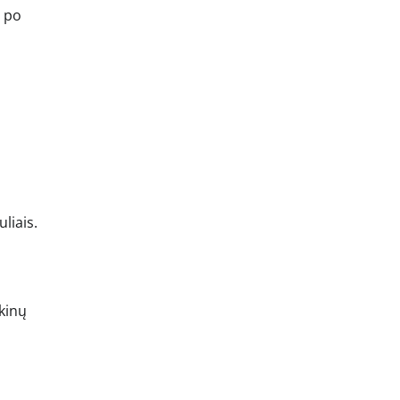
s po
liais.
ikinų