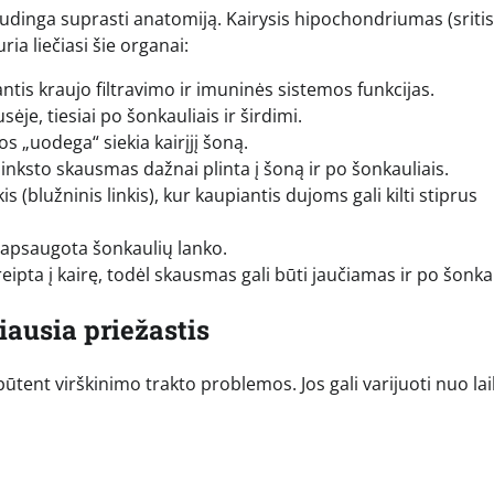
naudinga suprasti anatomiją. Kairysis hipochondriumas (sriti
ria liečiasi šie organai:
ntis kraujo filtravimo ir imuninės sistemos funkcijas.
sėje, tiesiai po šonkauliais ir širdimi.
jos „uodega“ siekia kairįjį šoną.
 inksto skausmas dažnai plinta į šoną ir po šonkauliais.
is (blužninis linkis), kur kaupiantis dujoms gali kilti stiprus
a apsaugota šonkaulių lanko.
eipta į kairę, todėl skausmas gali būti jaučiamas ir po šonkau
iausia priežastis
būtent virškinimo trakto problemos. Jos gali varijuoti nuo la