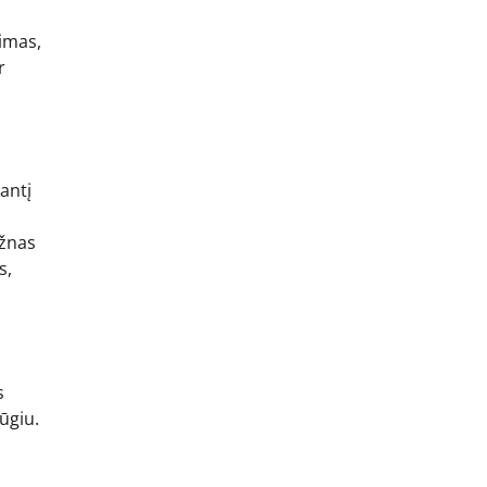
nimas,
r
iantį
ažnas
s,
s
ūgiu.