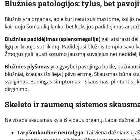
Blužnies patologijos: tylus, bet pavo
Blužnis yra organas, apie kurį retai susimąstome, kol jis 
kairiuoju šonkaulių lanku, bet koks jos padidėjimas ar pa
Blužnies padidėjimas (splenomegalija)
gali atsirasti dė
ligų ar kraujo sutrikimų. Padidėjusi blužnis tempia savo
Žmogus gali jausti sotumo jausmą suvalgius net nedidelį k
Blužnies plyšimas
yra gyvybei pavojinga būklė, dažniausia
blužniai, kraujas išsilieja į pilvo ertmę. Skausmas būna st
svaigimas. Būdingas simptomas – skausmas, plintantis į ka
dirginimo.
Skeleto ir raumenų sistemos skausm
Ne visada skausmas kyla iš vidaus organų. Labai dažnai „k
Tarpšonkaulinė neuralgija:
Tai viena dažniausių a