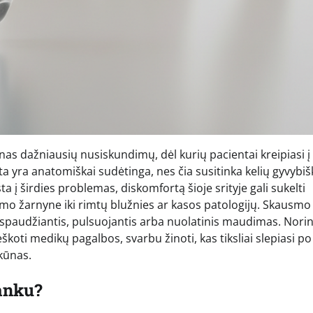
nas dažniausių nusiskundimų, dėl kurių pacientai kreipiasi į
a yra anatomiškai sudėtinga, nes čia susitinka kelių gyvybiš
 į širdies problemas, diskomfortą šioje srityje gali sukelti
mo žarnyne iki rimtų blužnies ar kasos patologijų. Skausmo
 ir spaudžiantis, pulsuojantis arba nuolatinis maudimas. Norin
škoti medikų pagalbos, svarbu žinoti, kas tiksliai slepiasi po
 kūnas.
lanku?