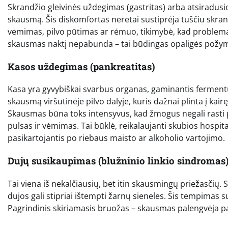
Skrandžio gleivinės uždegimas (gastritas) arba atsiradusio
skausmą. Šis diskomfortas neretai sustiprėja tuščiu skrandž
vėmimas, pilvo pūtimas ar rėmuo, tikimybė, kad problema s
skausmas naktį nepabunda – tai būdingas opaligės požym
Kasos uždegimas (pankreatitas)
Kasa yra gyvybiškai svarbus organas, gaminantis fermentu
skausmą viršutinėje pilvo dalyje, kuris dažnai plinta į kai
Skausmas būna toks intensyvus, kad žmogus negali rasti p
pulsas ir vėmimas. Tai būklė, reikalaujanti skubios hospit
pasikartojantis po riebaus maisto ar alkoholio vartojimo.
Dujų susikaupimas (blužninio linkio sindromas
Tai viena iš nekalčiausių, bet itin skausmingų priežasčių.
dujos gali stipriai ištempti žarnų sieneles. Šis tempimas s
Pagrindinis skiriamasis bruožas – skausmas palengvėja p