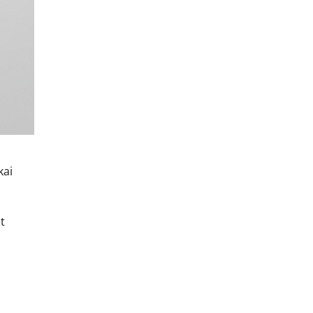
kai
t