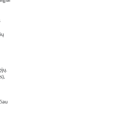
aigiai
s
ių
ijų.
s),
čiau