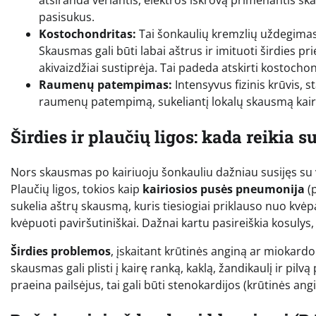
atsiranda veriantis, elektros iškrovą primenantis skaus
pasisukus.
Kostochondritas:
Tai šonkaulių kremzlių uždegimas, 
Skausmas gali būti labai aštrus ir imituoti širdies 
akivaizdžiai sustiprėja. Tai padeda atskirti kostocho
Raumenų patempimas:
Intensyvus fizinis krūvis, s
raumenų patempimą, sukeliantį lokalų skausmą kair
Širdies ir plaučių ligos: kada reikia s
Nors skausmas po kairiuoju šonkauliu dažniau susijęs su 
Plaučių ligos, tokios kaip
kairiosios pusės pneumonija
(
sukelia aštrų skausmą, kuris tiesiogiai priklauso nuo kvė
kvėpuoti paviršutiniškai. Dažnai kartu pasireiškia kosulys,
Širdies problemos
, įskaitant krūtinės anginą ar miokardo
skausmas gali plisti į kairę ranką, kaklą, žandikaulį ir pilv
praeina pailsėjus, tai gali būti stenokardijos (krūtinės an