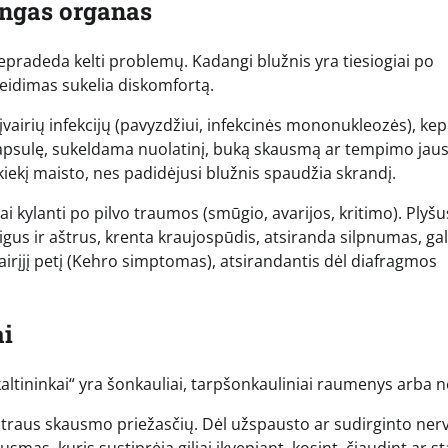
jingas organas
nepradeda kelti problemų. Kadangi blužnis yra tiesiogiai po
žeidimas sukelia diskomfortą.
l įvairių infekcijų (pavyzdžiui, infekcinės mononukleozės), ke
 kapsulę, sukeldama nuolatinį, buką skausmą ar tempimo jau
iekį maisto, nes padidėjusi blužnis spaudžia skrandį.
i kylanti po pilvo traumos (smūgio, avarijos, kritimo). Plyšu
aigus ir aštrus, krenta kraujospūdis, atsiranda silpnumas, ga
irįjį petį (Kehro simptomas), atsirandantis dėl diafragmos
ai
altininkai“ yra šonkauliai, tarpšonkauliniai raumenys arba n
štraus skausmo priežasčių. Dėl užspausto ar sudirginto ner