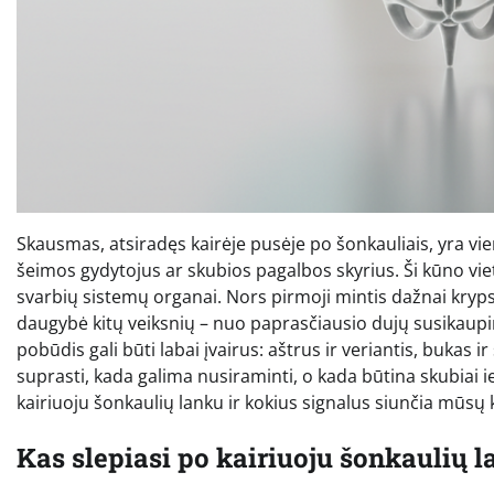
Skausmas, atsiradęs kairėje pusėje po šonkauliais, yra vie
šeimos gydytojus ar skubios pagalbos skyrius. Ši kūno viet
svarbių sistemų organai. Nors pirmoji mintis dažnai krypsta
daugybė kitų veiksnių – nuo paprasčiausio dujų susikaupi
pobūdis gali būti labai įvairus: aštrus ir veriantis, bukas
suprasti, kada galima nusiraminti, o kada būtina skubiai ie
kairiuoju šonkaulių lanku ir kokius signalus siunčia mūsų
Kas slepiasi po kairiuoju šonkaulių 