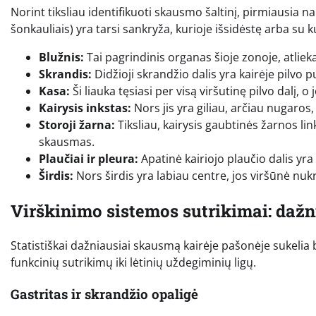
Norint tiksliau identifikuoti skausmo šaltinį, pirmiausia 
šonkauliais) yra tarsi sankryža, kurioje išsidėstę arba su ku
Blužnis:
Tai pagrindinis organas šioje zonoje, atlieka
Skrandis:
Didžioji skrandžio dalis yra kairėje pilvo pu
Kasa:
Ši liauka tęsiasi per visą viršutinę pilvo dalį, o 
Kairysis inkstas:
Nors jis yra giliau, arčiau nugaros,
Storoji žarna:
Tiksliau, kairysis gaubtinės žarnos link
skausmas.
Plaučiai ir pleura:
Apatinė kairiojo plaučio dalis yr
Širdis:
Nors širdis yra labiau centre, jos viršūnė nukr
Virškinimo sistemos sutrikimai: dažn
Statistiškai dažniausiai skausmą kairėje pašonėje sukelia 
funkcinių sutrikimų iki lėtinių uždegiminių ligų.
Gastritas ir skrandžio opaligė