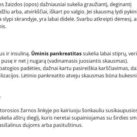
s žaizdos (opos) dažniausiai sukelia graužiantį, deginantį
iu arba, atvirkščiai, iškart po valgio. Jei skausmą lydi pyki
lypi skrandyje, yra labai didelė. Svarbu atkreipti dėmesį, a
is.
s ir insuliną.
Ūminis pankreatitas
sukelia labai stiprų, ver
rę pusę ir net į nugarą (vadinamasis juosiantis skausmas).
atogios padėties, dažnai kartu pasireiškia karščiavimas, d
alizacijos. Lėtinio pankreatito atveju skausmas būna bukesni
)
 Storosios žarnos linkyje po kairiuoju šonkauliu susikaupusio
ukelia aštrų dieglį, kuris neretai supainiojamas su širdies sm
asišalinus dujoms arba pasituštinus.