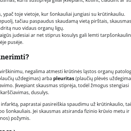
mas, kuris sustiprėja giliai įkvepiant, kosint, čiaudint ar st
ypač toje vietoje, kur šonkauliai jungiasi su krūtinkauliu.
priepuolį, tačiau paspaudus skaudamą vietą pirštais, skausma
ndritą nuo vidaus organų ligų.
taigūs judesiai ar net stiprus kosulys gali lemti tarpšonkaulin
ėje pusėje.
unerimti?
virškinimu, negalima atmesti krūtinės ląstos organų patolog
plaučių uždegimas) arba
pleuritas
(plaučių plėvės uždegima
pavimo. Įkvepiant skausmas stiprėja, todėl žmogus stengiasi
 karščiavimas, dusulys.
 infarktą, paprastai pasireiškia spaudimu už krūtinkaulio, ta
ą po šonkauliais. Jei skausmas atsiranda fizinio krūvio metu ir
ginos) požymis.