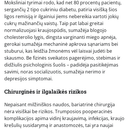
Moksliniai tyrimai rodo, kad net 80 procentų pacientų,
sergančių 2 tipo cukriniu diabetu, patiria visišką šios
ligos remisiją ir ilgainiui jiems nebereikia vartoti jokių
cukrų mažinančių vaistų. Taip pat labai greitai
normalizuojasi kraujospūdis, sumažėja blogojo
cholesterolio lygis, dingsta varginanti miego apnėja,
gerokai sumažėja mechaninė apkrova sąnariams bei
stuburui, kas leidžia žmonėms vėl laisvai judėti be
skausmo. Be fizinės sveikatos pagerėjimo, stebimas ir
didžiulis psichologinis šuolis – padidėja pasitikėjimas
savimi, noras socializuotis, sumažėja nerimo ir
depresijos simptomai.
Chirurginės ir ilgalaikės rizikos
Nepaisant milžiniškos naudos, bariatrinė chirurgija
nėra visiškai be rizikos. Trumposios pooperacinės
komplikacijos apima vidinį kraujavimą, infekcijas, kraujo
krešulių susidarymą ir anastomozės, tai yra naujai