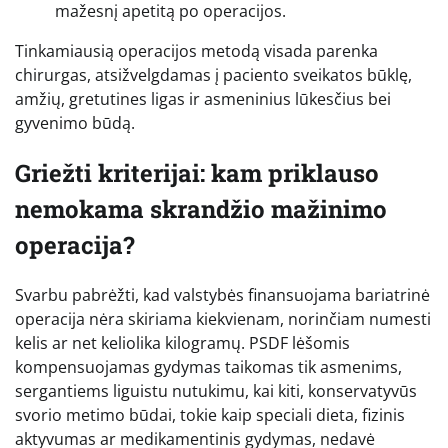
mažesnį apetitą po operacijos.
Tinkamiausią operacijos metodą visada parenka
chirurgas, atsižvelgdamas į paciento sveikatos būklę,
amžių, gretutines ligas ir asmeninius lūkesčius bei
gyvenimo būdą.
Griežti kriterijai: kam priklauso
nemokama skrandžio mažinimo
operacija?
Svarbu pabrėžti, kad valstybės finansuojama bariatrinė
operacija nėra skiriama kiekvienam, norinčiam numesti
kelis ar net keliolika kilogramų. PSDF lėšomis
kompensuojamas gydymas taikomas tik asmenims,
sergantiems liguistu nutukimu, kai kiti, konservatyvūs
svorio metimo būdai, tokie kaip speciali dieta, fizinis
aktyvumas ar medikamentinis gydymas, nedavė