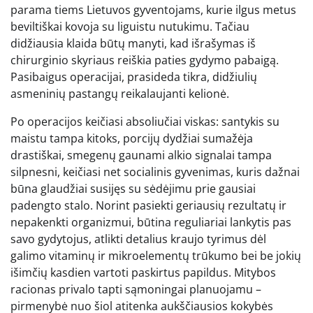
parama tiems Lietuvos gyventojams, kurie ilgus metus
beviltiškai kovoja su liguistu nutukimu. Tačiau
didžiausia klaida būtų manyti, kad išrašymas iš
chirurginio skyriaus reiškia paties gydymo pabaigą.
Pasibaigus operacijai, prasideda tikra, didžiulių
asmeninių pastangų reikalaujanti kelionė.
Po operacijos keičiasi absoliučiai viskas: santykis su
maistu tampa kitoks, porcijų dydžiai sumažėja
drastiškai, smegenų gaunami alkio signalai tampa
silpnesni, keičiasi net socialinis gyvenimas, kuris dažnai
būna glaudžiai susijęs su sėdėjimu prie gausiai
padengto stalo. Norint pasiekti geriausių rezultatų ir
nepakenkti organizmui, būtina reguliariai lankytis pas
savo gydytojus, atlikti detalius kraujo tyrimus dėl
galimo vitaminų ir mikroelementų trūkumo bei be jokių
išimčių kasdien vartoti paskirtus papildus. Mitybos
racionas privalo tapti sąmoningai planuojamu –
pirmenybė nuo šiol atitenka aukščiausios kokybės