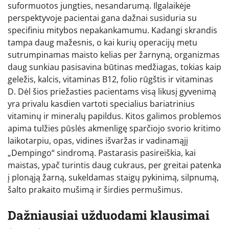
suformuotos jungties, nesandarumą. Ilgalaikėje
perspektyvoje pacientai gana dažnai susiduria su
specifiniu mitybos nepakankamumu. Kadangi skrandis
tampa daug mažesnis, o kai kurių operacijų metu
sutrumpinamas maisto kelias per žarnyną, organizmas
daug sunkiau pasisavina būtinas medžiagas, tokias kaip
geležis, kalcis, vitaminas B12, folio rūgštis ir vitaminas
D. Dėl šios priežasties pacientams visą likusį gyvenimą
yra privalu kasdien vartoti specialius bariatrinius
vitaminų ir mineralų papildus. Kitos galimos problemos
apima tulžies pūslės akmenligę sparčiojo svorio kritimo
laikotarpiu, opas, vidines išvaržas ir vadinamąjį
„Dempingo“ sindromą. Pastarasis pasireiškia, kai
maistas, ypač turintis daug cukraus, per greitai patenka
į plonąją žarną, sukeldamas staigų pykinimą, silpnumą,
šalto prakaito mušimą ir širdies permušimus.
Dažniausiai užduodami klausimai