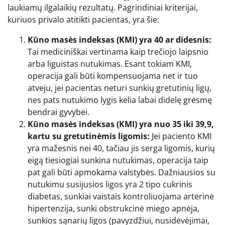
laukiamų ilgalaikių rezultatų. Pagrindiniai kriterijai,
kuriuos privalo atitikti pacientas, yra šie:
Kūno masės indeksas (KMI) yra 40 ar didesnis:
Tai mediciniškai vertinama kaip trečiojo laipsnio
arba liguistas nutukimas. Esant tokiam KMI,
operacija gali būti kompensuojama net ir tuo
atveju, jei pacientas neturi sunkių gretutinių ligų,
nes pats nutukimo lygis kelia labai didelę grėsmę
bendrai gyvybei.
Kūno masės indeksas (KMI) yra nuo 35 iki 39,9,
kartu su gretutinėmis ligomis:
Jei paciento KMI
yra mažesnis nei 40, tačiau jis serga ligomis, kurių
eigą tiesiogiai sunkina nutukimas, operacija taip
pat gali būti apmokama valstybės. Dažniausios su
nutukimu susijusios ligos yra 2 tipo cukrinis
diabetas, sunkiai vaistais kontroliuojama arterinė
hipertenzija, sunki obstrukcinė miego apnėja,
sunkios sąnarių ligos (pavyzdžiui, nusidėvėjimai,