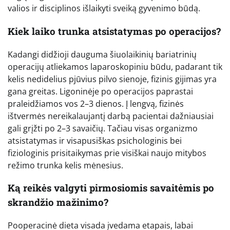
valios ir disciplinos išlaikyti sveiką gyvenimo būdą.
Kiek laiko trunka atsistatymas po operacijos?
Kadangi didžioji dauguma šiuolaikinių bariatrinių
operacijų atliekamos laparoskopiniu būdu, padarant tik
kelis nedidelius pjūvius pilvo sienoje, fizinis gijimas yra
gana greitas. Ligoninėje po operacijos paprastai
praleidžiamos vos 2–3 dienos. Į lengvą, fizinės
ištvermės nereikalaujantį darbą pacientai dažniausiai
gali grįžti po 2–3 savaičių. Tačiau visas organizmo
atsistatymas ir visapusiškas psichologinis bei
fiziologinis prisitaikymas prie visiškai naujo mitybos
režimo trunka kelis mėnesius.
Ką reikės valgyti pirmosiomis savaitėmis po
skrandžio mažinimo?
Pooperacinė dieta visada įvedama etapais, labai