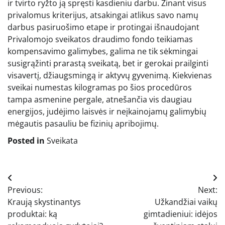
ir tvirto ryžto ją spręsti kasdieniu darbu. Žinant visus
privalomus kriterijus, atsakingai atlikus savo namų
darbus pasiruošimo etape ir protingai išnaudojant
Privalomojo sveikatos draudimo fondo teikiamas
kompensavimo galimybes, galima ne tik sėkmingai
susigrąžinti prarastą sveikatą, bet ir gerokai prailginti
visavertį, džiaugsmingą ir aktyvų gyvenimą. Kiekvienas
sveikai numestas kilogramas po šios procedūros
tampa asmenine pergale, atnešančia vis daugiau
energijos, judėjimo laisvės ir neįkainojamų galimybių
mėgautis pasauliu be fizinių apribojimų.
Posted in
Sveikata
Navigacija
Previous:
Next:
tarp
Kraują skystinantys
Užkandžiai vaikų
įrašų
produktai: ką
gimtadieniui: idėjos