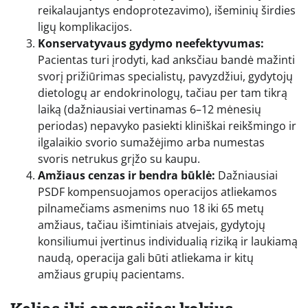
reikalaujantys endoprotezavimo), išeminių širdies
ligų komplikacijos.
Konservatyvaus gydymo neefektyvumas:
Pacientas turi įrodyti, kad anksčiau bandė mažinti
svorį prižiūrimas specialistų, pavyzdžiui, gydytojų
dietologų ar endokrinologų, tačiau per tam tikrą
laiką (dažniausiai vertinamas 6–12 mėnesių
periodas) nepavyko pasiekti kliniškai reikšmingo ir
ilgalaikio svorio sumažėjimo arba numestas
svoris netrukus grįžo su kaupu.
Amžiaus cenzas ir bendra būklė:
Dažniausiai
PSDF kompensuojamos operacijos atliekamos
pilnamečiams asmenims nuo 18 iki 65 metų
amžiaus, tačiau išimtiniais atvejais, gydytojų
konsiliumui įvertinus individualią riziką ir laukiamą
naudą, operacija gali būti atliekama ir kitų
amžiaus grupių pacientams.