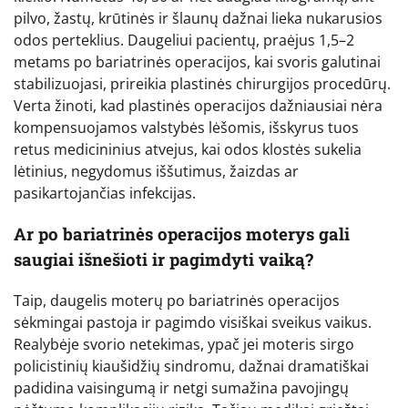
pilvo, žastų, krūtinės ir šlaunų dažnai lieka nukarusios
odos perteklius. Daugeliui pacientų, praėjus 1,5–2
metams po bariatrinės operacijos, kai svoris galutinai
stabilizuojasi, prireikia plastinės chirurgijos procedūrų.
Verta žinoti, kad plastinės operacijos dažniausiai nėra
kompensuojamos valstybės lėšomis, išskyrus tuos
retus medicininius atvejus, kai odos klostės sukelia
lėtinius, negydomus iššutimus, žaizdas ar
pasikartojančias infekcijas.
Ar po bariatrinės operacijos moterys gali
saugiai išnešioti ir pagimdyti vaiką?
Taip, daugelis moterų po bariatrinės operacijos
sėkmingai pastoja ir pagimdo visiškai sveikus vaikus.
Realybėje svorio netekimas, ypač jei moteris sirgo
policistinių kiaušidžių sindromu, dažnai dramatiškai
padidina vaisingumą ir netgi sumažina pavojingų