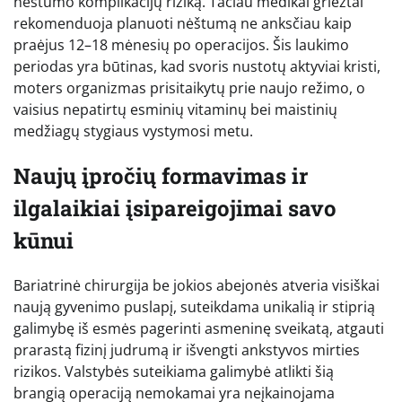
nėštumo komplikacijų riziką. Tačiau medikai griežtai
rekomenduoja planuoti nėštumą ne anksčiau kaip
praėjus 12–18 mėnesių po operacijos. Šis laukimo
periodas yra būtinas, kad svoris nustotų aktyviai kristi,
moters organizmas prisitaikytų prie naujo režimo, o
vaisius nepatirtų esminių vitaminų bei maistinių
medžiagų stygiaus vystymosi metu.
Naujų įpročių formavimas ir
ilgalaikiai įsipareigojimai savo
kūnui
Bariatrinė chirurgija be jokios abejonės atveria visiškai
naują gyvenimo puslapį, suteikdama unikalią ir stiprią
galimybę iš esmės pagerinti asmeninę sveikatą, atgauti
prarastą fizinį judrumą ir išvengti ankstyvos mirties
rizikos. Valstybės suteikiama galimybė atlikti šią
brangią operaciją nemokamai yra neįkainojama