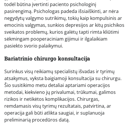
todėl būtina įvertinti paciento psichologinį
pasirengimą. Psichologas padeda išsiaiškinti, ar nėra
negydytų valgymo sutrikimų, tokių kaip kompulsinis ar
emocinis valgymas, sunkios depresijos ar kitų psichikos
sveikatos problemų, kurios galėtų tapti rimta kliūtimi
sėkmingam pooperaciniam gijimui ir ilgalaikiam
pasiekto svorio palaikymui.
Bariatrinio chirurgo konsultacija
Surinkus visų reikiamų specialistų išvadas ir tyrimų
atsakymus, vyksta baigiamoji konsultacija su chirurgu.
Šio susitikimo metu detaliai aptariami operacijos
metodai, kiekvieno jų privalumai, trūkumai, galimos
rizikos ir netikėtos komplikacijos. Chirurgas,
remdamasis visų tyrimų rezultatais, patvirtina, ar
operacija gali būti atlikta saugiai, ir suplanuoja
preliminarią procedūros datą.