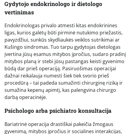
Gydytojo endokrinologo ir dietologo
vertinimas
Endokrinologas privalo atmesti kitas endokrinines
ligas, kurios galėtų būti pirminė nutukimo priežastis,
pavyzdžiui, sunkūs skydliaukės veiklos sutrikimai ar
Kušingo sindromas. Tuo tarpu gydytojas dietologas
įvertina jūsų esamus mitybos įpročius, sudaro pradinį
mitybos planą ir stebi jūsų pastangas keisti gyvenimo
būdą dar prieš operaciją. Pasiruošimas operacijai
dažnai reikalauja numesti šiek tiek svorio prieš
procedūrą – tai padeda sumažinti chirurginę riziką ir
sumažina kepenų apimtį, kas palengvina chirurgo
darbą operacinėje.
Psichologo arba psichiatro konsultacija
Bariatrinė operacija drastiškai pakeičia žmogaus
gyvenimą, mitybos įpročius ir socialines interakcijas,