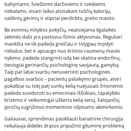
baltymams, šviežioms daržovėms ir sveikiems
riebalams, visam laikui atsisakant tuščių kalorijų,
saldintų gėrimų ir stipriai perdirbto, greito maisto.
Be esminių mitybos pokyčių, neatsiejama ilgalaikės
sėkmės dalis yra pastovus fizinis aktyvumas. Reguliari
mankšta ne tik padeda greičiau ir tolygiau tirpdyti
riebalus, bet ir apsaugo nuo kritinio raumenų masės
nykimo, padeda stangrinti odą bei skatina endorfinų,
tiesiogiai gerinančių psichologinę savijautą, gamybą.
Taip pat labai svarbu nenuvertinti psichologinės
pagalbos svarbos – pacientų palaikymo grupės, atviri
pokalbiai su tokį patį sunkų kelią nuėjusiais žmonėmis
padeda susidoroti su emociniais iššūkiais, tapatybės
krizėmis ir veiksmingai užkerta kelią senų, žalojančių
įpročių sugrįžimui momentinio silpnumo akimirkomis.
Galiausiai, sprendimas pasikliauti bariatrine chirurgija
reikalauja didelės drąsos pripažinti giluminę problemą