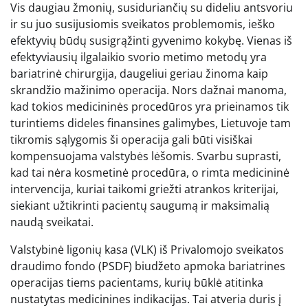
Vis daugiau žmonių, susiduriančių su dideliu antsvoriu
ir su juo susijusiomis sveikatos problemomis, ieško
efektyvių būdų susigrąžinti gyvenimo kokybę. Vienas iš
efektyviausių ilgalaikio svorio metimo metodų yra
bariatrinė chirurgija, daugeliui geriau žinoma kaip
skrandžio mažinimo operacija. Nors dažnai manoma,
kad tokios medicininės procedūros yra prieinamos tik
turintiems dideles finansines galimybes, Lietuvoje tam
tikromis sąlygomis ši operacija gali būti visiškai
kompensuojama valstybės lėšomis. Svarbu suprasti,
kad tai nėra kosmetinė procedūra, o rimta medicininė
intervencija, kuriai taikomi griežti atrankos kriterijai,
siekiant užtikrinti pacientų saugumą ir maksimalią
naudą sveikatai.
Valstybinė ligonių kasa (VLK) iš Privalomojo sveikatos
draudimo fondo (PSDF) biudžeto apmoka bariatrines
operacijas tiems pacientams, kurių būklė atitinka
nustatytas medicinines indikacijas. Tai atveria duris į