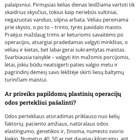
palaipsniui. Pirmąsias kelias dienas leidžiama vartoti tik
skaidrius skysčius, tokius kaip neriebūs sultiniai,
negazuotas vanduo, silpna arbata. Vėliau pereinama
prie skysto, o po to – trinto, tyrės pavidalo maisto.
Praėjus maždaug trims ar keturioms savaitėms po
operacijos, atsargiai pradedamas valgyti minkštas, o
vėliau ir kietas, bet labai gerai sukramtytas maistas.
Svarbiausia taisyklė – valgyti itin mažomis porcijomis,
lėtai, jokiu būdu neatsigerti paties valgio metu ir
pagrindinį dėmesį savo lėkštėje skirti liesų baltymų
turinčiam maistui.
Ar prireiks papildomų plastinių operacijų
odos pertekliui pašalinti?
Odos pertekliaus atsiradimas priklauso nuo kelių
faktorių: paciento amžiaus, natūralaus odos
elastingumo, genetikos ir, žinoma, numesto svorio
kiekio. Numetus 40, 50 ar net daugiau kilogramų, ant