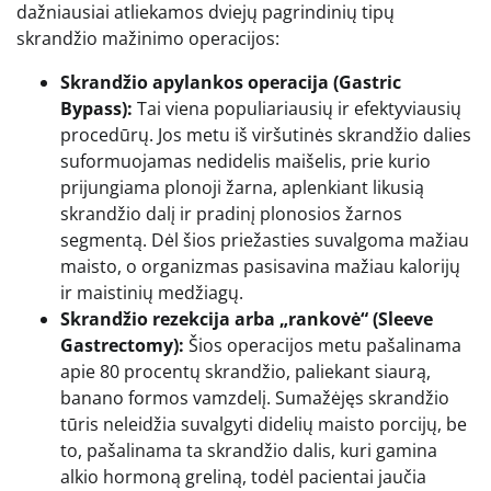
dažniausiai atliekamos dviejų pagrindinių tipų
skrandžio mažinimo operacijos:
Skrandžio apylankos operacija (Gastric
Bypass):
Tai viena populiariausių ir efektyviausių
procedūrų. Jos metu iš viršutinės skrandžio dalies
suformuojamas nedidelis maišelis, prie kurio
prijungiama plonoji žarna, aplenkiant likusią
skrandžio dalį ir pradinį plonosios žarnos
segmentą. Dėl šios priežasties suvalgoma mažiau
maisto, o organizmas pasisavina mažiau kalorijų
ir maistinių medžiagų.
Skrandžio rezekcija arba „rankovė“ (Sleeve
Gastrectomy):
Šios operacijos metu pašalinama
apie 80 procentų skrandžio, paliekant siaurą,
banano formos vamzdelį. Sumažėjęs skrandžio
tūris neleidžia suvalgyti didelių maisto porcijų, be
to, pašalinama ta skrandžio dalis, kuri gamina
alkio hormoną greliną, todėl pacientai jaučia