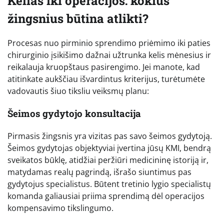
Kelias iki operacijos: kokius
žingsnius būtina atlikti?
Procesas nuo pirminio sprendimo priėmimo iki paties
chirurginio įsikišimo dažnai užtrunka kelis mėnesius ir
reikalauja kruopštaus pasirengimo. Jei manote, kad
atitinkate aukščiau išvardintus kriterijus, turėtumėte
vadovautis šiuo tiksliu veiksmų planu:
Šeimos gydytojo konsultacija
Pirmasis žingsnis yra vizitas pas savo šeimos gydytoją.
Šeimos gydytojas objektyviai įvertina jūsų KMI, bendrą
sveikatos būklę, atidžiai peržiūri medicininę istoriją ir,
matydamas realų pagrindą, išrašo siuntimus pas
gydytojus specialistus. Būtent tretinio lygio specialistų
komanda galiausiai priima sprendimą dėl operacijos
kompensavimo tikslingumo.