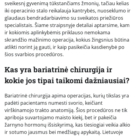
sveikesnį gyvenimą tūkstančiams žmonių, tačiau kelias
iki operacinio stalo reikalauja kantrybės, nuoseklumo ir
glaudaus bendradarbiavimo su sveikatos priežiūros
specialistais. Šiame straipsnyje detaliai aptarsime, kam
ir kokiomis aplinkybėmis priklauso nemokama
skrandžio mažinimo operacija, kokius žingsnius būtina
atlikti norint ją gauti, ir kaip pasikeičia kasdienybė po
šios svarbios procedūros.
Kas yra bariatrinė chirurgija ir
kokie jos tipai taikomi dažniausiai?
Bariatrinė chirurgija apima operacijas, kurių tikslas yra
padėti pacientams numesti svorio, keičiant
virškinamojo trakto anatomiją. Šios procedūros ne tik
apriboja suvartojamo maisto kiekį, bet ir pakeičia
žarnyno hormonų išsiskyrimą, kas tiesiogiai veikia alkio
ir sotumo jausmus bei medžiagų apykaitą. Lietuvoje