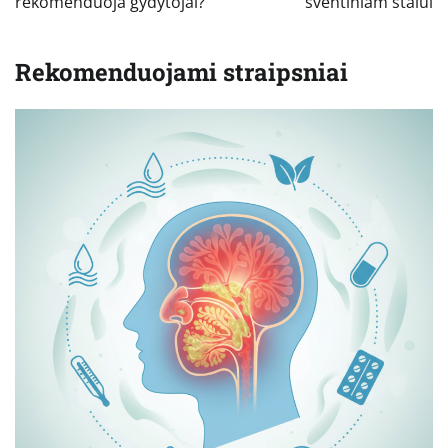
rekomenduoja gydytojai?
šventiniam stalui
Rekomenduojami straipsniai