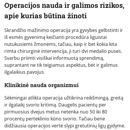
Operacijos nauda ir galimos rizikos,
apie kurias būtina žinoti
Skrandžio mažinimo operacija yra gyvybes gelbstinti ir
iš esmės gyvenimą keičianti procedūra liguistai
nutukusiems žmonėms, tačiau, kaip ir bet kokia kita
rimta chirurginė intervencija, ji turi dvi medalio puses.
Svarbu priimti visiškai informuotą sprendimą,
suprantant ne tik teigiamus aspektus, bet ir galimus
ilgalaikius pavojus.
Klinikinė nauda organizmui
Sėkmingai atlikta operacija užtikrina reikšmingą, greitą
ir ilgalaikį svorio kritimą. Daugelis pacientų per
pirmuosius dvejus metus netenka nuo 50 iki 80
procentų perteklinio kūno svorio. Tačiau bene
didžiausia operacijos vertė slypi gretutinių ligų gydyme.