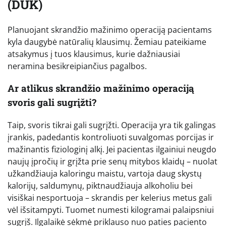
(DUK)
Planuojant skrandžio mažinimo operaciją pacientams
kyla daugybė natūralių klausimų. Žemiau pateikiame
atsakymus į tuos klausimus, kurie dažniausiai
neramina besikreipiančius pagalbos.
Ar atlikus skrandžio mažinimo operaciją
svoris gali sugrįžti?
Taip, svoris tikrai gali sugrįžti. Operacija yra tik galingas
įrankis, padedantis kontroliuoti suvalgomas porcijas ir
mažinantis fiziologinį alkį. Jei pacientas ilgainiui neugdo
naujų įpročių ir grįžta prie senų mitybos klaidų – nuolat
užkandžiauja kaloringu maistu, vartoja daug skystų
kalorijų, saldumynų, piktnaudžiauja alkoholiu bei
visiškai nesportuoja – skrandis per kelerius metus gali
vėl išsitampyti. Tuomet numesti kilogramai palaipsniui
sugrįš. Ilgalaikė sėkmė priklauso nuo paties paciento