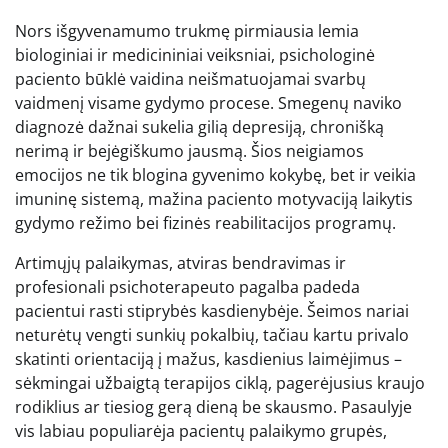
Nors išgyvenamumo trukmę pirmiausia lemia
biologiniai ir medicininiai veiksniai, psichologinė
paciento būklė vaidina neišmatuojamai svarbų
vaidmenį visame gydymo procese. Smegenų naviko
diagnozė dažnai sukelia gilią depresiją, chronišką
nerimą ir bejėgiškumo jausmą. Šios neigiamos
emocijos ne tik blogina gyvenimo kokybę, bet ir veikia
imuninę sistemą, mažina paciento motyvaciją laikytis
gydymo režimo bei fizinės reabilitacijos programų.
Artimųjų palaikymas, atviras bendravimas ir
profesionali psichoterapeuto pagalba padeda
pacientui rasti stiprybės kasdienybėje. Šeimos nariai
neturėtų vengti sunkių pokalbių, tačiau kartu privalo
skatinti orientaciją į mažus, kasdienius laimėjimus –
sėkmingai užbaigtą terapijos ciklą, pagerėjusius kraujo
rodiklius ar tiesiog gerą dieną be skausmo. Pasaulyje
vis labiau populiarėja pacientų palaikymo grupės,