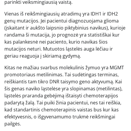
parinkti veiksmingiausią vaistą.
Vienas iš reikšmingiausių atradimų yra IDH1 ir IDH2
genų mutacijos. Jei pacientui diagnozuojama glioma
(įskaitant ir aukšto laipsnio piktybinius navikus), kurioje
randama ši mutacija, jo prognozė yra statistiškai kur
kas palankesnė nei paciento, kurio navikas šios
mutacijos neturi. Mutuotos ląstelės auga lėčiau ir
geriau reaguoja į skiriamą gydymą.
Kitas ne mažiau svarbus molekulinis žymuo yra MGMT
promotoriaus metilinimas. Tai sudėtingas terminas,
reiškiantis tam tikro DNR taisymo geno aktyvumą. Kai
šis genas naviko ląstelėse yra slopinamas (metilintas),
ląstelės praranda gebėjimą ištaisyti chemoterapijos
padarytą žalą. Tai puiki žinia pacientui, nes tai reiškia,
kad standartinis chemoterapinis vaistas bus kur kas
efektyvesnis, o išgyvenamumo trukmė reikšmingai
pailgės.