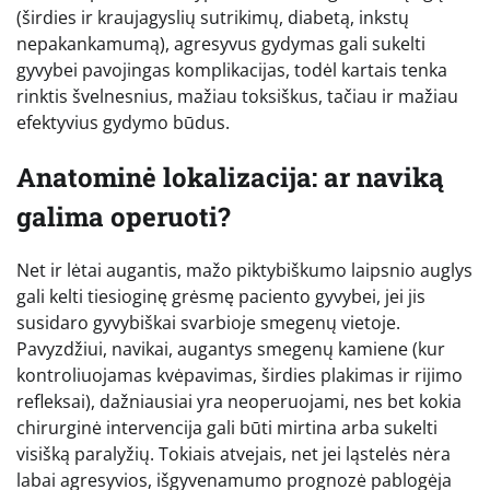
(širdies ir kraujagyslių sutrikimų, diabetą, inkstų
nepakankamumą), agresyvus gydymas gali sukelti
gyvybei pavojingas komplikacijas, todėl kartais tenka
rinktis švelnesnius, mažiau toksiškus, tačiau ir mažiau
efektyvius gydymo būdus.
Anatominė lokalizacija: ar naviką
galima operuoti?
Net ir lėtai augantis, mažo piktybiškumo laipsnio auglys
gali kelti tiesioginę grėsmę paciento gyvybei, jei jis
susidaro gyvybiškai svarbioje smegenų vietoje.
Pavyzdžiui, navikai, augantys smegenų kamiene (kur
kontroliuojamas kvėpavimas, širdies plakimas ir rijimo
refleksai), dažniausiai yra neoperuojami, nes bet kokia
chirurginė intervencija gali būti mirtina arba sukelti
visišką paralyžių. Tokiais atvejais, net jei ląstelės nėra
labai agresyvios, išgyvenamumo prognozė pablogėja