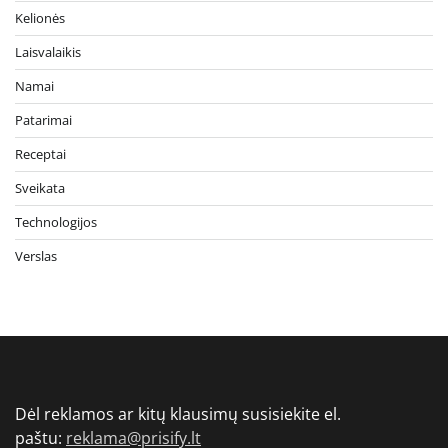
Kelionės
Laisvalaikis
Namai
Patarimai
Receptai
Sveikata
Technologijos
Verslas
Dėl reklamos ar kitų klausimų susisiekite el.
paštu:
reklama@prisify.lt