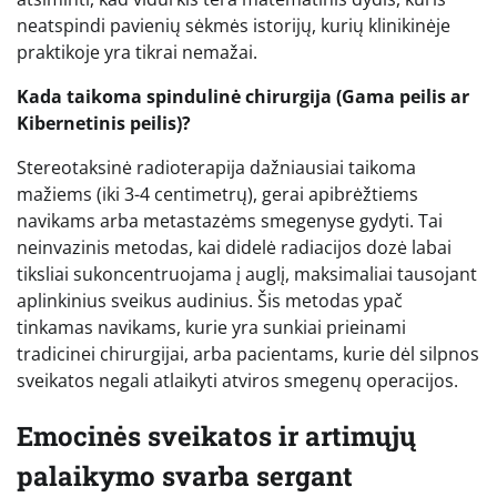
neatspindi pavienių sėkmės istorijų, kurių klinikinėje
praktikoje yra tikrai nemažai.
Kada taikoma spindulinė chirurgija (Gama peilis ar
Kibernetinis peilis)?
Stereotaksinė radioterapija dažniausiai taikoma
mažiems (iki 3-4 centimetrų), gerai apibrėžtiems
navikams arba metastazėms smegenyse gydyti. Tai
neinvazinis metodas, kai didelė radiacijos dozė labai
tiksliai sukoncentruojama į auglį, maksimaliai tausojant
aplinkinius sveikus audinius. Šis metodas ypač
tinkamas navikams, kurie yra sunkiai prieinami
tradicinei chirurgijai, arba pacientams, kurie dėl silpnos
sveikatos negali atlaikyti atviros smegenų operacijos.
Emocinės sveikatos ir artimųjų
palaikymo svarba sergant