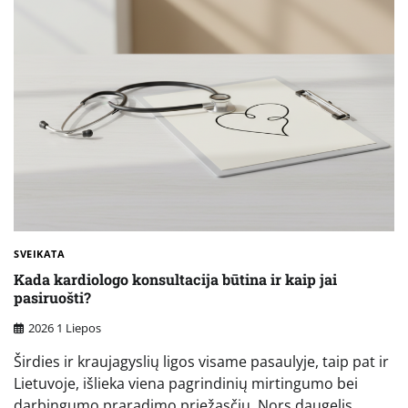
SVEIKATA
Kada kardiologo konsultacija būtina ir kaip jai
pasiruošti?
2026 1 Liepos
Širdies ir kraujagyslių ligos visame pasaulyje, taip pat ir
Lietuvoje, išlieka viena pagrindinių mirtingumo bei
darbingumo praradimo priežasčių. Nors daugelis