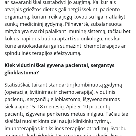
ar savarankiškai sustabdyti jo augimą. Kai kuriais
atvejais griežtos dietos gali netgi išsekinti paciento
organizmą, kuriam reikia jėgų kovoti su liga ir atlaikyti
sunkų medicininį gydymą. Pilnavertė, subalansuota
mityba yra svarbi palaikant imuninę sistemą, tačiau bet
kokius papildus būtina aptarti su onkologu, nes kai
kurie antioksidantai gali sumažinti chemoterapijos ar
spindulinės terapijos efektyvumą.
Kiek vidutiniškai gyvena pacientai, sergantys
glioblastoma?
Statistiškai, taikant standartinį kombinuotą gydymą
(operacija, švitinimas ir chemoterapija), vidutinis
pacientų, sergančių glioblastoma, išgyvenamumas
siekia apie 15–18 mėnesių. Apie 5–10 procentų
pacientų išgyvena penkerius metus ir ilgiau. Tačiau šie
skaičiai nuolat kinta dėl naujų klinikinių tyrimų,
imunoterapijos ir tikslinės terapijos atradimų. Svarbu
atsiminti, kad vidurkis tėra matematinis dydis, kuris