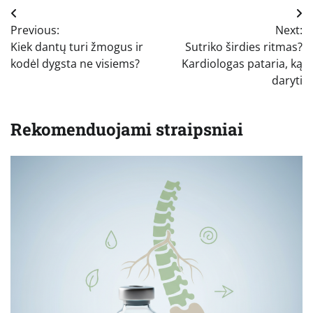
Navigacija
Previous:
Next:
tarp
Kiek dantų turi žmogus ir
Sutriko širdies ritmas?
įrašų
kodėl dygsta ne visiems?
Kardiologas pataria, ką
daryti
Rekomenduojami straipsniai