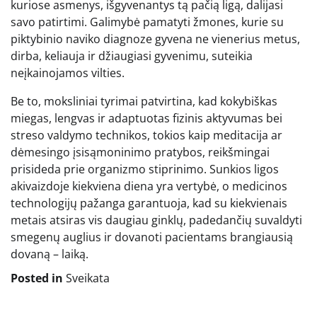
kuriose asmenys, išgyvenantys tą pačią ligą, dalijasi
savo patirtimi. Galimybė pamatyti žmones, kurie su
piktybinio naviko diagnoze gyvena ne vienerius metus,
dirba, keliauja ir džiaugiasi gyvenimu, suteikia
neįkainojamos vilties.
Be to, moksliniai tyrimai patvirtina, kad kokybiškas
miegas, lengvas ir adaptuotas fizinis aktyvumas bei
streso valdymo technikos, tokios kaip meditacija ar
dėmesingo įsisąmoninimo pratybos, reikšmingai
prisideda prie organizmo stiprinimo. Sunkios ligos
akivaizdoje kiekviena diena yra vertybė, o medicinos
technologijų pažanga garantuoja, kad su kiekvienais
metais atsiras vis daugiau ginklų, padedančių suvaldyti
smegenų auglius ir dovanoti pacientams brangiausią
dovaną – laiką.
Posted in
Sveikata