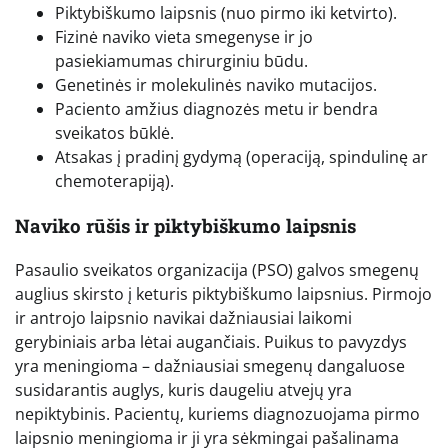
Piktybiškumo laipsnis (nuo pirmo iki ketvirto).
Fizinė naviko vieta smegenyse ir jo
pasiekiamumas chirurginiu būdu.
Genetinės ir molekulinės naviko mutacijos.
Paciento amžius diagnozės metu ir bendra
sveikatos būklė.
Atsakas į pradinį gydymą (operaciją, spindulinę ar
chemoterapiją).
Naviko rūšis ir piktybiškumo laipsnis
Pasaulio sveikatos organizacija (PSO) galvos smegenų
auglius skirsto į keturis piktybiškumo laipsnius. Pirmojo
ir antrojo laipsnio navikai dažniausiai laikomi
gerybiniais arba lėtai augančiais. Puikus to pavyzdys
yra meningioma – dažniausiai smegenų dangaluose
susidarantis auglys, kuris daugeliu atvejų yra
nepiktybinis. Pacientų, kuriems diagnozuojama pirmo
laipsnio meningioma ir ji yra sėkmingai pašalinama