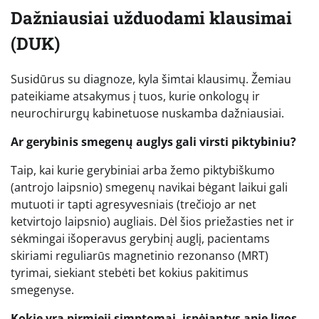
Dažniausiai užduodami klausimai
(DUK)
Susidūrus su diagnoze, kyla šimtai klausimų. Žemiau
pateikiame atsakymus į tuos, kurie onkologų ir
neurochirurgų kabinetuose nuskamba dažniausiai.
Ar gerybinis smegenų auglys gali virsti piktybiniu?
Taip, kai kurie gerybiniai arba žemo piktybiškumo
(antrojo laipsnio) smegenų navikai bėgant laikui gali
mutuoti ir tapti agresyvesniais (trečiojo ar net
ketvirtojo laipsnio) augliais. Dėl šios priežasties net ir
sėkmingai išoperavus gerybinį auglį, pacientams
skiriami reguliarūs magnetinio rezonanso (MRT)
tyrimai, siekiant stebėti bet kokius pakitimus
smegenyse.
Kokie yra pirmieji simptomai, įspėjantys apie ligos