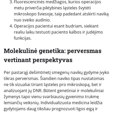
Fluorescencinės medžiagos, kurios operacijos
metu priverčia piktybines ląsteles švytėti
mikroskopo šviesoje, taip padedant atskirti naviką
nuo sveiko audinio.
Operacijos pacientui esant budriam, siekiant
realiu laiku testuoti paciento kalbos ir judėjimo
funkcijas.
Molekulinė genetika: perversmas
vertinant perspektyvas
Per pastarąjį dešimtmetį smegenų navikų gydyme įvyko
tikras perversmas. Šiandien naviko tipas nustatomas
ne tik vizualiai tiriant ląsteles pro mikroskopą, bet ir
analizuojant jų DNR. Būtent genetiniai ir molekuliniai
žymenys tapo vienu svarbiausių gyvenimo trukmę
lemiančių veiksnių. Individualizuota medicina leidžia
gydytojams daug tiksliau prognozuoti ligos eigą ir