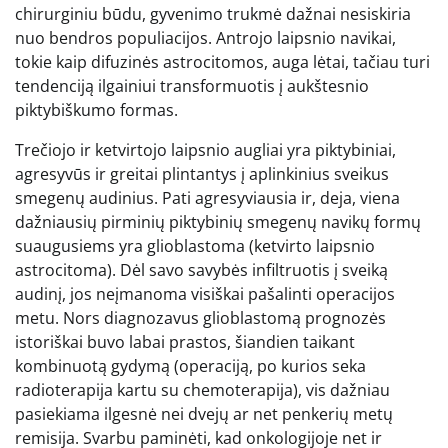
chirurginiu būdu, gyvenimo trukmė dažnai nesiskiria
nuo bendros populiacijos. Antrojo laipsnio navikai,
tokie kaip difuzinės astrocitomos, auga lėtai, tačiau turi
tendenciją ilgainiui transformuotis į aukštesnio
piktybiškumo formas.
Trečiojo ir ketvirtojo laipsnio augliai yra piktybiniai,
agresyvūs ir greitai plintantys į aplinkinius sveikus
smegenų audinius. Pati agresyviausia ir, deja, viena
dažniausių pirminių piktybinių smegenų navikų formų
suaugusiems yra glioblastoma (ketvirto laipsnio
astrocitoma). Dėl savo savybės infiltruotis į sveiką
audinį, jos neįmanoma visiškai pašalinti operacijos
metu. Nors diagnozavus glioblastomą prognozės
istoriškai buvo labai prastos, šiandien taikant
kombinuotą gydymą (operaciją, po kurios seka
radioterapija kartu su chemoterapija), vis dažniau
pasiekiama ilgesnė nei dvejų ar net penkerių metų
remisija. Svarbu paminėti, kad onkologijoje net ir