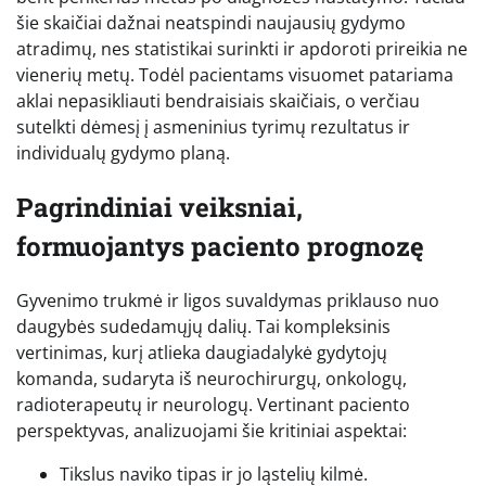
šie skaičiai dažnai neatspindi naujausių gydymo
atradimų, nes statistikai surinkti ir apdoroti prireikia ne
vienerių metų. Todėl pacientams visuomet patariama
aklai nepasikliauti bendraisiais skaičiais, o verčiau
sutelkti dėmesį į asmeninius tyrimų rezultatus ir
individualų gydymo planą.
Pagrindiniai veiksniai,
formuojantys paciento prognozę
Gyvenimo trukmė ir ligos suvaldymas priklauso nuo
daugybės sudedamųjų dalių. Tai kompleksinis
vertinimas, kurį atlieka daugiadalykė gydytojų
komanda, sudaryta iš neurochirurgų, onkologų,
radioterapeutų ir neurologų. Vertinant paciento
perspektyvas, analizuojami šie kritiniai aspektai:
Tikslus naviko tipas ir jo ląstelių kilmė.