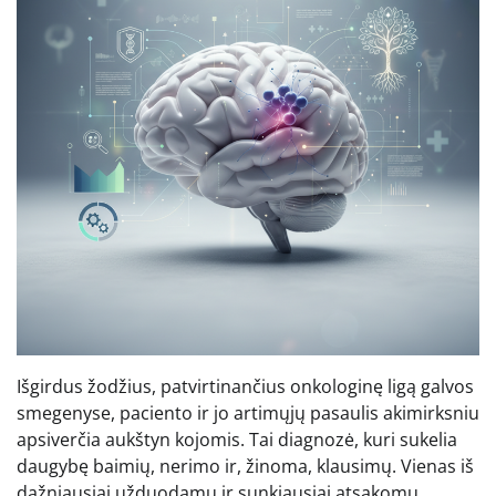
Išgirdus žodžius, patvirtinančius onkologinę ligą galvos
smegenyse, paciento ir jo artimųjų pasaulis akimirksniu
apsiverčia aukštyn kojomis. Tai diagnozė, kuri sukelia
daugybę baimių, nerimo ir, žinoma, klausimų. Vienas iš
dažniausiai užduodamų ir sunkiausiai atsakomų