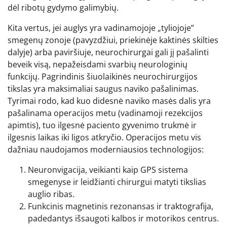
dėl ribotų gydymo galimybių.
Kita vertus, jei auglys yra vadinamojoje „tyliojoje”
smegenų zonoje (pavyzdžiui, priekinėje kaktinės skilties
dalyje) arba paviršiuje, neurochirurgai gali jį pašalinti
beveik visą, nepažeisdami svarbių neurologinių
funkcijų. Pagrindinis šiuolaikinės neurochirurgijos
tikslas yra maksimaliai saugus naviko pašalinimas.
Tyrimai rodo, kad kuo didesnė naviko masės dalis yra
pašalinama operacijos metu (vadinamoji rezekcijos
apimtis), tuo ilgesnė paciento gyvenimo trukmė ir
ilgesnis laikas iki ligos atkryčio. Operacijos metu vis
dažniau naudojamos moderniausios technologijos:
Neuronvigacija, veikianti kaip GPS sistema
smegenyse ir leidžianti chirurgui matyti tikslias
auglio ribas.
Funkcinis magnetinis rezonansas ir traktografija,
padedantys išsaugoti kalbos ir motorikos centrus.