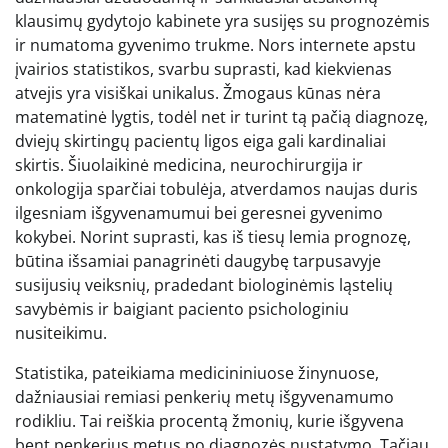
klausimų gydytojo kabinete yra susijęs su prognozėmis
ir numatoma gyvenimo trukme. Nors internete apstu
įvairios statistikos, svarbu suprasti, kad kiekvienas
atvejis yra visiškai unikalus. Žmogaus kūnas nėra
matematinė lygtis, todėl net ir turint tą pačią diagnozę,
dviejų skirtingų pacientų ligos eiga gali kardinaliai
skirtis. Šiuolaikinė medicina, neurochirurgija ir
onkologija sparčiai tobulėja, atverdamos naujas duris
ilgesniam išgyvenamumui bei geresnei gyvenimo
kokybei. Norint suprasti, kas iš tiesų lemia prognozę,
būtina išsamiai panagrinėti daugybę tarpusavyje
susijusių veiksnių, pradedant biologinėmis ląstelių
savybėmis ir baigiant paciento psichologiniu
nusiteikimu.
Statistika, pateikiama medicininiuose žinynuose,
dažniausiai remiasi penkerių metų išgyvenamumo
rodikliu. Tai reiškia procentą žmonių, kurie išgyvena
bent penkerius metus po diagnozės nustatymo. Tačiau