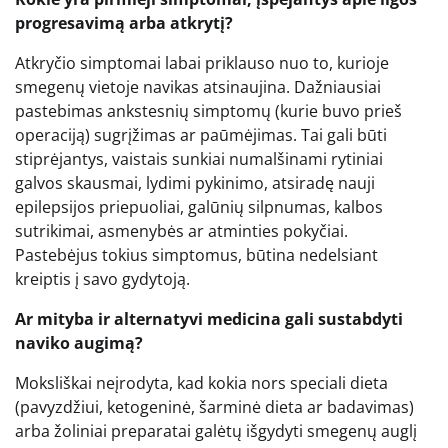
progresavimą arba atkrytį?
Atkryčio simptomai labai priklauso nuo to, kurioje
smegenų vietoje navikas atsinaujina. Dažniausiai
pastebimas ankstesnių simptomų (kurie buvo prieš
operaciją) sugrįžimas ar paūmėjimas. Tai gali būti
stiprėjantys, vaistais sunkiai numalšinami rytiniai
galvos skausmai, lydimi pykinimo, atsiradę nauji
epilepsijos priepuoliai, galūnių silpnumas, kalbos
sutrikimai, asmenybės ar atminties pokyčiai.
Pastebėjus tokius simptomus, būtina nedelsiant
kreiptis į savo gydytoją.
Ar mityba ir alternatyvi medicina gali sustabdyti
naviko augimą?
Moksliškai neįrodyta, kad kokia nors speciali dieta
(pavyzdžiui, ketogeninė, šarminė dieta ar badavimas)
arba žoliniai preparatai galėtų išgydyti smegenų auglį