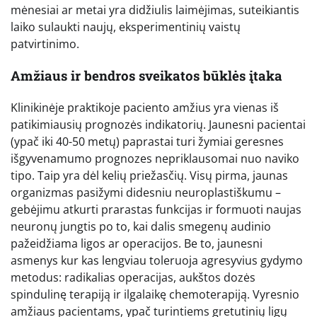
mėnesiai ar metai yra didžiulis laimėjimas, suteikiantis
laiko sulaukti naujų, eksperimentinių vaistų
patvirtinimo.
Amžiaus ir bendros sveikatos būklės įtaka
Klinikinėje praktikoje paciento amžius yra vienas iš
patikimiausių prognozės indikatorių. Jaunesni pacientai
(ypač iki 40-50 metų) paprastai turi žymiai geresnes
išgyvenamumo prognozes nepriklausomai nuo naviko
tipo. Taip yra dėl kelių priežasčių. Visų pirma, jaunas
organizmas pasižymi didesniu neuroplastiškumu –
gebėjimu atkurti prarastas funkcijas ir formuoti naujas
neuronų jungtis po to, kai dalis smegenų audinio
pažeidžiama ligos ar operacijos. Be to, jaunesni
asmenys kur kas lengviau toleruoja agresyvius gydymo
metodus: radikalias operacijas, aukštos dozės
spindulinę terapiją ir ilgalaikę chemoterapiją. Vyresnio
amžiaus pacientams, ypač turintiems gretutinių ligų