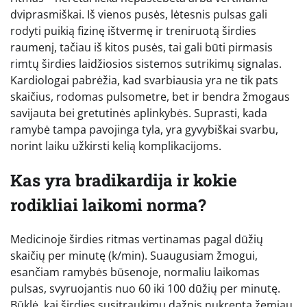
dviprasmiškai. Iš vienos pusės, lėtesnis pulsas gali
rodyti puikią fizinę ištvermę ir treniruotą širdies
raumenį, tačiau iš kitos pusės, tai gali būti pirmasis
rimtų širdies laidžiosios sistemos sutrikimų signalas.
Kardiologai pabrėžia, kad svarbiausia yra ne tik pats
skaičius, rodomas pulsometre, bet ir bendra žmogaus
savijauta bei gretutinės aplinkybės. Suprasti, kada
ramybė tampa pavojinga tyla, yra gyvybiškai svarbu,
norint laiku užkirsti kelią komplikacijoms.
Kas yra bradikardija ir kokie
rodikliai laikomi norma?
Medicinoje širdies ritmas vertinamas pagal dūžių
skaičių per minutę (k/min). Suaugusiam žmogui,
esančiam ramybės būsenoje, normaliu laikomas
pulsas, svyruojantis nuo 60 iki 100 dūžių per minutę.
Būklė, kai širdies susitraukimų dažnis nukrenta žemiau