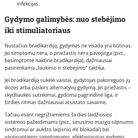
infekcijas.
Gydymo galimybės: nuo stebėjimo
iki stimuliatoriaus
Nustačius bradikardiją, gydymas ne visada yra būtinas.
Jei simptomų nėra, o priežastis nėra pavojinga (pvz.,
besimptomė naktinė bradikardija), dažniausiai
pasirenkama „laukimo ir stebėjimo“ taktika.
Jei bradikardiją sukėlė vaistai, gydytojas pakoreguos jų
dozes arba paskirs alternatyvų gydymą. Jei priežastis –
skydliaukės sutrikimai, gydoma pagrindinė liga, ir
širdies ritmas dažniausiai atsistato savaime.
Tačiau esant negrįžtamiems širdies laidžiosios
sistemos pažeidimams (pvz., sinusinio mazgo silpnumo
sindromui ar aukšto laipsnio AV blokadai) bei
varginantiems simptomams, efektyviausias gydymo