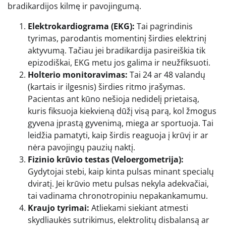
bradikardijos kilmę ir pavojingumą.
Elektrokardiograma (EKG):
Tai pagrindinis
tyrimas, parodantis momentinį širdies elektrinį
aktyvumą. Tačiau jei bradikardija pasireiškia tik
epizodiškai, EKG metu jos galima ir neužfiksuoti.
Holterio monitoravimas:
Tai 24 ar 48 valandų
(kartais ir ilgesnis) širdies ritmo įrašymas.
Pacientas ant kūno nešioja nedidelį prietaisą,
kuris fiksuoja kiekvieną dūžį visą parą, kol žmogus
gyvena įprastą gyvenimą, miega ar sportuoja. Tai
leidžia pamatyti, kaip širdis reaguoja į krūvį ir ar
nėra pavojingų pauzių naktį.
Fizinio krūvio testas (Veloergometrija):
Gydytojai stebi, kaip kinta pulsas minant specialų
dviratį. Jei krūvio metu pulsas nekyla adekvačiai,
tai vadinama chronotropiniu nepakankamumu.
Kraujo tyrimai:
Atliekami siekiant atmesti
skydliaukės sutrikimus, elektrolitų disbalansą ar