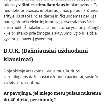
būdas yra
širdies stimuliatoriaus
implantavimas. Tai
nedidelis prietaisas, implantuojamas po oda krūtinės
srityje. Jis stebi širdies darbą ir, fiksuodamas per ilgą
pauzę, siunčia elektrinį impulsą, priversdamas širdį
susitraukti. Šiuolaikiniai stimuliatoriai yra itin pažangūs
– jie prisitaiko prie žmogaus aktyvumo lygio ir leidžia
gyventi pilnavertį gyvenimą.
D.U.K. (Dažniausiai užduodami
klausimai)
Šioje skiltyje atsakome į klausimus, kuriuos
kardiologams dažniausiai užduoda pacientai, susidūrę
su lėtu širdies ritmu.
Ar pavojinga, jei miego metu pulsas nukrenta
iki 40 dūžių per minutę?