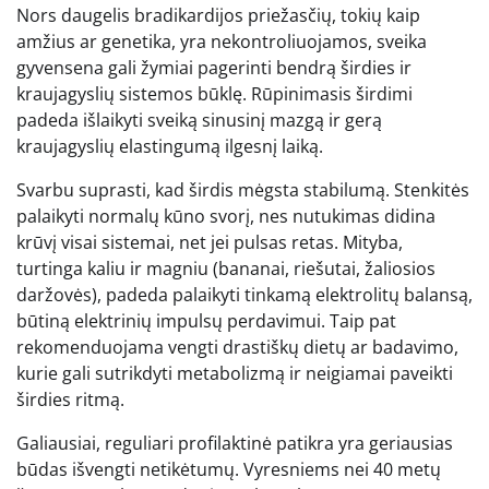
Nors daugelis bradikardijos priežasčių, tokių kaip
amžius ar genetika, yra nekontroliuojamos, sveika
gyvensena gali žymiai pagerinti bendrą širdies ir
kraujagyslių sistemos būklę. Rūpinimasis širdimi
padeda išlaikyti sveiką sinusinį mazgą ir gerą
kraujagyslių elastingumą ilgesnį laiką.
Svarbu suprasti, kad širdis mėgsta stabilumą. Stenkitės
palaikyti normalų kūno svorį, nes nutukimas didina
krūvį visai sistemai, net jei pulsas retas. Mityba,
turtinga kaliu ir magniu (bananai, riešutai, žaliosios
daržovės), padeda palaikyti tinkamą elektrolitų balansą,
būtiną elektrinių impulsų perdavimui. Taip pat
rekomenduojama vengti drastiškų dietų ar badavimo,
kurie gali sutrikdyti metabolizmą ir neigiamai paveikti
širdies ritmą.
Galiausiai, reguliari profilaktinė patikra yra geriausias
būdas išvengti netikėtumų. Vyresniems nei 40 metų