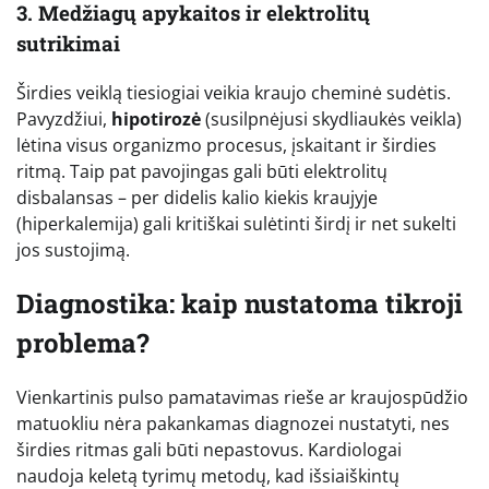
3. Medžiagų apykaitos ir elektrolitų
sutrikimai
Širdies veiklą tiesiogiai veikia kraujo cheminė sudėtis.
Pavyzdžiui,
hipotirozė
(susilpnėjusi skydliaukės veikla)
lėtina visus organizmo procesus, įskaitant ir širdies
ritmą. Taip pat pavojingas gali būti elektrolitų
disbalansas – per didelis kalio kiekis kraujyje
(hiperkalemija) gali kritiškai sulėtinti širdį ir net sukelti
jos sustojimą.
Diagnostika: kaip nustatoma tikroji
problema?
Vienkartinis pulso pamatavimas rieše ar kraujospūdžio
matuokliu nėra pakankamas diagnozei nustatyti, nes
širdies ritmas gali būti nepastovus. Kardiologai
naudoja keletą tyrimų metodų, kad išsiaiškintų