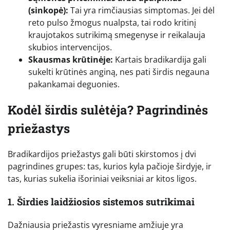
(sinkopė):
Tai yra rimčiausias simptomas. Jei dėl
reto pulso žmogus nualpsta, tai rodo kritinį
kraujotakos sutrikimą smegenyse ir reikalauja
skubios intervencijos.
Skausmas krūtinėje:
Kartais bradikardija gali
sukelti krūtinės anginą, nes pati širdis negauna
pakankamai deguonies.
Kodėl širdis sulėtėja? Pagrindinės
priežastys
Bradikardijos priežastys gali būti skirstomos į dvi
pagrindines grupes: tas, kurios kyla pačioje širdyje, ir
tas, kurias sukelia išoriniai veiksniai ar kitos ligos.
1. Širdies laidžiosios sistemos sutrikimai
Dažniausia priežastis vyresniame amžiuje yra