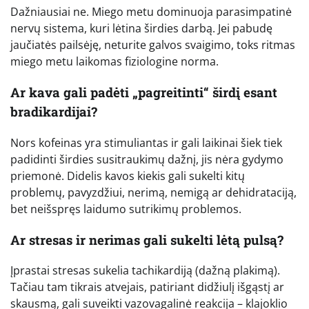
Dažniausiai ne. Miego metu dominuoja parasimpatinė
nervų sistema, kuri lėtina širdies darbą. Jei pabudę
jaučiatės pailsėję, neturite galvos svaigimo, toks ritmas
miego metu laikomas fiziologine norma.
Ar kava gali padėti „pagreitinti“ širdį esant
bradikardijai?
Nors kofeinas yra stimuliantas ir gali laikinai šiek tiek
padidinti širdies susitraukimų dažnį, jis nėra gydymo
priemonė. Didelis kavos kiekis gali sukelti kitų
problemų, pavyzdžiui, nerimą, nemigą ar dehidrataciją,
bet neišspręs laidumo sutrikimų problemos.
Ar stresas ir nerimas gali sukelti lėtą pulsą?
Įprastai stresas sukelia tachikardiją (dažną plakimą).
Tačiau tam tikrais atvejais, patiriant didžiulį išgąstį ar
skausmą, gali suveikti vazovagalinė reakcija – klajoklio