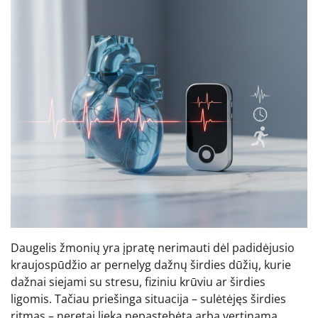
Daugelis žmonių yra įpratę nerimauti dėl padidėjusio
kraujospūdžio ar pernelyg dažnų širdies dūžių, kurie
dažnai siejami su stresu, fiziniu krūviu ar širdies
ligomis. Tačiau priešinga situacija – sulėtėjęs širdies
ritmas – neretai lieka nepastebėta arba vertinama