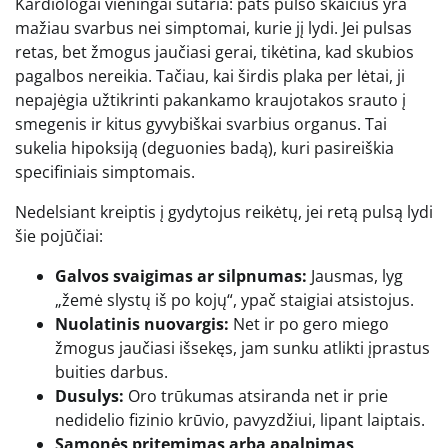
Kardiologai vieningai sutaria: pats pulso skaičius yra
mažiau svarbus nei simptomai, kurie jį lydi. Jei pulsas
retas, bet žmogus jaučiasi gerai, tikėtina, kad skubios
pagalbos nereikia. Tačiau, kai širdis plaka per lėtai, ji
nepajėgia užtikrinti pakankamo kraujotakos srauto į
smegenis ir kitus gyvybiškai svarbius organus. Tai
sukelia hipoksiją (deguonies badą), kuri pasireiškia
specifiniais simptomais.
Nedelsiant kreiptis į gydytojus reikėtų, jei retą pulsą lydi
šie pojūčiai:
Galvos svaigimas ar silpnumas:
Jausmas, lyg
„žemė slystų iš po kojų“, ypač staigiai atsistojus.
Nuolatinis nuovargis:
Net ir po gero miego
žmogus jaučiasi išsekęs, jam sunku atlikti įprastus
buities darbus.
Dusulys:
Oro trūkumas atsiranda net ir prie
nedidelio fizinio krūvio, pavyzdžiui, lipant laiptais.
Sąmonės pritemimas arba apalpimas