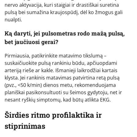
nervo aktyvacija, kuri staigiai ir drastiškai suretina
pulsą bei sumažina kraujospūdį, dėl ko žmogus gali
nualpti.
Ką daryti, jei pulsometras rodo mažą pulsą,
bet jaučiuosi gerai?
Pirmiausia, patikrinkite matavimo tikslumą –
suskaičiuokite pulsą rankiniu būdu, apčiuopdami
arteriją rieše ar kakle. Išmanieji laikrodžiai kartais
klysta. Jei rankinis matavimas patvirtina retą pulsą
(pvz., <50 k/min) dienos metu, rekomenduojama
planiškai pasikonsultuoti su šeimos gydytoju, net ir
nesant ryškių simptomų, kad būtų atlikta EKG.
Širdies ritmo profilaktika ir
stiprinimas