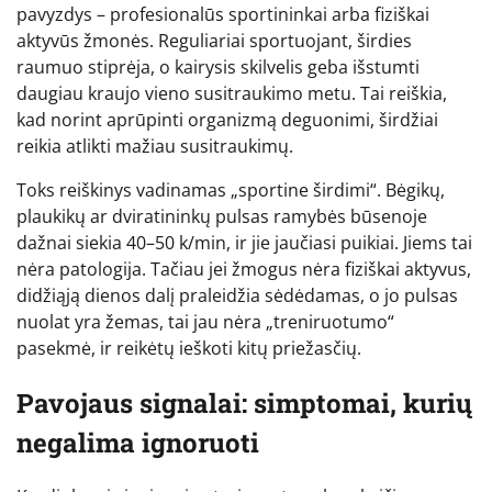
pavyzdys – profesionalūs sportininkai arba fiziškai
aktyvūs žmonės. Reguliariai sportuojant, širdies
raumuo stiprėja, o kairysis skilvelis geba išstumti
daugiau kraujo vieno susitraukimo metu. Tai reiškia,
kad norint aprūpinti organizmą deguonimi, širdžiai
reikia atlikti mažiau susitraukimų.
Toks reiškinys vadinamas „sportine širdimi“. Bėgikų,
plaukikų ar dviratininkų pulsas ramybės būsenoje
dažnai siekia 40–50 k/min, ir jie jaučiasi puikiai. Jiems tai
nėra patologija. Tačiau jei žmogus nėra fiziškai aktyvus,
didžiąją dienos dalį praleidžia sėdėdamas, o jo pulsas
nuolat yra žemas, tai jau nėra „treniruotumo“
pasekmė, ir reikėtų ieškoti kitų priežasčių.
Pavojaus signalai: simptomai, kurių
negalima ignoruoti