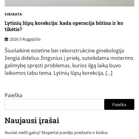
SVEIKATA
Lytinių lūpų korekcija: kada operacija būtina ir ko
tikėtis?
2026 5 Rugpjūčio
Šiuolaikinė estetine bei rekonstrukcine ginekologija
žengia didelius žingsnius į priekį, suteikdama moterims
galimybę spręsti problemas, kurios ilgą laiką buvo
laikomos tabu tema. Lytinių lūpų korekcija, […]
Paieška
Paieška
Naujausi įrašai
Nuolat niežti galvą? Ekspertai įvardijo priežastis ir būdus