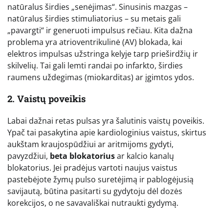
natūralus širdies „senėjimas“. Sinusinis mazgas –
natūralus širdies stimuliatorius – su metais gali
„pavargti“ ir generuoti impulsus rečiau. Kita dažna
problema yra atrioventrikulinė (AV) blokada, kai
elektros impulsas užstringa kelyje tarp prieširdžių ir
skilvelių. Tai gali lemti randai po infarkto, širdies
raumens uždegimas (miokarditas) ar įgimtos ydos.
2. Vaistų poveikis
Labai dažnai retas pulsas yra šalutinis vaistų poveikis.
Ypač tai pasakytina apie kardiologinius vaistus, skirtus
aukštam kraujospūdžiui ar aritmijoms gydyti,
pavyzdžiui,
beta blokatorius
ar kalcio kanalų
blokatorius. Jei pradėjus vartoti naujus vaistus
pastebėjote žymų pulso suretėjimą ir pablogėjusią
savijautą, būtina pasitarti su gydytoju dėl dozės
korekcijos, o ne savavališkai nutraukti gydymą.