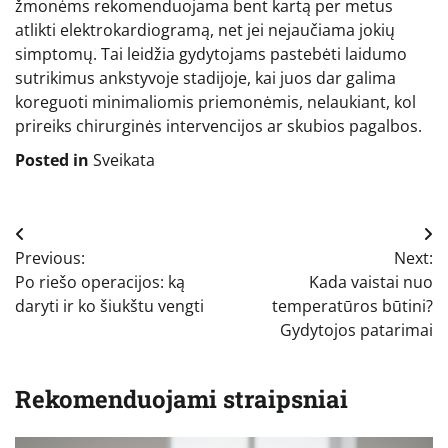
žmonėms rekomenduojama bent kartą per metus
atlikti elektrokardiogramą, net jei nejaučiama jokių
simptomų. Tai leidžia gydytojams pastebėti laidumo
sutrikimus ankstyvoje stadijoje, kai juos dar galima
koreguoti minimaliomis priemonėmis, nelaukiant, kol
prireiks chirurginės intervencijos ar skubios pagalbos.
Posted in
Sveikata
Navigacija
Previous:
Next:
tarp
Po riešo operacijos: ką
Kada vaistai nuo
įrašų
daryti ir ko šiukštu vengti
temperatūros būtini?
Gydytojos patarimai
Rekomenduojami straipsniai