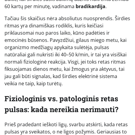
60 kartų per minutę, vadinama
bradikardija
.
Tačiau šis skaičius nėra absoliutus nuosprendis. Širdies
ritmas yra dinamiškas rodiklis, kuris keičiasi
priklausomai nuo paros laiko, kūno padėties ir
emocinės būsenos. Pavyzdžiui, gilaus miego metu, kai
organizmo medžiagų apykaita sulėtėja, pulsas
natūraliai gali nukristi iki 40–50 k/min, ir tai yra visiškai
normali fiziologinė reakcija. Visgi, jei toks retas ritmas
fiksuojamas dienos metu, kai žmogus yra aktyvus, tai
jau gali būti signalas, kad širdies elektrinė sistema
veikia ne taip, kaip turėtų.
Fiziologinis vs. patologinis retas
pulsas: kada nereikia nerimauti?
Prieš pradedant ieškoti ligų, svarbu atskirti, kada retas
pulsas yra sveikatos, o ne ligos požymis. Geriausias to