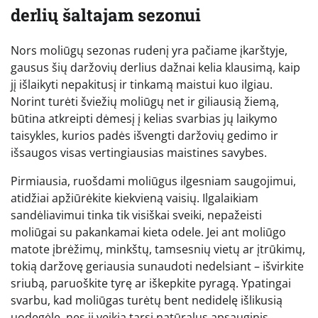
derlių šaltajam sezonui
Nors moliūgų sezonas rudenį yra pačiame įkarštyje,
gausus šių daržovių derlius dažnai kelia klausimą, kaip
jį išlaikyti nepakitusį ir tinkamą maistui kuo ilgiau.
Norint turėti šviežių moliūgų net ir giliausią žiemą,
būtina atkreipti dėmesį į kelias svarbias jų laikymo
taisykles, kurios padės išvengti daržovių gedimo ir
išsaugos visas vertingiausias maistines savybes.
Pirmiausia, ruošdami moliūgus ilgesniam saugojimui,
atidžiai apžiūrėkite kiekvieną vaisių. Ilgalaikiam
sandėliavimui tinka tik visiškai sveiki, nepažeisti
moliūgai su pakankamai kieta odele. Jei ant moliūgo
matote įbrėžimų, minkštų, tamsesnių vietų ar įtrūkimų,
tokią daržovę geriausia sunaudoti nedelsiant – išvirkite
sriubą, paruoškite tyrę ar iškepkite pyragą. Ypatingai
svarbu, kad moliūgas turėtų bent nedidelę išlikusią
uodegėlę, nes ji veikia tarsi natūralus apsauginis