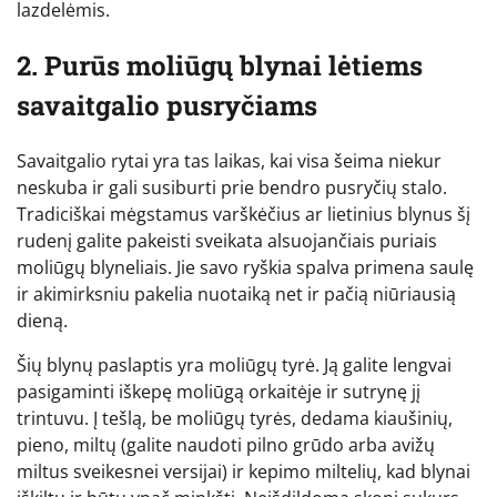
lazdelėmis.
2. Purūs moliūgų blynai lėtiems
savaitgalio pusryčiams
Savaitgalio rytai yra tas laikas, kai visa šeima niekur
neskuba ir gali susiburti prie bendro pusryčių stalo.
Tradiciškai mėgstamus varškėčius ar lietinius blynus šį
rudenį galite pakeisti sveikata alsuojančiais puriais
moliūgų blyneliais. Jie savo ryškia spalva primena saulę
ir akimirksniu pakelia nuotaiką net ir pačią niūriausią
dieną.
Šių blynų paslaptis yra moliūgų tyrė. Ją galite lengvai
pasigaminti iškepę moliūgą orkaitėje ir sutrynę jį
trintuvu. Į tešlą, be moliūgų tyrės, dedama kiaušinių,
pieno, miltų (galite naudoti pilno grūdo arba avižų
miltus sveikesnei versijai) ir kepimo miltelių, kad blynai