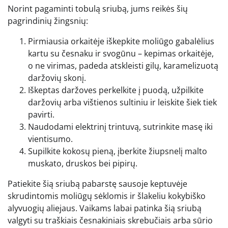
Norint pagaminti tobulą sriubą, jums reikės šių
pagrindinių žingsnių:
Pirmiausia orkaitėje iškepkite moliūgo gabalėlius
kartu su česnaku ir svogūnu – kepimas orkaitėje,
o ne virimas, padeda atskleisti gilų, karamelizuotą
daržovių skonį.
Iškeptas daržoves perkelkite į puodą, užpilkite
daržovių arba vištienos sultiniu ir leiskite šiek tiek
pavirti.
Naudodami elektrinį trintuvą, sutrinkite masę iki
vientisumo.
Supilkite kokosų pieną, įberkite žiupsnelį malto
muskato, druskos bei pipirų.
Patiekite šią sriubą pabarstę sausoje keptuvėje
skrudintomis moliūgų sėklomis ir šlakeliu kokybiško
alyvuogių aliejaus. Vaikams labai patinka šią sriubą
valgyti su traškiais česnakiniais skrebučiais arba sūrio