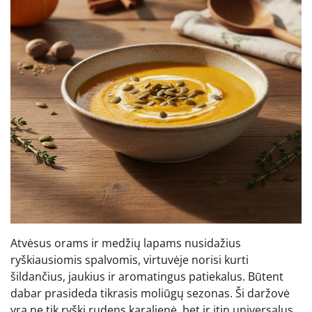
Atvėsus orams ir medžių lapams nusidažius
ryškiausiomis spalvomis, virtuvėje norisi kurti
šildančius, jaukius ir aromatingus patiekalus. Būtent
dabar prasideda tikrasis moliūgų sezonas. Ši daržovė
yra ne tik ryški rudens karalienė, bet ir itin universalus