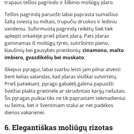
trapaus tešlos pagrindo ir šilkinio moliūgų įdaro.
Tešlos pagrindą paruošti labai paprasta sumaišius
šaltą sviestą su miltais, trupučiu druskos ir lediniu
vandeniu. Suformuotą pagrindą reikėtų šiek tiek
apkepti orkaitėje prieš pilant įdarą. Pats įdaras
gaminamas iš moliūgų tyrės, sutirštinto pieno,
kiaušinių bei gausybės prieskonių:
cinamono, malto
imbiero, gvazdikėlių bei muskato
.
Iškepus pyragui, labai svarbu leisti jam pilnai atvėsti
bent kelias valandas, kad įdaras visiškai sutvirtėtų.
Prieš patiekiant, pyrago gabalėlį galima papuošti
šviežiai plakta grietinėle ar skrudintais karijų riešutais.
Šis pyragas puikiai tiks ne tik paprastam sekmadieniui
su šeima, bet ir šventiniam stalui ar net padėkos
dienos vakarienei.
6. Elegantiškas moliūgų rizotas