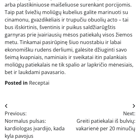
arba plastikiniuose maišeliuose surenkant porcijomis.
Taip pat šviežių moliūgų kubelius galite marinuoti su
cinamonu, gvazdikėliais ir trupučiu obuolių acto – tai
bus išskirtinis, šventinis ir puikus saldžiarūgštis
garnyras prie įvairiausių mėsos patiekalų visos žiemos
metu. Tinkamai pasirūpinę šiuo nuostabiu ir labai
ekonomišku rudens derliumi, galėsite džiuginti savo
šeimą kvapniais, naminiais ir sveikatai itin palankiais
moliūgų patiekalais ne tik spalio ar lapkričio mėnesiais,
bet ir laukdami pavasario.
Posted in
Receptai
Navigacija
Previous:
Next:
tarp
Normalus pulsas:
Greiti patiekalai iš bulvių:
įrašų
kardiologas įvardijo, kada
vakarienė per 20 minučių
kyla pavojus