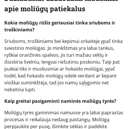
apie moliūgų patiekalus
Kokia moliūgų rūšis geriausiai tinka sriuboms ir
troškiniams?
Sriuboms, troškiniams bei kepimui orkaitėje ypač tinka
sviestinis moliūgas. Jo minkštimas yra labai tankus,
ryškiai oranžinės spalvos, jis turi mažiau sėklų ir
išsiskiria švelniu, lengvai riešutiniu poskoniu. Taip pat
puikiai tiks ir muskusiniai ar hokaido moliūgai, ypač
todėl, kad hokaido moliūgų odelė verdant ar kepant
visiškai suminkštėja, tad jos namų sąlygomis net
nebūtina lupti.
Kaip greitai pasigaminti naminės moliūgų tyrės?
Moliūgų tyrės gaminimas namuose yra labai paprastas
procesas ir reikalauja nedaug pastangų. Moliūgą
perpjaukite per pusę, išimkite sėklas ir padėkite