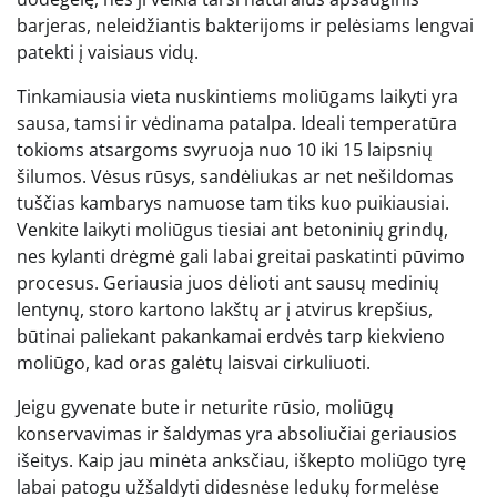
barjeras, neleidžiantis bakterijoms ir pelėsiams lengvai
patekti į vaisiaus vidų.
Tinkamiausia vieta nuskintiems moliūgams laikyti yra
sausa, tamsi ir vėdinama patalpa. Ideali temperatūra
tokioms atsargoms svyruoja nuo 10 iki 15 laipsnių
šilumos. Vėsus rūsys, sandėliukas ar net nešildomas
tuščias kambarys namuose tam tiks kuo puikiausiai.
Venkite laikyti moliūgus tiesiai ant betoninių grindų,
nes kylanti drėgmė gali labai greitai paskatinti pūvimo
procesus. Geriausia juos dėlioti ant sausų medinių
lentynų, storo kartono lakštų ar į atvirus krepšius,
būtinai paliekant pakankamai erdvės tarp kiekvieno
moliūgo, kad oras galėtų laisvai cirkuliuoti.
Jeigu gyvenate bute ir neturite rūsio, moliūgų
konservavimas ir šaldymas yra absoliučiai geriausios
išeitys. Kaip jau minėta anksčiau, iškepto moliūgo tyrę
labai patogu užšaldyti didesnėse ledukų formelėse