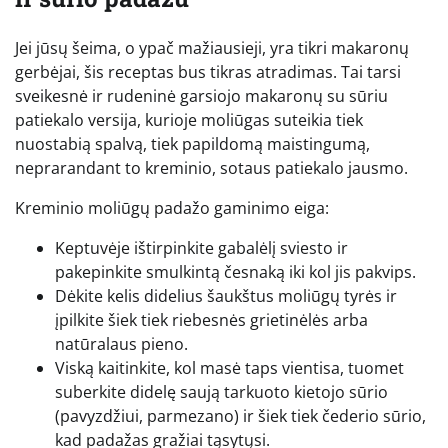
Jei jūsų šeima, o ypač mažiausieji, yra tikri makaronų
gerbėjai, šis receptas bus tikras atradimas. Tai tarsi
sveikesnė ir rudeninė garsiojo makaronų su sūriu
patiekalo versija, kurioje moliūgas suteikia tiek
nuostabią spalvą, tiek papildomą maistingumą,
neprarandant to kreminio, sotaus patiekalo jausmo.
Kreminio moliūgų padažo gaminimo eiga:
Keptuvėje ištirpinkite gabalėlį sviesto ir
pakepinkite smulkintą česnaką iki kol jis pakvips.
Dėkite kelis didelius šaukštus moliūgų tyrės ir
įpilkite šiek tiek riebesnės grietinėlės arba
natūralaus pieno.
Viską kaitinkite, kol masė taps vientisa, tuomet
suberkite didelę saują tarkuoto kietojo sūrio
(pavyzdžiui, parmezano) ir šiek tiek čederio sūrio,
kad padažas gražiai tąsytųsi.