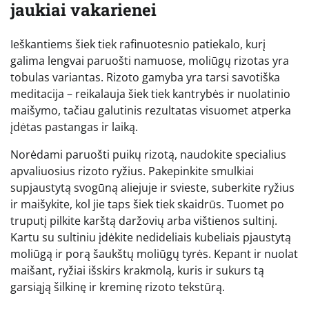
jaukiai vakarienei
Ieškantiems šiek tiek rafinuotesnio patiekalo, kurį
galima lengvai paruošti namuose, moliūgų rizotas yra
tobulas variantas. Rizoto gamyba yra tarsi savotiška
meditacija – reikalauja šiek tiek kantrybės ir nuolatinio
maišymo, tačiau galutinis rezultatas visuomet atperka
įdėtas pastangas ir laiką.
Norėdami paruošti puikų rizotą, naudokite specialius
apvaliuosius rizoto ryžius. Pakepinkite smulkiai
supjaustytą svogūną aliejuje ir svieste, suberkite ryžius
ir maišykite, kol jie taps šiek tiek skaidrūs. Tuomet po
truputį pilkite karštą daržovių arba vištienos sultinį.
Kartu su sultiniu įdėkite nedideliais kubeliais pjaustytą
moliūgą ir porą šaukštų moliūgų tyrės. Kepant ir nuolat
maišant, ryžiai išskirs krakmolą, kuris ir sukurs tą
garsiąją šilkinę ir kreminę rizoto tekstūrą.