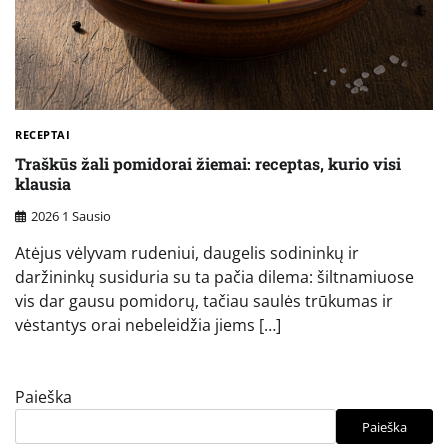
RECEPTAI
Traškūs žali pomidorai žiemai: receptas, kurio visi
klausia
2026 1 Sausio
Atėjus vėlyvam rudeniui, daugelis sodininkų ir
daržininkų susiduria su ta pačia dilema: šiltnamiuose
vis dar gausu pomidorų, tačiau saulės trūkumas ir
vėstantys orai nebeleidžia jiems […]
Paieška
Paieška