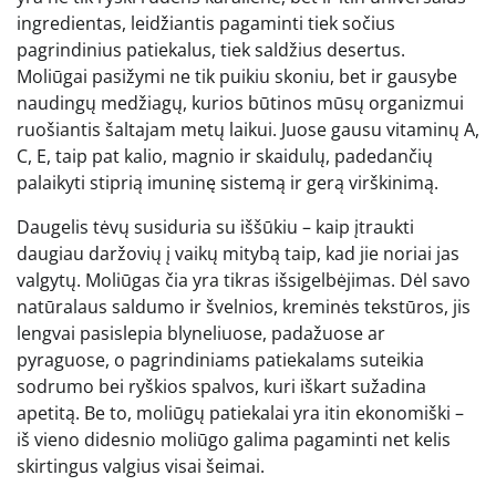
ingredientas, leidžiantis pagaminti tiek sočius
pagrindinius patiekalus, tiek saldžius desertus.
Moliūgai pasižymi ne tik puikiu skoniu, bet ir gausybe
naudingų medžiagų, kurios būtinos mūsų organizmui
ruošiantis šaltajam metų laikui. Juose gausu vitaminų A,
C, E, taip pat kalio, magnio ir skaidulų, padedančių
palaikyti stiprią imuninę sistemą ir gerą virškinimą.
Daugelis tėvų susiduria su iššūkiu – kaip įtraukti
daugiau daržovių į vaikų mitybą taip, kad jie noriai jas
valgytų. Moliūgas čia yra tikras išsigelbėjimas. Dėl savo
natūralaus saldumo ir švelnios, kreminės tekstūros, jis
lengvai pasislepia blyneliuose, padažuose ar
pyraguose, o pagrindiniams patiekalams suteikia
sodrumo bei ryškios spalvos, kuri iškart sužadina
apetitą. Be to, moliūgų patiekalai yra itin ekonomiški –
iš vieno didesnio moliūgo galima pagaminti net kelis
skirtingus valgius visai šeimai.