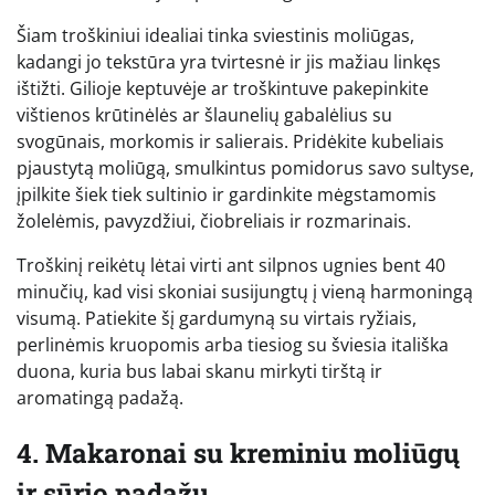
Šiam troškiniui idealiai tinka sviestinis moliūgas,
kadangi jo tekstūra yra tvirtesnė ir jis mažiau linkęs
ištižti. Gilioje keptuvėje ar troškintuve pakepinkite
vištienos krūtinėlės ar šlaunelių gabalėlius su
svogūnais, morkomis ir salierais. Pridėkite kubeliais
pjaustytą moliūgą, smulkintus pomidorus savo sultyse,
įpilkite šiek tiek sultinio ir gardinkite mėgstamomis
žolelėmis, pavyzdžiui, čiobreliais ir rozmarinais.
Troškinį reikėtų lėtai virti ant silpnos ugnies bent 40
minučių, kad visi skoniai susijungtų į vieną harmoningą
visumą. Patiekite šį gardumyną su virtais ryžiais,
perlinėmis kruopomis arba tiesiog su šviesia itališka
duona, kuria bus labai skanu mirkyti tirštą ir
aromatingą padažą.
4. Makaronai su kreminiu moliūgų
ir sūrio padažu