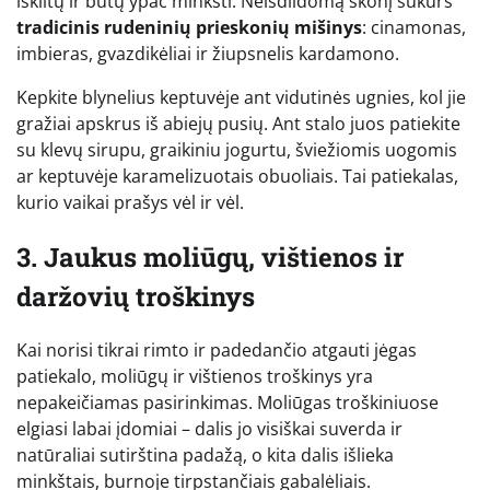
iškiltų ir būtų ypač minkšti. Neišdildomą skonį sukurs
tradicinis rudeninių prieskonių mišinys
: cinamonas,
imbieras, gvazdikėliai ir žiupsnelis kardamono.
Kepkite blynelius keptuvėje ant vidutinės ugnies, kol jie
gražiai apskrus iš abiejų pusių. Ant stalo juos patiekite
su klevų sirupu, graikiniu jogurtu, šviežiomis uogomis
ar keptuvėje karamelizuotais obuoliais. Tai patiekalas,
kurio vaikai prašys vėl ir vėl.
3. Jaukus moliūgų, vištienos ir
daržovių troškinys
Kai norisi tikrai rimto ir padedančio atgauti jėgas
patiekalo, moliūgų ir vištienos troškinys yra
nepakeičiamas pasirinkimas. Moliūgas troškiniuose
elgiasi labai įdomiai – dalis jo visiškai suverda ir
natūraliai sutirština padažą, o kita dalis išlieka
minkštais, burnoje tirpstančiais gabalėliais.