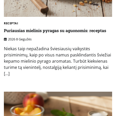
RECEPTAI
Puriausias mielinis pyragas su aguonomis: receptas
2026 8 Gegužės
Niekas taip nepažadina šviesiausių vaikystės
prisiminimų, kaip po visus namus pasklindantis šviežiai
kepamo mielinio pyrago aromatas. Turbūt kiekvienas
turime tą vienintelį, nostalgiją keliantį prisiminimą, kai
[…]