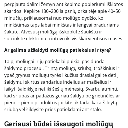
perpjauta dalimi žemyn ant kepimo popieriumi išklotos
skardos. Kepkite 180–200 laipsnių orkaitėje apie 40–50
minučių, priklausomai nuo moliūgo dydžio, kol
minkštimas taps labai minkštas ir lengvai praduriams
šakute. Atvėsusį moliūgą išskobkite šaukštu ir
sutrinkite elektriniu trintuvu iki visiškai vientisos masės.
Ar galima užšaldyti moliūgų patiekalus ir tyrę?
Taip, moliūgai ir jų patiekalai puikiai pasiduoda
šaldymo procesui. Trintą moliūgų sriubą, troškinius ir
ypač grynus moliūgų tyrės likučius drąsiai galite dėti į
šaldymui skirtus sandarius indelius ar maišelius ir
laikyti šaldiklyje net iki šešių mėnesių. Svarbu atminti,
kad sriubas ar padažus geriau šaldyti be grietinėlės ar
pieno – pieno produktus įpilkite tik tada, kai atšildytą
sriubą vėl šildysite prieš patiekdami ant stalo.
Geriausi būdai išsaugoti moliūgų