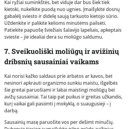
Kai ryžiai suminkštės, bet viduje dar bus šiek tiek
kietoki, nukelkite puodą nuo ugnies. Įmaišykite dosnų
gabalėlį sviesto ir didelę saują tarkuoto kietojo sūrio.
Uždenkite ir palikite kelioms minutėms pailsėti.
Patiekite papuošę šviežiais šalavijo lapeliais, apkeptais
svieste – jie idealiai dera su moliūgo saldumu.
7. Sveikuoliški moliūgų ir avižinių
dribsnių sausainiai vaikams
Kai norisi kažko saldaus prie arbatos ar kavos, bet
nesinori apkrauti organizmo sunkiu maistu, išgelbės
šie greitai paruošiami ir labai maistingi moliūgų bei
avižų sausainiai. Tai taip pat puikus ir greitas užkandis,
kurį vaikai gali pasiimti į mokyklą, o suaugusieji – į
darbą.
Sausainių masę paruošite vos per dešimt minučių.
Dubenyje tiesiog sumaišykite pilno grūdo avižinius