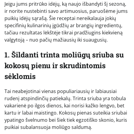
Jeigu jums pritrūko idėjų, ką naujo išbandyti šį sezoną,
ir norite nustebinti savo artimuosius, paruošėme jums
puikių idėjų sąrašą. Šie receptai nereikalauja jokių
specifinių kulinarinių įgūdžių ar brangių ingredientų,
tačiau rezultatas lėkštėje tikrai pradžiugins kiekvieną
valgytoją – nuo pačių mažiausių iki suaugusių.
1. Šildanti trinta moliūgų sriuba su
kokosų pienu ir skrudintomis
sėklomis
Tai neabejotinai vienas populiariausių ir labiausiai
rudenį atspindinčių patiekalų. Trinta sriuba yra tobula
vakarienė po ilgos dienos, kai norisi kažko lengvo, bet
kartu ir labai maistingo. Kokosų pienas suteikia sriubai
ypatingo švelnumo bei šiek tiek egzotiško skonio, kuris
puikiai subalansuoja moliūgo saldumą.