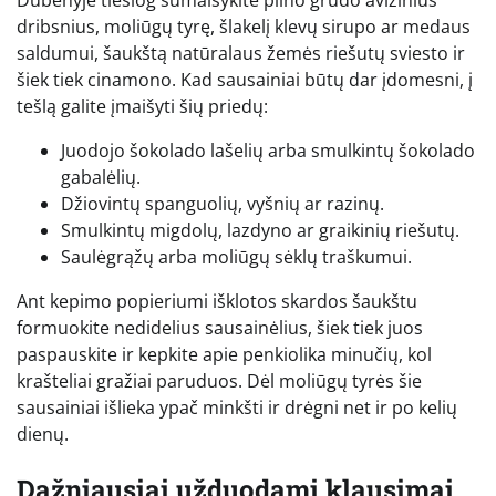
dribsnius, moliūgų tyrę, šlakelį klevų sirupo ar medaus
saldumui, šaukštą natūralaus žemės riešutų sviesto ir
šiek tiek cinamono. Kad sausainiai būtų dar įdomesni, į
tešlą galite įmaišyti šių priedų:
Juodojo šokolado lašelių arba smulkintų šokolado
gabalėlių.
Džiovintų spanguolių, vyšnių ar razinų.
Smulkintų migdolų, lazdyno ar graikinių riešutų.
Saulėgrąžų arba moliūgų sėklų traškumui.
Ant kepimo popieriumi išklotos skardos šaukštu
formuokite nedidelius sausainėlius, šiek tiek juos
paspauskite ir kepkite apie penkiolika minučių, kol
krašteliai gražiai paruduos. Dėl moliūgų tyrės šie
sausainiai išlieka ypač minkšti ir drėgni net ir po kelių
dienų.
Dažniausiai užduodami klausimai