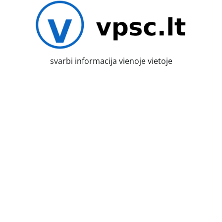
Skip
to
content
svarbi informacija vienoje vietoje