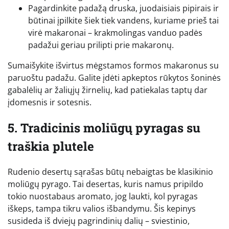
Pagardinkite padažą druska, juodaisiais pipirais ir
būtinai įpilkite šiek tiek vandens, kuriame prieš tai
virė makaronai – krakmolingas vanduo padės
padažui geriau prilipti prie makaronų.
Sumaišykite išvirtus mėgstamos formos makaronus su
paruoštu padažu. Galite įdėti apkeptos rūkytos šoninės
gabalėlių ar žaliųjų žirnelių, kad patiekalas taptų dar
įdomesnis ir sotesnis.
5. Tradicinis moliūgų pyragas su
traškia plutele
Rudenio desertų sąrašas būtų nebaigtas be klasikinio
moliūgų pyrago. Tai desertas, kuris namus pripildo
tokio nuostabaus aromato, jog laukti, kol pyragas
iškeps, tampa tikru valios išbandymu. Šis kepinys
susideda iš dviejų pagrindinių dalių – sviestinio,