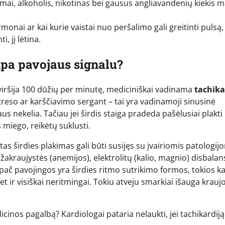
mai, alkoholis, nikotinas bei gausus angliavandenių kiekis m
onai ar kai kurie vaistai nuo peršalimo gali greitinti pulsą,
, jį lėtina.
mpa pavojaus signalu?
viršija 100 dūžių per minutę, mediciniškai vadinama
tachika
streso ar karščiavimo sergant – tai yra vadinamoji sinusinė
us nekelia. Tačiau jei širdis staiga pradeda pašėlusiai plakti
š miego, reikėtų suklusti.
tas širdies plakimas gali būti susijęs su įvairiomis patologij
ažakraujystės (anemijos), elektrolitų (kalio, magnio) disbalan
č pavojingos yra širdies ritmo sutrikimo formos, tokios ka
bet ir visiškai neritmingai. Tokiu atveju smarkiai išauga krauj
icinos pagalbą? Kardiologai pataria nelaukti, jei tachikardiją