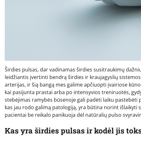
Širdies pulsas, dar vadinamas širdies susitraukimų dažniu
leidžiantis įvertinti bendrą širdies ir kraujagyslių sistemos 
arterijas, ir šią bangą mes galime apčiuopti įvairiose k
kai pasijunta prastai arba po intensyvios treniruotės, gyd
stebėjimas ramybės būsenoje gali padėti laiku pastebėti 
kas jau rodo galimą patologiją, yra būtina norint išlaikyti 
pacientai be reikalo panikuoja dėl natūralių pulso svyravi
Kas yra širdies pulsas ir kodėl jis to