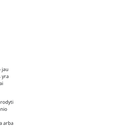
p jau
 yra
ai
 rodyti
snio
ja arba