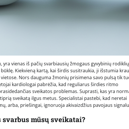
, yra vienas iš pačių svarbiausių žmogaus gyvybinių rodiklių
būklę. Kiekvieną kartą, kai širdis susitraukia, ji išstumia krau
ūno vietose. Nors dauguma žmonių prisimena savo pulsą tik t
ytojai kardiologai pabrėžia, kad reguliarus širdies ritmo
prasidedančias sveikatos problemas. Suprasti, kas yra norm
stiprią sveikatą ilgus metus. Specialistai pastebi, kad neretai
mų, arba, priešingai, ignoruoja akivaizdžius pavojaus signalu
ks svarbus mūsų sveikatai?