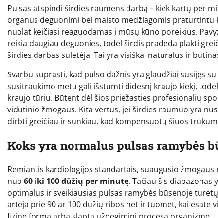
Pulsas atspindi širdies raumens darbą – kiek kartų per mi
organus deguonimi bei maisto medžiagomis praturtintu kra
nuolat keičiasi reaguodamas į mūsų kūno poreikius. Pavy
reikia daugiau deguonies, todėl širdis pradeda plakti grei
širdies darbas sulėtėja. Tai yra visiškai natūralus ir būt
Svarbu suprasti, kad pulso dažnis yra glaudžiai susijęs su 
susitraukimo metu gali išstumti didesnį kraujo kiekį, todė
kraujo tūriu. Būtent dėl šios priežasties profesionalių s
vidutinio žmogaus. Kita vertus, jei širdies raumuo yra nu
dirbti greičiau ir sunkiau, kad kompensuotų šiuos trūkum
Koks yra normalus pulsas ramybės b
Remiantis kardiologijos standartais, suaugusio žmogaus
nuo
60 iki 100 dūžių per minutę
. Tačiau šis diapazonas y
optimalus ir sveikiausias pulsas ramybės būsenoje turėtų 
artėja prie 90 ar 100 dūžių ribos net ir tuomet, kai esate vi
fizinę formą arba slaptą uždegiminį procesą organizme.