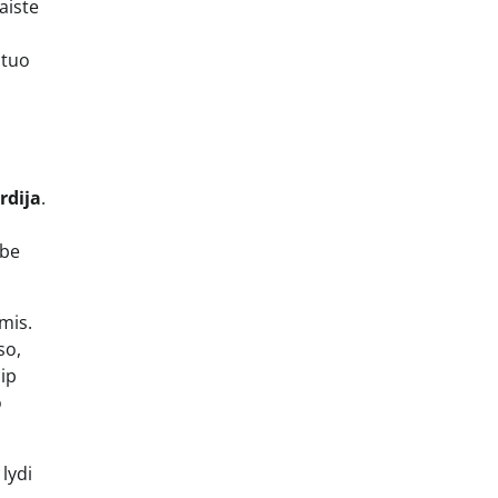
aiste
 tuo
rdija
.
 be
omis.
so,
ip
o
 lydi