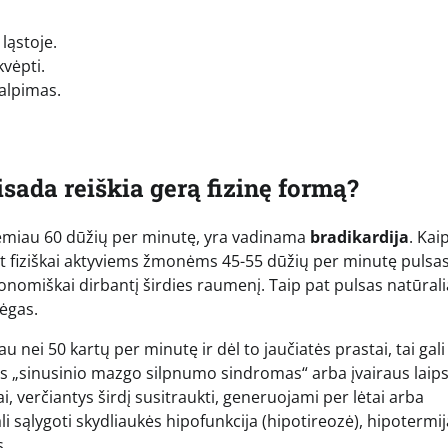
ląstoje.
kvėpti.
palpimas.
visada reiškia gerą fizinę formą?
žemiau 60 dūžių per minutę, yra vadinama
bradikardija
. Kai
t fiziškai aktyviems žmonėms 45-55 dūžių per minutę pulsas
ekonomiškai dirbantį širdies raumenį. Taip pat pulsas natūrali
jėgas.
u nei 50 kartų per minutę ir dėl to jaučiatės prastai, tai gali
is „sinusinio mazgo silpnumo sindromas“ arba įvairaus laip
i, verčiantys širdį susitraukti, generuojami per lėtai arba
gali sąlygoti skydliaukės hipofunkcija (hipotireozė), hipotermi
s.