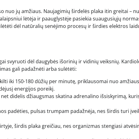
o nuo jų amžiaus. Naujagimių širdelės plaka itin greitai – n
palaipsniui lėtėja ir paauglystėje pasiekia suaugusiųjų norma
lėtėti dėl natūralių senėjimo procesų ir širdies elektros la
ngai svyruoti dėl daugybės išorinių ir vidinių veiksnių. Kardio
kimas gali padažnėti arba sulėtėti:
ilti iki 150-180 dūžių per minutę, priklausomai nuo amžiaus
ėjusį energijos poreikį.
 net didelis džiaugsmas skatina adrenalino išsiskyrimą, kuri
mos padėties, pulsas trumpam padažnėja, nes širdis turi įvei
tyje, širdis plaka greičiau, nes organizmas stengiasi atvėsin