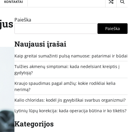
KONTAKTAI
Paieška
jus
Paieška
Naujausi įrašai
Kaip greitai sumažinti pulsą namuose: patarimai ir būdai
Tulžies akmenų simptomai: kada nedelsiant kreiptis į
gydytoją?
Kraujo spaudimas pagal amžių: kokie rodikliai kelia
nerimą?
Kalio chloridas: kodėl jis gyvybiškai svarbus organizmui?
Lytinių lūpų korekcija: kada operacija būtina ir ko tikėtis?
Kategorijos