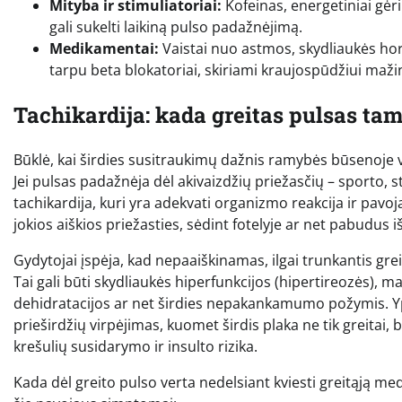
Mityba ir stimuliatoriai:
Kofeinas, energetiniai gėri
gali sukelti laikiną pulso padažnėjimą.
Medikamentai:
Vaistai nuo astmos, skydliaukės horm
tarpu beta blokatoriai, skiriami kraujospūdžiui mažinti
Tachikardija: kada greitas pulsas ta
Būklė, kai širdies susitraukimų dažnis ramybės būsenoje 
Jei pulsas padažnėja dėl akivaizdžių priežasčių – sporto, 
tachikardija, kuri yra adekvati organizmo reakcija ir pavoja
jokios aiškios priežasties, sėdint fotelyje ar net pabudus i
Gydytojai įspėja, kad nepaaiškinamas, ilgai trunkantis grei
Tai gali būti skydliaukės hiperfunkcijos (hipertireozės), m
dehidratacijos ar net širdies nepakankamumo požymis. Ypa
prieširdžių virpėjimas, kuomet širdis plaka ne tik greitai, 
krešulių susidarymo ir insulto rizika.
Kada dėl greito pulso verta nedelsiant kviesti greitąją med