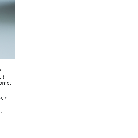
,
ją į
uomet,
a, o
s.