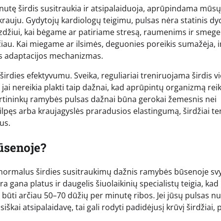
nutę širdis susitraukia ir atsipalaiduoja, aprūpindama mūsų
uju. Gydytojų kardiologų teigimu, pulsas nėra statinis dydi
zdžiui, kai bėgame ar patiriame stresą, raumenims ir smeg
čiau. Kai miegame ar ilsimės, deguonies poreikis sumažėja, i
inas adaptacijos mechanizmas.
širdies efektyvumu. Sveika, reguliariai treniruojama širdis v
l jai nereikia plakti taip dažnai, kad aprūpintų organizmą re
portininkų ramybės pulsas dažnai būna gerokai žemesnis nei
silpęs arba kraujagyslės praradusios elastingumą, širdžiai t
us.
ūsenoje?
 normalus širdies susitraukimų dažnis ramybės būsenoje sv
ra gana platus ir daugelis šiuolaikinių specialistų teigia, kad
būti arčiau 50–70 dūžių per minutę ribos. Jei jūsų pulsas nu
siškai atsipalaidavę, tai gali rodyti padidėjusį krūvį širdžiai, 