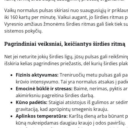
Vaikų normalus pulsas skiriasi nuo suaugusiųjų ir priklaus
iki 160 kartų per minutę. Vaikui augant, jo širdies ritmas 
Vyresnio amžiaus žmonėms širdies ritmas gali šiek tiek su
sistemos pokyčių.
Pagrindiniai veiksniai, keičiantys širdies ritmą
Net jei neturite jokių širdies ligų, jūsų pulsas gali reikšmi
išskiria kelias pagrindines priežastis, dėl kurių širdies pla
Fizinis aktyvumas:
Treniruočių metu pulsas gali pak
krūvio intensyvumo. Tai yra normalus atsakas į padid
Emocinė būklė ir stresas:
Baimė, nerimas, pyktis ar
akimirksniu pagreitina širdies darbą.
Kūno padėtis:
Staigiai atsistojus iš gulimos ar sėdi
gravitaciją, kad aprūpintų smegenis krauju.
Aplinkos temperatūra:
Karštą dieną arba būnant pir
kūną nukreipdamas daugiau kraujo į odos paviršių.