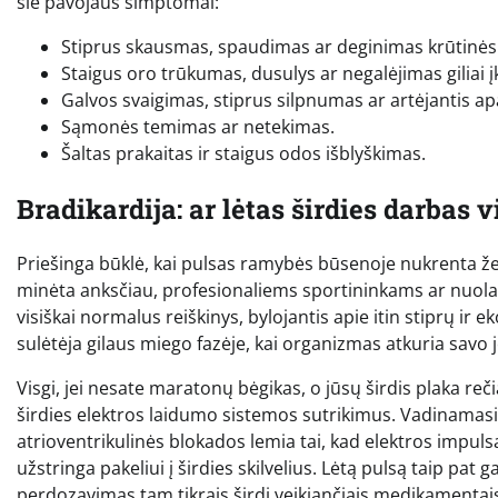
šie pavojaus simptomai:
Stiprus skausmas, spaudimas ar deginimas krūtinės 
Staigus oro trūkumas, dusulys ar negalėjimas giliai į
Galvos svaigimas, stiprus silpnumas ar artėjantis a
Sąmonės temimas ar netekimas.
Šaltas prakaitas ir staigus odos išblyškimas.
Bradikardija: ar lėtas širdies darbas 
Priešinga būklė, kai pulsas ramybės būsenoje nukrenta 
minėta anksčiau, profesionaliems sportininkams ar nuola
visiškai normalus reiškinys, bylojantis apie itin stiprų ir 
sulėtėja gilaus miego fazėje, kai organizmas atkuria savo 
Visgi, jei nesate maratonų bėgikas, o jūsų širdis plaka rečia
širdies elektros laidumo sistemos sutrikimus. Vadinamas
atrioventrikulinės blokados lemia tai, kad elektros impulsa
užstringa pakeliui į širdies skilvelius. Lėtą pulsą taip pat 
perdozavimas tam tikrais širdį veikiančiais medikamentai