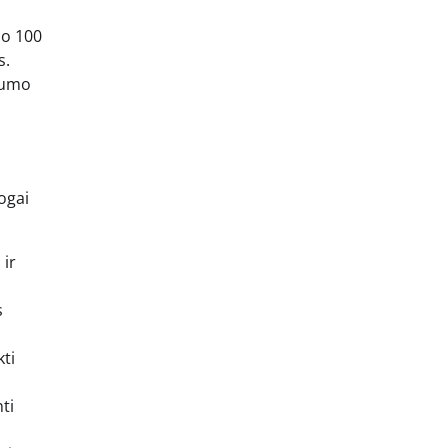
uo 100
s.
idumo
logai
 ir
s
kti
ti