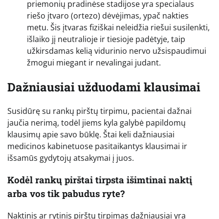
priemonių pradinėse stadijose yra specialaus
riešo įtvaro (ortezo) dėvėjimas, ypač nakties
metu. Šis įtvaras fiziškai neleidžia riešui susilenkti,
išlaiko jį neutralioje ir tiesioje padėtyje, taip
užkirsdamas kelią vidurinio nervo užsispaudimui
žmogui miegant ir nevalingai judant.
Dažniausiai užduodami klausimai
Susidūrę su rankų pirštų tirpimu, pacientai dažnai
jaučia nerimą, todėl jiems kyla galybė papildomų
klausimų apie savo būklę. Štai keli dažniausiai
medicinos kabinetuose pasitaikantys klausimai ir
išsamūs gydytojų atsakymai į juos.
Kodėl rankų pirštai tirpsta išimtinai naktį
arba vos tik pabudus ryte?
Naktinis ar rytinis pirštų tirpimas dažniausiai yra