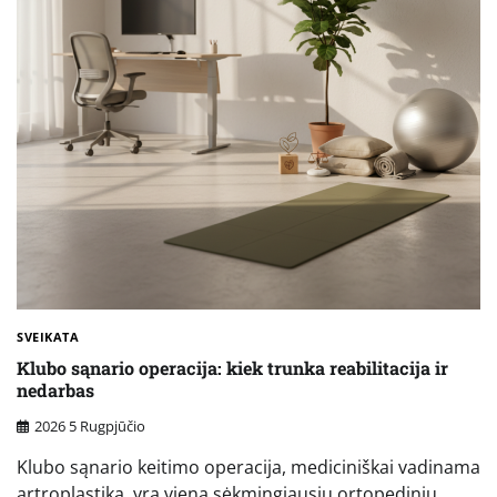
SVEIKATA
Klubo sąnario operacija: kiek trunka reabilitacija ir
nedarbas
2026 5 Rugpjūčio
Klubo sąnario keitimo operacija, mediciniškai vadinama
artroplastika, yra viena sėkmingiausių ortopedinių