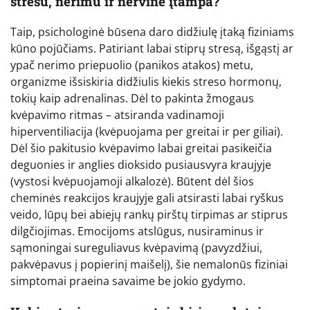
stresu, nerimu ir nervine įtampa?
Taip, psichologinė būsena daro didžiulę įtaką fiziniams
kūno pojūčiams. Patiriant labai stiprų stresą, išgąstį ar
ypač nerimo priepuolio (panikos atakos) metu,
organizme išsiskiria didžiulis kiekis streso hormonų,
tokių kaip adrenalinas. Dėl to pakinta žmogaus
kvėpavimo ritmas – atsiranda vadinamoji
hiperventiliacija (kvėpuojama per greitai ir per giliai).
Dėl šio pakitusio kvėpavimo labai greitai pasikeičia
deguonies ir anglies dioksido pusiausvyra kraujyje
(vystosi kvėpuojamoji alkalozė). Būtent dėl šios
cheminės reakcijos kraujyje gali atsirasti labai ryškus
veido, lūpų bei abiejų rankų pirštų tirpimas ar stiprus
dilgčiojimas. Emocijoms atslūgus, nusiraminus ir
sąmoningai sureguliavus kvėpavimą (pavyzdžiui,
pakvėpavus į popierinį maišelį), šie nemalonūs fiziniai
simptomai praeina savaime be jokio gydymo.