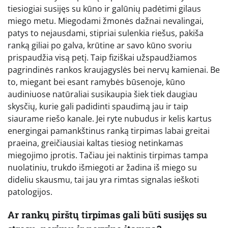
tiesiogiai susijęs su kūno ir galūnių padėtimi gilaus
miego metu. Miegodami žmonės dažnai nevalingai,
patys to nejausdami, stipriai sulenkia riešus, pakiša
ranką giliai po galva, krūtine ar savo kūno svoriu
prispaudžia visą petį. Taip fiziškai užspaudžiamos
pagrindinės rankos kraujagyslės bei nervų kamienai. Be
to, miegant bei esant ramybės būsenoje, kūno
audiniuose natūraliai susikaupia šiek tiek daugiau
skysčių, kurie gali padidinti spaudimą jau ir taip
siaurame riešo kanale. Jei ryte nubudus ir kelis kartus
energingai pamankštinus ranką tirpimas labai greitai
praeina, greičiausiai kaltas tiesiog netinkamas
miegojimo įprotis. Tačiau jei naktinis tirpimas tampa
nuolatiniu, trukdo išmiegoti ar žadina iš miego su
dideliu skausmu, tai jau yra rimtas signalas ieškoti
patologijos.
Ar rankų pirštų tirpimas gali būti susijęs su