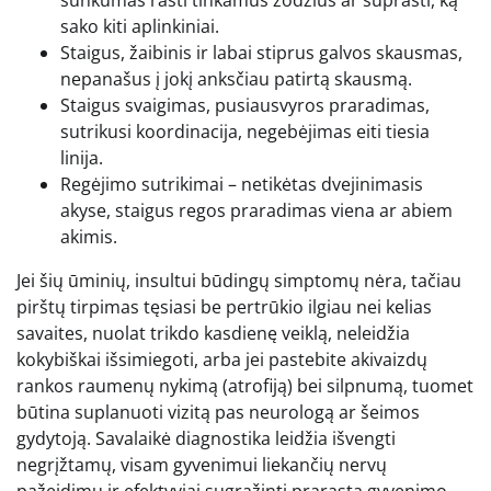
sako kiti aplinkiniai.
Staigus, žaibinis ir labai stiprus galvos skausmas,
nepanašus į jokį anksčiau patirtą skausmą.
Staigus svaigimas, pusiausvyros praradimas,
sutrikusi koordinacija, negebėjimas eiti tiesia
linija.
Regėjimo sutrikimai – netikėtas dvejinimasis
akyse, staigus regos praradimas viena ar abiem
akimis.
Jei šių ūminių, insultui būdingų simptomų nėra, tačiau
pirštų tirpimas tęsiasi be pertrūkio ilgiau nei kelias
savaites, nuolat trikdo kasdienę veiklą, neleidžia
kokybiškai išsimiegoti, arba jei pastebite akivaizdų
rankos raumenų nykimą (atrofiją) bei silpnumą, tuomet
būtina suplanuoti vizitą pas neurologą ar šeimos
gydytoją. Savalaikė diagnostika leidžia išvengti
negrįžtamų, visam gyvenimui liekančių nervų
pažeidimų ir efektyviai sugrąžinti prarastą gyvenimo