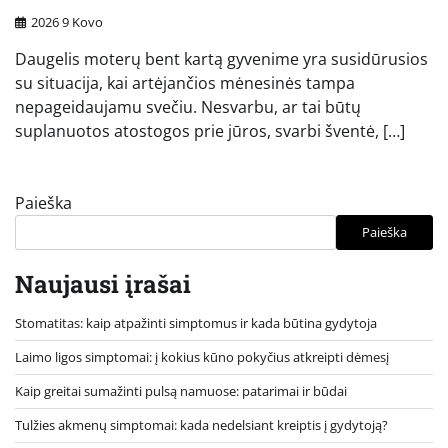
2026 9 Kovo
Daugelis moterų bent kartą gyvenime yra susidūrusios
su situacija, kai artėjančios mėnesinės tampa
nepageidaujamu svečiu. Nesvarbu, ar tai būtų
suplanuotos atostogos prie jūros, svarbi šventė, […]
Paieška
Paieška
Naujausi įrašai
Stomatitas: kaip atpažinti simptomus ir kada būtina gydytoja
Laimo ligos simptomai: į kokius kūno pokyčius atkreipti dėmesį
Kaip greitai sumažinti pulsą namuose: patarimai ir būdai
Tulžies akmenų simptomai: kada nedelsiant kreiptis į gydytoją?