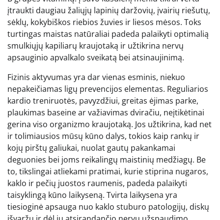
įtraukti daugiau žaliųjų lapinių daržovių, įvairių riešutų,
sėklų, kokybiškos riebios žuvies ir liesos mėsos. Toks
turtingas maistas natūraliai padeda palaikyti optimalią
smulkiųjų kapiliarų kraujotaką ir užtikrina nervų
apsauginio apvalkalo sveikatą bei atsinaujinimą.
Fizinis aktyvumas yra dar vienas esminis, niekuo
nepakeičiamas ligų prevencijos elementas. Reguliarios
kardio treniruotės, pavyzdžiui, greitas ėjimas parke,
plaukimas baseine ar važiavimas dviračiu, neįtikėtinai
gerina viso organizmo kraujotaką. Jos užtikrina, kad net
ir tolimiausios mūsų kūno dalys, tokios kaip rankų ir
kojų pirštų galiukai, nuolat gautų pakankamai
deguonies bei joms reikalingų maistinių medžiagų. Be
to, tikslingai atliekami pratimai, kurie stiprina nugaros,
kaklo ir pečių juostos raumenis, padeda palaikyti
taisyklingą kūno laikyseną. Tvirta laikysena yra
tiesioginė apsauga nuo kaklo stuburo patologijų, diskų
išvaržų ir dėl jų atsirandančio nervų užspaudimo