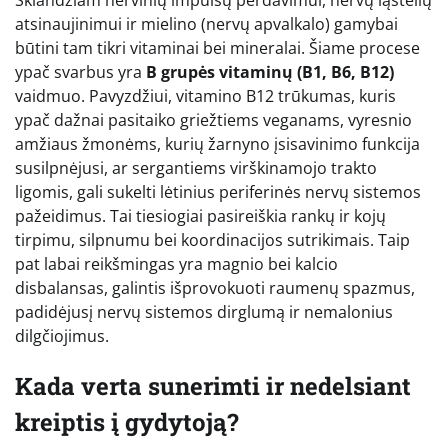
atsinaujinimui ir mielino (nervų apvalkalo) gamybai
būtini tam tikri vitaminai bei mineralai. Šiame procese
ypač svarbus yra
B grupės vitaminų (B1, B6, B12)
vaidmuo. Pavyzdžiui, vitamino B12 trūkumas, kuris
ypač dažnai pasitaiko griežtiems veganams, vyresnio
amžiaus žmonėms, kurių žarnyno įsisavinimo funkcija
susilpnėjusi, ar sergantiems virškinamojo trakto
ligomis, gali sukelti lėtinius periferinės nervų sistemos
pažeidimus. Tai tiesiogiai pasireiškia rankų ir kojų
tirpimu, silpnumu bei koordinacijos sutrikimais. Taip
pat labai reikšmingas yra magnio bei kalcio
disbalansas, galintis išprovokuoti raumenų spazmus,
padidėjusį nervų sistemos dirglumą ir nemalonius
dilgčiojimus.
Kada verta sunerimti ir nedelsiant
kreiptis į gydytoją?