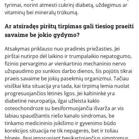
tyrimai, norint atmesti cukrinį diabetą, uždegimus ar
vitaminų bei mineralų trūkumą.
Ar atsiradęs pirštų tirpimas gali tiesiog praeiti
savaime be jokio gydymo?
Atsakymas priklauso nuo pradinės priežasties. Jei
pirštai nutirpo dėl laikino ir trumpalaikio nepatogumo,
fizinio pervargimo ar vienkartinio mechaninio nervo
užspaudimo po sunkios darbo dienos, šis pojūtis tikrai
praeis savaime be jokių pasekmių organizmui. Tačiau
visiškai kita situacija yra tada, kai tirpimą lemia nuolat
progresuojančios lėtinės ligos. Jei kaltininkė yra
diabetinė neuropatija, ilgai užleista kaklo
osteochondrozė su besiformuojančia išvarža ar vis
labiau spaudžiantis riešo kanalo sindromas, be
tinkamo medicininio įsikišimo ir gyvenimo būdo
korekcijos situacija ne tik nepagerės, bet ir toliau
blogės. Ilgai ignoruojant besikartojančius simptomus,