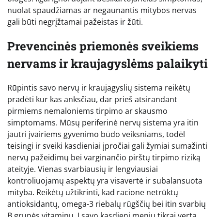
nuolat spaudžiamas ar negaunantis mitybos nervas
gali būti negrįžtamai pažeistas ir žūti.
Prevencinės priemonės sveikiems
nervams ir kraujagyslėms palaikyti
Rūpintis savo nervų ir kraujagyslių sistema reikėtų
pradėti kur kas anksčiau, dar prieš atsirandant
pirmiems nemaloniems tirpimo ar skausmo
simptomams. Mūsų periferinė nervų sistema yra itin
jautri įvairiems gyvenimo būdo veiksniams, todėl
teisingi ir sveiki kasdieniai įpročiai gali žymiai sumažinti
nervų pažeidimų bei varginančio pirštų tirpimo riziką
ateityje. Vienas svarbiausių ir lengviausiai
kontroliuojamų aspektų yra visavertė ir subalansuota
mityba. Reikėtų užtikrinti, kad racione netrūktų
antioksidantų, omega-3 riebalų rūgščių bei itin svarbių
B grupės vitaminų. Į savo kasdienį meniu tikrai verta