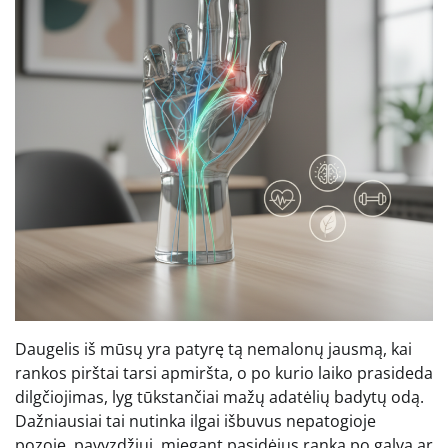
Daugelis iš mūsų yra patyrę tą nemalonų jausmą, kai
rankos pirštai tarsi apmiršta, o po kurio laiko prasideda
dilgčiojimas, lyg tūkstančiai mažų adatėlių badytų odą.
Dažniausiai tai nutinka ilgai išbuvus nepatogioje
pozoje, pavyzdžiui, miegant pasidėjus ranką po galva ar