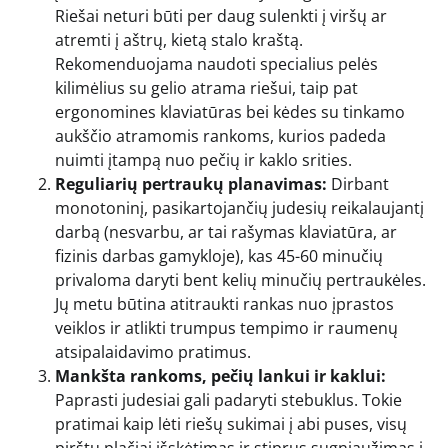
Riešai neturi būti per daug sulenkti į viršų ar
atremti į aštrų, kietą stalo kraštą.
Rekomenduojama naudoti specialius pelės
kilimėlius su gelio atrama riešui, taip pat
ergonomines klaviatūras bei kėdes su tinkamo
aukščio atramomis rankoms, kurios padeda
nuimti įtampą nuo pečių ir kaklo srities.
Reguliarių pertraukų planavimas:
Dirbant
monotoninį, pasikartojančių judesių reikalaujantį
darbą (nesvarbu, ar tai rašymas klaviatūra, ar
fizinis darbas gamykloje), kas 45-60 minučių
privaloma daryti bent kelių minučių pertraukėles.
Jų metu būtina atitraukti rankas nuo įprastos
veiklos ir atlikti trumpus tempimo ir raumenų
atsipalaidavimo pratimus.
Mankšta rankoms, pečių lankui ir kaklui:
Paprasti judesiai gali padaryti stebuklus. Tokie
pratimai kaip lėti riešų sukimai į abi puses, visų
pirštų plačiai išskėtimas ir stiprus sugniaužimas į