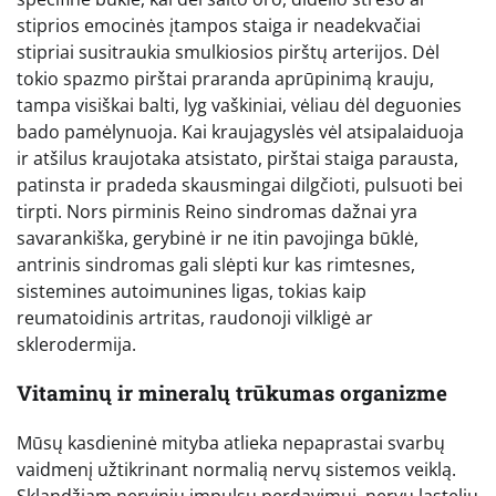
stiprios emocinės įtampos staiga ir neadekvačiai
stipriai susitraukia smulkiosios pirštų arterijos. Dėl
tokio spazmo pirštai praranda aprūpinimą krauju,
tampa visiškai balti, lyg vaškiniai, vėliau dėl deguonies
bado pamėlynuoja. Kai kraujagyslės vėl atsipalaiduoja
ir atšilus kraujotaka atsistato, pirštai staiga parausta,
patinsta ir pradeda skausmingai dilgčioti, pulsuoti bei
tirpti. Nors pirminis Reino sindromas dažnai yra
savarankiška, gerybinė ir ne itin pavojinga būklė,
antrinis sindromas gali slėpti kur kas rimtesnes,
sistemines autoimunines ligas, tokias kaip
reumatoidinis artritas, raudonoji vilkligė ar
sklerodermija.
Vitaminų ir mineralų trūkumas organizme
Mūsų kasdieninė mityba atlieka nepaprastai svarbų
vaidmenį užtikrinant normalią nervų sistemos veiklą.
Sklandžiam nervinių impulsų perdavimui, nervų ląstelių