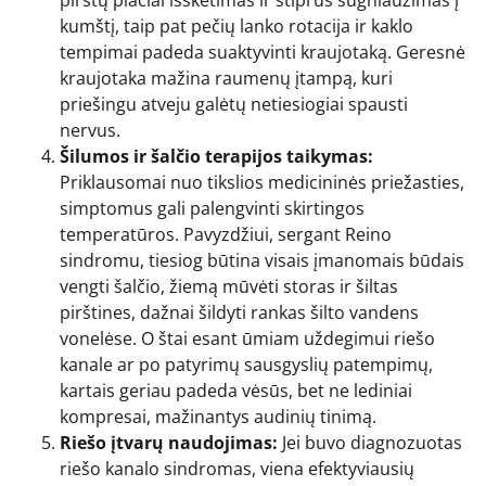
kumštį, taip pat pečių lanko rotacija ir kaklo
tempimai padeda suaktyvinti kraujotaką. Geresnė
kraujotaka mažina raumenų įtampą, kuri
priešingu atveju galėtų netiesiogiai spausti
nervus.
Šilumos ir šalčio terapijos taikymas:
Priklausomai nuo tikslios medicininės priežasties,
simptomus gali palengvinti skirtingos
temperatūros. Pavyzdžiui, sergant Reino
sindromu, tiesiog būtina visais įmanomais būdais
vengti šalčio, žiemą mūvėti storas ir šiltas
pirštines, dažnai šildyti rankas šilto vandens
vonelėse. O štai esant ūmiam uždegimui riešo
kanale ar po patyrimų sausgyslių patempimų,
kartais geriau padeda vėsūs, bet ne lediniai
kompresai, mažinantys audinių tinimą.
Riešo įtvarų naudojimas:
Jei buvo diagnozuotas
riešo kanalo sindromas, viena efektyviausių