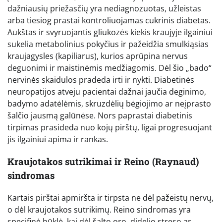
dažniausių priežasčių yra nediagnozuotas, užleistas
arba tiesiog prastai kontroliuojamas cukrinis diabetas.
Aukštas ir svyruojantis gliukozės kiekis kraujyje ilgainiui
sukelia metabolinius pokyčius ir pažeidžia smulkiąsias
kraujagysles (kapiliarus), kurios aprūpina nervus
deguonimi ir maistinėmis medžiagomis. Dėl šio „bado“
nervinės skaidulos pradeda irti ir nykti. Diabetinės
neuropatijos atveju pacientai dažnai jaučia deginimo,
badymo adatėlėmis, skruzdėlių bėgiojimo ar neįprasto
šalčio jausmą galūnėse. Nors paprastai diabetinis
tirpimas prasideda nuo kojų pirštų, ligai progresuojant
jis ilgainiui apima ir rankas.
Kraujotakos sutrikimai ir Reino (Raynaud)
sindromas
Kartais pirštai apmiršta ir tirpsta ne dėl pažeistų nervų,
o dėl kraujotakos sutrikimų. Reino sindromas yra
specifinė būklė, kai dėl šalto oro, didelio streso ar