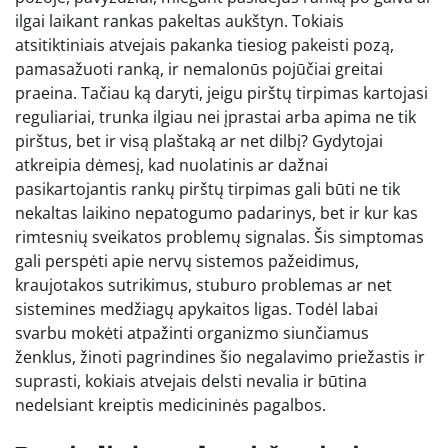
ilgai laikant rankas pakeltas aukštyn. Tokiais
atsitiktiniais atvejais pakanka tiesiog pakeisti pozą,
pamasažuoti ranką, ir nemalonūs pojūčiai greitai
praeina. Tačiau ką daryti, jeigu pirštų tirpimas kartojasi
reguliariai, trunka ilgiau nei įprastai arba apima ne tik
pirštus, bet ir visą plaštaką ar net dilbį? Gydytojai
atkreipia dėmesį, kad nuolatinis ar dažnai
pasikartojantis rankų pirštų tirpimas gali būti ne tik
nekaltas laikino nepatogumo padarinys, bet ir kur kas
rimtesnių sveikatos problemų signalas. Šis simptomas
gali perspėti apie nervų sistemos pažeidimus,
kraujotakos sutrikimus, stuburo problemas ar net
sistemines medžiagų apykaitos ligas. Todėl labai
svarbu mokėti atpažinti organizmo siunčiamus
ženklus, žinoti pagrindines šio negalavimo priežastis ir
suprasti, kokiais atvejais delsti nevalia ir būtina
nedelsiant kreiptis medicininės pagalbos.