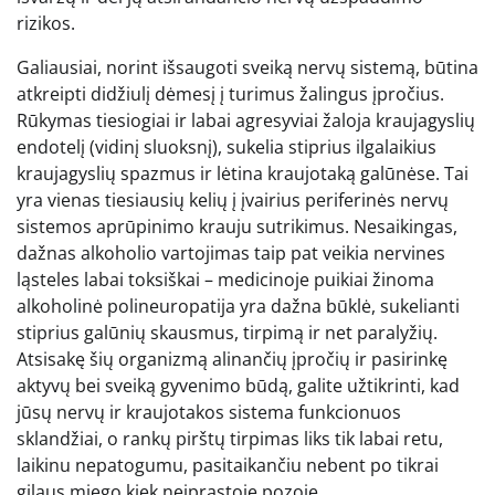
rizikos.
Galiausiai, norint išsaugoti sveiką nervų sistemą, būtina
atkreipti didžiulį dėmesį į turimus žalingus įpročius.
Rūkymas tiesiogiai ir labai agresyviai žaloja kraujagyslių
endotelį (vidinį sluoksnį), sukelia stiprius ilgalaikius
kraujagyslių spazmus ir lėtina kraujotaką galūnėse. Tai
yra vienas tiesiausių kelių į įvairius periferinės nervų
sistemos aprūpinimo krauju sutrikimus. Nesaikingas,
dažnas alkoholio vartojimas taip pat veikia nervines
ląsteles labai toksiškai – medicinoje puikiai žinoma
alkoholinė polineuropatija yra dažna būklė, sukelianti
stiprius galūnių skausmus, tirpimą ir net paralyžių.
Atsisakę šių organizmą alinančių įpročių ir pasirinkę
aktyvų bei sveiką gyvenimo būdą, galite užtikrinti, kad
jūsų nervų ir kraujotakos sistema funkcionuos
sklandžiai, o rankų pirštų tirpimas liks tik labai retu,
laikinu nepatogumu, pasitaikančiu nebent po tikrai
gilaus miego kiek neįprastoje pozoje.