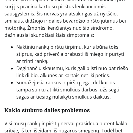
kurį jis praeina kartu su pirštus lenkiančiomis
sausgyslėmis. Šis nervas yra atsakingas už nykščio,
smiliaus, didžiojo ir dalies bevardžio piršto jutimus bei
motoriką. Žmonės, kenčiantys nuo šio sindromo,
dažniausiai skundžiasi šiais simptomais:
Naktiniu rankų pirštų tirpimu, kuris būna toks
stiprus, kad priverčia prabusti iš miego ir purtyti
ar trinti ranką.
Deginančiu skausmu, kuris gali plisti nuo pat riešo
link dilbio, alkūnės ar kartais net iki peties.
Sumažėjusia rankos ir pirštų jėga, dėl kurios
tampa sunku atlikti smulkius darbus, užsisegti
sagas ar tiesiog nulaikyti smulkius daiktus.
Kaklo stuburo dalies problemos
Visi mūsų rankų ir pirštų nervai prasideda būtent kaklo
srityje, iš ten išeidami iš nugaros smegenų. Todėl bet