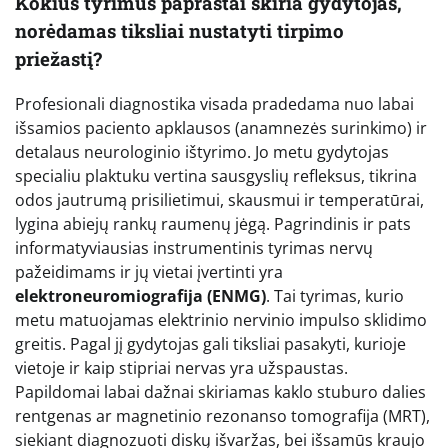
Kokius tyrimus paprastai skiria gydytojas,
norėdamas tiksliai nustatyti tirpimo
priežastį?
Profesionali diagnostika visada pradedama nuo labai
išsamios paciento apklausos (anamnezės surinkimo) ir
detalaus neurologinio ištyrimo. Jo metu gydytojas
specialiu plaktuku vertina sausgyslių refleksus, tikrina
odos jautrumą prisilietimui, skausmui ir temperatūrai,
lygina abiejų rankų raumenų jėgą. Pagrindinis ir pats
informatyviausias instrumentinis tyrimas nervų
pažeidimams ir jų vietai įvertinti yra
elektroneuromiografija (ENMG)
. Tai tyrimas, kurio
metu matuojamas elektrinio nervinio impulso sklidimo
greitis. Pagal jį gydytojas gali tiksliai pasakyti, kurioje
vietoje ir kaip stipriai nervas yra užspaustas.
Papildomai labai dažnai skiriamas kaklo stuburo dalies
rentgenas ar magnetinio rezonanso tomografija (MRT),
siekiant diagnozuoti diskų išvaržas, bei išsamūs kraujo