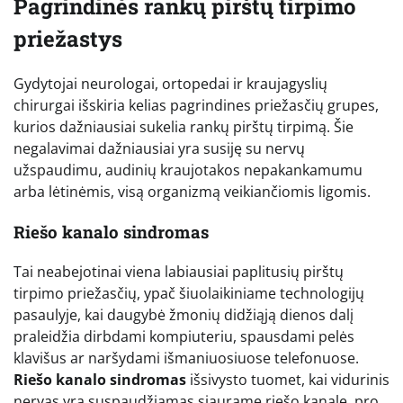
Pagrindinės rankų pirštų tirpimo
priežastys
Gydytojai neurologai, ortopedai ir kraujagyslių
chirurgai išskiria kelias pagrindines priežasčių grupes,
kurios dažniausiai sukelia rankų pirštų tirpimą. Šie
negalavimai dažniausiai yra susiję su nervų
užspaudimu, audinių kraujotakos nepakankamumu
arba lėtinėmis, visą organizmą veikiančiomis ligomis.
Riešo kanalo sindromas
Tai neabejotinai viena labiausiai paplitusių pirštų
tirpimo priežasčių, ypač šiuolaikiniame technologijų
pasaulyje, kai daugybė žmonių didžiąją dienos dalį
praleidžia dirbdami kompiuteriu, spausdami pelės
klavišus ar naršydami išmaniuosiuose telefonuose.
Riešo kanalo sindromas
išsivysto tuomet, kai vidurinis
nervas yra suspaudžiamas siaurame riešo kanale, pro