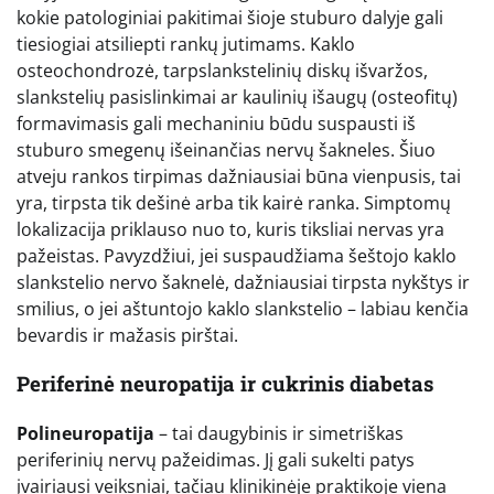
kokie patologiniai pakitimai šioje stuburo dalyje gali
tiesiogiai atsiliepti rankų jutimams. Kaklo
osteochondrozė, tarpslankstelinių diskų išvaržos,
slankstelių pasislinkimai ar kaulinių išaugų (osteofitų)
formavimasis gali mechaniniu būdu suspausti iš
stuburo smegenų išeinančias nervų šakneles. Šiuo
atveju rankos tirpimas dažniausiai būna vienpusis, tai
yra, tirpsta tik dešinė arba tik kairė ranka. Simptomų
lokalizacija priklauso nuo to, kuris tiksliai nervas yra
pažeistas. Pavyzdžiui, jei suspaudžiama šeštojo kaklo
slankstelio nervo šaknelė, dažniausiai tirpsta nykštys ir
smilius, o jei aštuntojo kaklo slankstelio – labiau kenčia
bevardis ir mažasis pirštai.
Periferinė neuropatija ir cukrinis diabetas
Polineuropatija
– tai daugybinis ir simetriškas
periferinių nervų pažeidimas. Jį gali sukelti patys
įvairiausi veiksniai, tačiau klinikinėje praktikoje viena