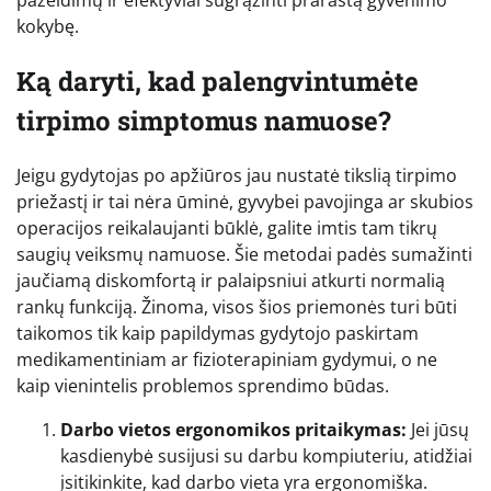
kokybę.
Ką daryti, kad palengvintumėte
tirpimo simptomus namuose?
Jeigu gydytojas po apžiūros jau nustatė tikslią tirpimo
priežastį ir tai nėra ūminė, gyvybei pavojinga ar skubios
operacijos reikalaujanti būklė, galite imtis tam tikrų
saugių veiksmų namuose. Šie metodai padės sumažinti
jaučiamą diskomfortą ir palaipsniui atkurti normalią
rankų funkciją. Žinoma, visos šios priemonės turi būti
taikomos tik kaip papildymas gydytojo paskirtam
medikamentiniam ar fizioterapiniam gydymui, o ne
kaip vienintelis problemos sprendimo būdas.
Darbo vietos ergonomikos pritaikymas:
Jei jūsų
kasdienybė susijusi su darbu kompiuteriu, atidžiai
įsitikinkite, kad darbo vieta yra ergonomiška.