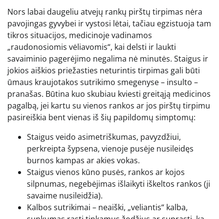
Nors labai daugeliu atvejų rankų pirštų tirpimas nėra
pavojingas gyvybei ir vystosi lėtai, tačiau egzistuoja tam
tikros situacijos, medicinoje vadinamos
„raudonosiomis vėliavomis“, kai delsti ir laukti
savaiminio pagerėjimo negalima nė minutės. Staigus ir
jokios aiškios priežasties neturintis tirpimas gali būti
ūmaus kraujotakos sutrikimo smegenyse – insulto –
pranašas. Būtina kuo skubiau kviesti greitąją medicinos
pagalbą, jei kartu su vienos rankos ar jos pirštų tirpimu
pasireiškia bent vienas iš šių papildomų simptomų:
Staigus veido asimetriškumas, pavyzdžiui,
perkreipta šypsena, vienoje pusėje nusileidęs
burnos kampas ar akies vokas.
Staigus vienos kūno pusės, rankos ar kojos
silpnumas, negebėjimas išlaikyti iškeltos rankos (ji
savaime nusileidžia).
Kalbos sutrikimai – neaiški, „veliantis“ kalba,
sunkumas rasti tinkamus žodžius ar suprasti, ką