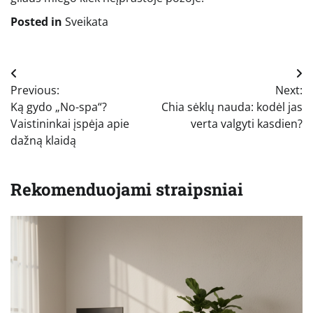
Posted in
Sveikata
Navigacija
Previous:
Next:
tarp
Ką gydo „No-spa“?
Chia sėklų nauda: kodėl jas
įrašų
Vaistininkai įspėja apie
verta valgyti kasdien?
dažną klaidą
Rekomenduojami straipsniai