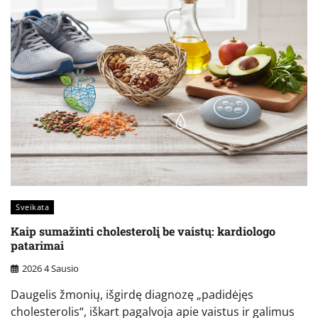
Sveikata
Kaip sumažinti cholesterolį be vaistų: kardiologo
patarimai
2026 4 Sausio
Daugelis žmonių, išgirdę diagnozę „padidėjęs
cholesterolis“, iškart pagalvoja apie vaistus ir galimus