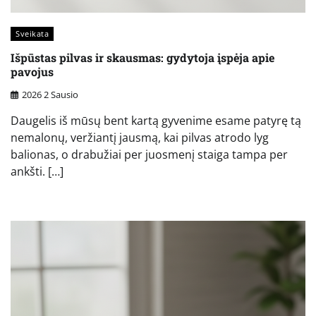
Sveikata
Išpūstas pilvas ir skausmas: gydytoja įspėja apie
pavojus
2026 2 Sausio
Daugelis iš mūsų bent kartą gyvenime esame patyrę tą
nemalonų, veržiantį jausmą, kai pilvas atrodo lyg
balionas, o drabužiai per juosmenį staiga tampa per
ankšti. […]