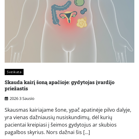
Sveikata
Skauda kairį šoną apačioje: gydytojas įvardijo
priežastis
2026 3 Sausio
Skausmas kairiajame šone, ypač apatinėje pilvo dalyje,
yra vienas dažniausių nusiskundimų, dėl kurių
pacientai kreipiasi į šeimos gydytojus ar skubios
pagalbos skyrius. Nors dažnai šis […]