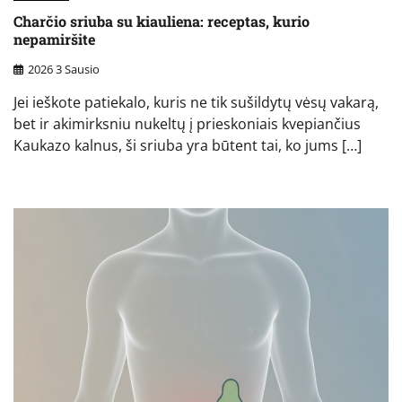
Charčio sriuba su kiauliena: receptas, kurio
nepamiršite
2026 3 Sausio
Jei ieškote patiekalo, kuris ne tik sušildytų vėsų vakarą,
bet ir akimirksniu nukeltų į prieskoniais kvepiančius
Kaukazo kalnus, ši sriuba yra būtent tai, ko jums […]