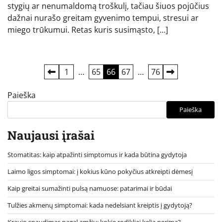
stygių ar nenumaldomą troškulį, tačiau šiuos pojūčius
dažnai nurašo greitam gyvenimo tempui, stresui ar
miego trūkumui. Retas kuris susimąsto, […]
Įrašų
1
…
65
66
67
…
76
puslapiavimas
Paieška
Paieška
Naujausi įrašai
Stomatitas: kaip atpažinti simptomus ir kada būtina gydytoja
Laimo ligos simptomai: į kokius kūno pokyčius atkreipti dėmesį
Kaip greitai sumažinti pulsą namuose: patarimai ir būdai
Tulžies akmenų simptomai: kada nedelsiant kreiptis į gydytoją?
Kraujo spaudimas pagal amžių: kokie rodikliai kelia nerimą?