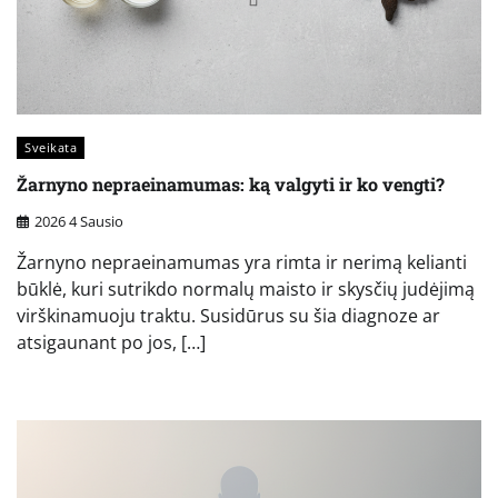
Sveikata
Žarnyno nepraeinamumas: ką valgyti ir ko vengti?
2026 4 Sausio
Žarnyno nepraeinamumas yra rimta ir nerimą kelianti
būklė, kuri sutrikdo normalų maisto ir skysčių judėjimą
virškinamuoju traktu. Susidūrus su šia diagnoze ar
atsigaunant po jos, […]