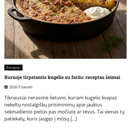
Receptai
Burnoje tirpstantis kugelis su faršu: receptas šeimai
2026 5 Sausio
Tikriausiai nerasime lietuvio, kuriam kugelio kvapas
nekeltų nostalgiškų prisiminimų apie jaukius
sekmadienio pietūs pas močiutę ar tėvus. Tai vienas tų
patiekalų, kuris įaugęs į mūsų […]