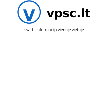
Skip
to
content
svarbi informacija vienoje vietoje