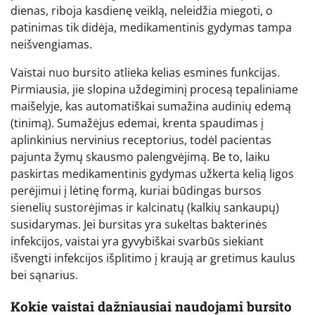
dienas, riboja kasdienę veiklą, neleidžia miegoti, o
patinimas tik didėja, medikamentinis gydymas tampa
neišvengiamas.
Vaistai nuo bursito atlieka kelias esmines funkcijas.
Pirmiausia, jie slopina uždegiminį procesą tepaliniame
maišelyje, kas automatiškai sumažina audinių edemą
(tinimą). Sumažėjus edemai, krenta spaudimas į
aplinkinius nervinius receptorius, todėl pacientas
pajunta žymų skausmo palengvėjimą. Be to, laiku
paskirtas medikamentinis gydymas užkerta kelią ligos
perėjimui į lėtinę formą, kuriai būdingas bursos
sienelių sustorėjimas ir kalcinatų (kalkių sankaupų)
susidarymas. Jei bursitas yra sukeltas bakterinės
infekcijos, vaistai yra gyvybiškai svarbūs siekiant
išvengti infekcijos išplitimo į kraują ar gretimus kaulus
bei sąnarius.
Kokie vaistai dažniausiai naudojami bursito