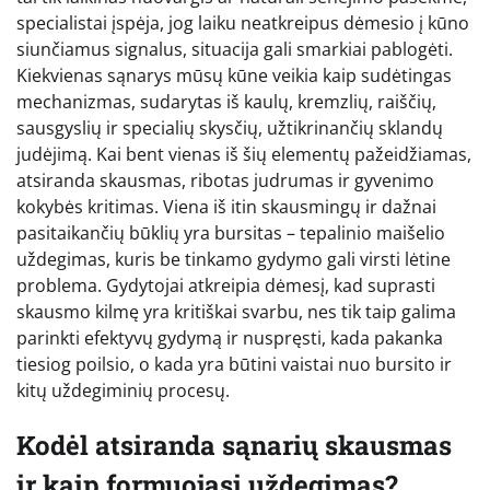
specialistai įspėja, jog laiku neatkreipus dėmesio į kūno
siunčiamus signalus, situacija gali smarkiai pablogėti.
Kiekvienas sąnarys mūsų kūne veikia kaip sudėtingas
mechanizmas, sudarytas iš kaulų, kremzlių, raiščių,
sausgyslių ir specialių skysčių, užtikrinančių sklandų
judėjimą. Kai bent vienas iš šių elementų pažeidžiamas,
atsiranda skausmas, ribotas judrumas ir gyvenimo
kokybės kritimas. Viena iš itin skausmingų ir dažnai
pasitaikančių būklių yra bursitas – tepalinio maišelio
uždegimas, kuris be tinkamo gydymo gali virsti lėtine
problema. Gydytojai atkreipia dėmesį, kad suprasti
skausmo kilmę yra kritiškai svarbu, nes tik taip galima
parinkti efektyvų gydymą ir nuspręsti, kada pakanka
tiesiog poilsio, o kada yra būtini vaistai nuo bursito ir
kitų uždegiminių procesų.
Kodėl atsiranda sąnarių skausmas
ir kaip formuojasi uždegimas?