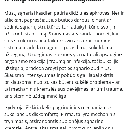
Mūsų sąnariai kasdien patiria didžiules apkrovas. Net ir
atliekant paprasčiausius buities darbus, einant ar
sėdint, sąnarių struktūros turi atlaikyti kūno svorį ir
užtikrinti stabilumą. Skausmas atsiranda tuomet, kai
šios struktūros neatlaiko krūvio arba kai imuninė
sistema pradeda reaguoti į pažeidimą, sukeldama
uždegimą. Uždegimas iš esmės yra natūrali apsauginė
organizmo reakcija į traumą ar infekciją, tačiau kai jis
užsitęsia, pradeda ardyti paties sąnario audinius.
Skausmo intensyvumas ir pobūdis gali labai skirtis
priklausomai nuo to, kas būtent sukėlė problemą – ar
tai mechaninis kremzlės susidėvėjimas, ar ūmi trauma,
ar sisteminė uždegiminė liga.
Gydytojai išskiria kelis pagrindinius mechanizmus,
sukeliančius diskomfortą. Pirma, tai yra mechaninis
trynimasis, atsirandantis suplonėjus sąnarinei
kremzlei. Antra, skausmą gali provokuoti aplinkinių