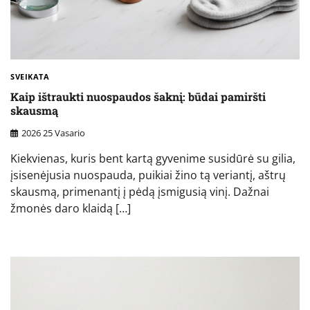
SVEIKATA
Kaip ištraukti nuospaudos šaknį: būdai pamiršti
skausmą
2026 25 Vasario
Kiekvienas, kuris bent kartą gyvenime susidūrė su gilia,
įsisenėjusia nuospauda, puikiai žino tą veriantį, aštrų
skausmą, primenantį į pėdą įsmigusią vinį. Dažnai
žmonės daro klaidą […]