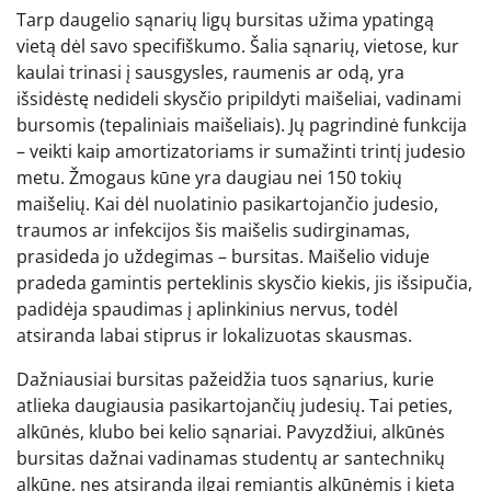
Tarp daugelio sąnarių ligų bursitas užima ypatingą
vietą dėl savo specifiškumo. Šalia sąnarių, vietose, kur
kaulai trinasi į sausgysles, raumenis ar odą, yra
išsidėstę nedideli skysčio pripildyti maišeliai, vadinami
bursomis (tepaliniais maišeliais). Jų pagrindinė funkcija
– veikti kaip amortizatoriams ir sumažinti trintį judesio
metu. Žmogaus kūne yra daugiau nei 150 tokių
maišelių. Kai dėl nuolatinio pasikartojančio judesio,
traumos ar infekcijos šis maišelis sudirginamas,
prasideda jo uždegimas – bursitas. Maišelio viduje
pradeda gamintis perteklinis skysčio kiekis, jis išsipučia,
padidėja spaudimas į aplinkinius nervus, todėl
atsiranda labai stiprus ir lokalizuotas skausmas.
Dažniausiai bursitas pažeidžia tuos sąnarius, kurie
atlieka daugiausia pasikartojančių judesių. Tai peties,
alkūnės, klubo bei kelio sąnariai. Pavyzdžiui, alkūnės
bursitas dažnai vadinamas studentų ar santechnikų
alkūne, nes atsiranda ilgai remiantis alkūnėmis į kietą