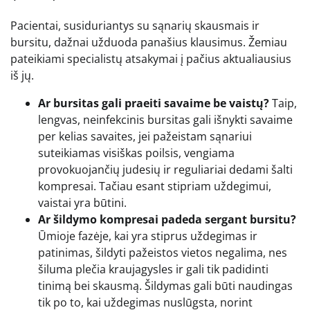
Pacientai, susiduriantys su sąnarių skausmais ir
bursitu, dažnai užduoda panašius klausimus. Žemiau
pateikiami specialistų atsakymai į pačius aktualiausius
iš jų.
Ar bursitas gali praeiti savaime be vaistų?
Taip,
lengvas, neinfekcinis bursitas gali išnykti savaime
per kelias savaites, jei pažeistam sąnariui
suteikiamas visiškas poilsis, vengiama
provokuojančių judesių ir reguliariai dedami šalti
kompresai. Tačiau esant stipriam uždegimui,
vaistai yra būtini.
Ar šildymo kompresai padeda sergant bursitu?
Ūmioje fazėje, kai yra stiprus uždegimas ir
patinimas, šildyti pažeistos vietos negalima, nes
šiluma plečia kraujagysles ir gali tik padidinti
tinimą bei skausmą. Šildymas gali būti naudingas
tik po to, kai uždegimas nuslūgsta, norint