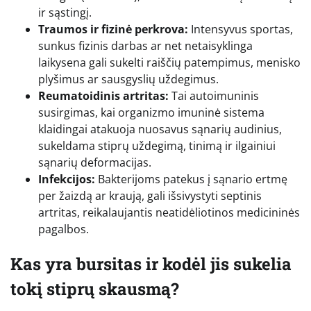
ir sąstingį.
Traumos ir fizinė perkrova:
Intensyvus sportas,
sunkus fizinis darbas ar net netaisyklinga
laikysena gali sukelti raiščių patempimus, menisko
plyšimus ar sausgyslių uždegimus.
Reumatoidinis artritas:
Tai autoimuninis
susirgimas, kai organizmo imuninė sistema
klaidingai atakuoja nuosavus sąnarių audinius,
sukeldama stiprų uždegimą, tinimą ir ilgainiui
sąnarių deformacijas.
Infekcijos:
Bakterijoms patekus į sąnario ertmę
per žaizdą ar kraują, gali išsivystyti septinis
artritas, reikalaujantis neatidėliotinos medicininės
pagalbos.
Kas yra bursitas ir kodėl jis sukelia
tokį stiprų skausmą?