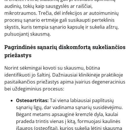
audinių, tokių kaip sausgyslės ar raiščiai,
mikrotraumos. Trečia, dėl infekcijos ar autoimuninių
procesų sąnario ertmėje gali susikaupti perteklinis
skystis, kuris tempia sąnario kapsulę ir sukelia aštrų,
pulsuojantį skausmą.
Pagrindinės sąnarių diskomfortą sukeliančios
priežastys
Norint sėkmingai kovoti su skausmu, būtina
identifikuoti jo šaltinį. Dažniausiai klinikinėje praktikoje
pasitaikančios priežastys apima įvairius degeneracinius
bei uždegiminius procesus:
Osteoartritas:
Tai viena labiausiai paplitusių
sąnarių ligų, dar vadinama sąnarių susidėvėjimu.
Bėgant metams apsauginė kremzlė dyla, kaulai
pradeda trintis vienas į kitą, formuojasi kaulinės
išaugos (osteofitai), kurios sukelia lėtinį skausmą