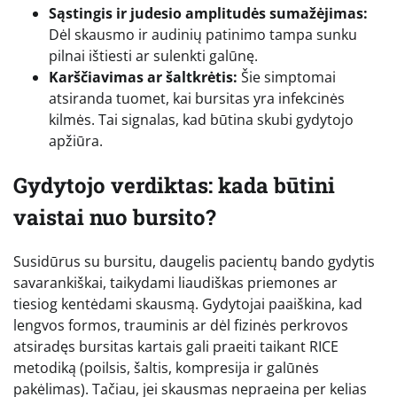
Sąstingis ir judesio amplitudės sumažėjimas:
Dėl skausmo ir audinių patinimo tampa sunku
pilnai ištiesti ar sulenkti galūnę.
Karščiavimas ar šaltkrėtis:
Šie simptomai
atsiranda tuomet, kai bursitas yra infekcinės
kilmės. Tai signalas, kad būtina skubi gydytojo
apžiūra.
Gydytojo verdiktas: kada būtini
vaistai nuo bursito?
Susidūrus su bursitu, daugelis pacientų bando gydytis
savarankiškai, taikydami liaudiškas priemones ar
tiesiog kentėdami skausmą. Gydytojai paaiškina, kad
lengvos formos, trauminis ar dėl fizinės perkrovos
atsiradęs bursitas kartais gali praeiti taikant RICE
metodiką (poilsis, šaltis, kompresija ir galūnės
pakėlimas). Tačiau, jei skausmas nepraeina per kelias