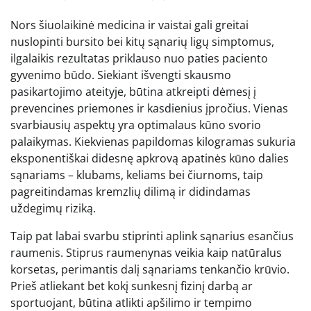
Nors šiuolaikinė medicina ir vaistai gali greitai
nuslopinti bursito bei kitų sąnarių ligų simptomus,
ilgalaikis rezultatas priklauso nuo paties paciento
gyvenimo būdo. Siekiant išvengti skausmo
pasikartojimo ateityje, būtina atkreipti dėmesį į
prevencines priemones ir kasdienius įpročius. Vienas
svarbiausių aspektų yra optimalaus kūno svorio
palaikymas. Kiekvienas papildomas kilogramas sukuria
eksponentiškai didesnę apkrovą apatinės kūno dalies
sąnariams – klubams, keliams bei čiurnoms, taip
pagreitindamas kremzlių dilimą ir didindamas
uždegimų riziką.
Taip pat labai svarbu stiprinti aplink sąnarius esančius
raumenis. Stiprus raumenynas veikia kaip natūralus
korsetas, perimantis dalį sąnariams tenkančio krūvio.
Prieš atliekant bet kokį sunkesnį fizinį darbą ar
sportuojant, būtina atlikti apšilimo ir tempimo