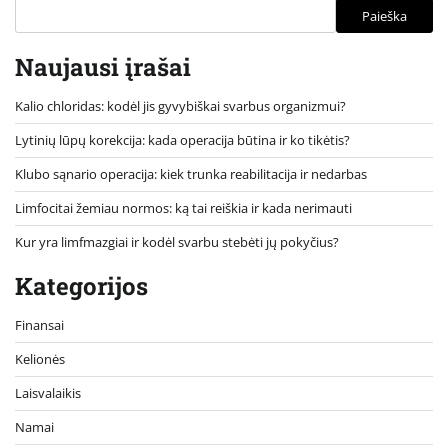
Paieška
Naujausi įrašai
Kalio chloridas: kodėl jis gyvybiškai svarbus organizmui?
Lytinių lūpų korekcija: kada operacija būtina ir ko tikėtis?
Klubo sąnario operacija: kiek trunka reabilitacija ir nedarbas
Limfocitai žemiau normos: ką tai reiškia ir kada nerimauti
Kur yra limfmazgiai ir kodėl svarbu stebėti jų pokyčius?
Kategorijos
Finansai
Kelionės
Laisvalaikis
Namai