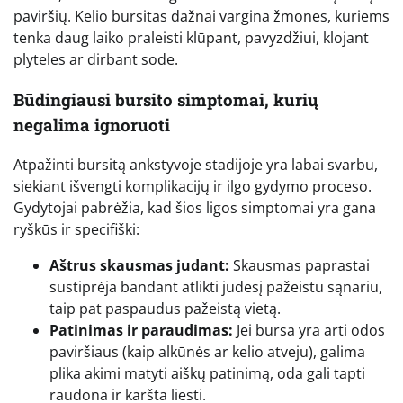
paviršių. Kelio bursitas dažnai vargina žmones, kuriems
tenka daug laiko praleisti klūpant, pavyzdžiui, klojant
plyteles ar dirbant sode.
Būdingiausi bursito simptomai, kurių
negalima ignoruoti
Atpažinti bursitą ankstyvoje stadijoje yra labai svarbu,
siekiant išvengti komplikacijų ir ilgo gydymo proceso.
Gydytojai pabrėžia, kad šios ligos simptomai yra gana
ryškūs ir specifiški:
Aštrus skausmas judant:
Skausmas paprastai
sustiprėja bandant atlikti judesį pažeistu sąnariu,
taip pat paspaudus pažeistą vietą.
Patinimas ir paraudimas:
Jei bursa yra arti odos
paviršiaus (kaip alkūnės ar kelio atveju), galima
plika akimi matyti aiškų patinimą, oda gali tapti
raudona ir karšta liesti.