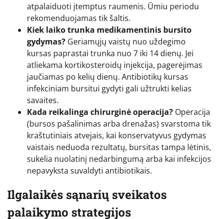
atpalaiduoti įtemptus raumenis. Ūmiu periodu
rekomenduojamas tik šaltis.
Kiek laiko trunka medikamentinis bursito
gydymas?
Geriamųjų vaistų nuo uždegimo
kursas paprastai trunka nuo 7 iki 14 dienų. Jei
atliekama kortikosteroidų injekcija, pagerėjimas
jaučiamas po kelių dienų. Antibiotikų kursas
infekciniam bursitui gydyti gali užtrukti kelias
savaites.
Kada reikalinga chirurginė operacija?
Operacija
(bursos pašalinimas arba drenažas) svarstoma tik
kraštutiniais atvejais, kai konservatyvus gydymas
vaistais neduoda rezultatų, bursitas tampa lėtinis,
sukelia nuolatinį nedarbingumą arba kai infekcijos
nepavyksta suvaldyti antibiotikais.
Ilgalaikės sąnarių sveikatos
palaikymo strategijos