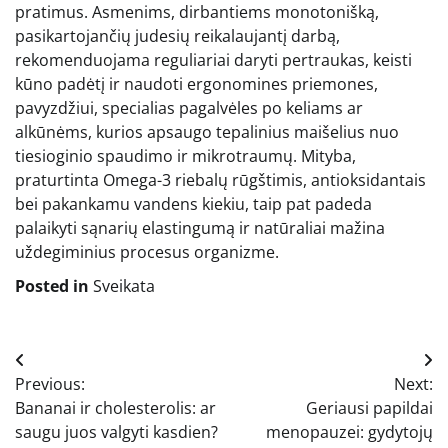
pratimus. Asmenims, dirbantiems monotonišką,
pasikartojančių judesių reikalaujantį darbą,
rekomenduojama reguliariai daryti pertraukas, keisti
kūno padėtį ir naudoti ergonomines priemones,
pavyzdžiui, specialias pagalvėles po keliams ar
alkūnėms, kurios apsaugo tepalinius maišelius nuo
tiesioginio spaudimo ir mikrotraumų. Mityba,
praturtinta Omega-3 riebalų rūgštimis, antioksidantais
bei pakankamu vandens kiekiu, taip pat padeda
palaikyti sąnarių elastingumą ir natūraliai mažina
uždegiminius procesus organizme.
Posted in
Sveikata
Navigacija
Previous:
Next:
tarp
Bananai ir cholesterolis: ar
Geriausi papildai
įrašų
saugu juos valgyti kasdien?
menopauzei: gydytojų