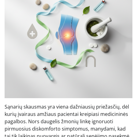
Sąnarių skausmas yra viena dažniausių priežasčių, dėl
kurių įvairaus amžiaus pacientai kreipiasi medicininės
pagalbos. Nors daugelis žmonių linkę ignoruoti
pirmuosius diskomforto simptomus, manydami, kad
tai tik laikinas nuovargis ar natūrali senėjimo pasekmė,