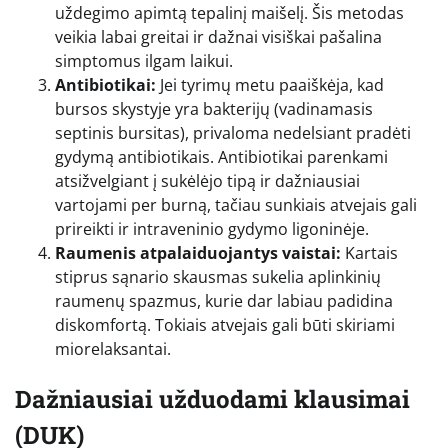
uždegimo apimtą tepalinį maišelį. Šis metodas
veikia labai greitai ir dažnai visiškai pašalina
simptomus ilgam laikui.
Antibiotikai:
Jei tyrimų metu paaiškėja, kad
bursos skystyje yra bakterijų (vadinamasis
septinis bursitas), privaloma nedelsiant pradėti
gydymą antibiotikais. Antibiotikai parenkami
atsižvelgiant į sukėlėjo tipą ir dažniausiai
vartojami per burną, tačiau sunkiais atvejais gali
prireikti ir intraveninio gydymo ligoninėje.
Raumenis atpalaiduojantys vaistai:
Kartais
stiprus sąnario skausmas sukelia aplinkinių
raumenų spazmus, kurie dar labiau padidina
diskomfortą. Tokiais atvejais gali būti skiriami
miorelaksantai.
Dažniausiai užduodami klausimai
(DUK)