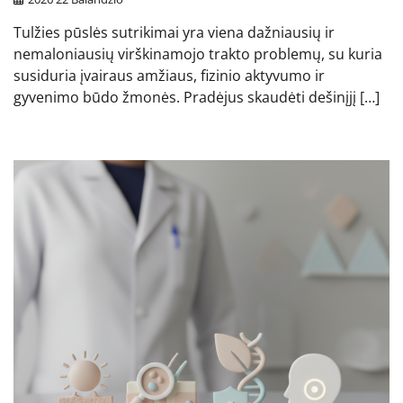
Tulžies pūslės sutrikimai yra viena dažniausių ir
nemaloniausių virškinamojo trakto problemų, su kuria
susiduria įvairaus amžiaus, fizinio aktyvumo ir
gyvenimo būdo žmonės. Pradėjus skaudėti dešinįjį […]